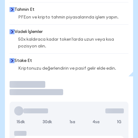
Tahmin Et
PFEon ve kripto tahmin piyasalarında işlem yapın.
Vadeli İşlemler
50x kaldıraca kadar token'larda uzun veya kısa
pozisyon alın.
Stake Et
Kriptonuzu değerlendirin ve pasif gelir elde edin.
İşlem Yap
15dk
30dk
1sa
4sa
1G