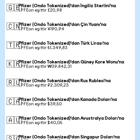
Pfizer (Ondo Tokenized)'dan İngiliz Sterlini'na
🇬🇧
1 PFEon eşittir £20,98
Pfizer (Ondo Tokenized)'dan Çin Yuanı'na
🇨🇳
1 PFEon eşittir ¥190,94
Pfizer (Ondo Tokenized)'dan Türk Lirası'na
🇹🇷
1 PFEon eşittir ₺1.349,83
Pfizer (Ondo Tokenized)'dan Güney Kore Wonu'na
🇰🇷
1 PFEon eşittir ₩39.842,31
Pfizer (Ondo Tokenized)'dan Rus Rublesi'na
🇷🇺
1 PFEon eşittir ₽2.309,23
Pfizer (Ondo Tokenized)'dan Kanada Doları'na
🇨🇦
1 PFEon eşittir $39,50
Pfizer (Ondo Tokenized)'dan Avustralya Doları'na
🇦🇺
1 PFEon eşittir $40,05
Pfizer (Ondo Tokenized)'dan Singapur Doları'na
🇸🇬