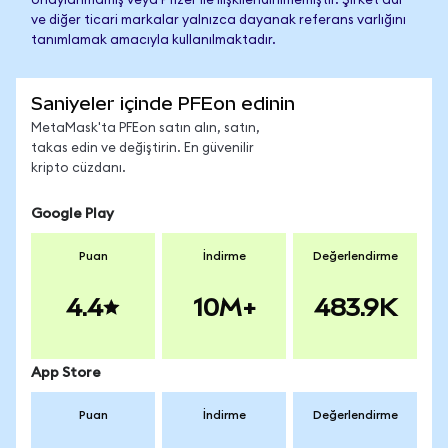
onaylanmamış veya Pfizer ile ilişkilendirilmemiştir. Şirket adı
ve diğer ticari markalar yalnızca dayanak referans varlığını
tanımlamak amacıyla kullanılmaktadır.
Saniyeler içinde PFEon edinin
MetaMask'ta PFEon satın alın, satın,
takas edin ve değiştirin. En güvenilir
kripto cüzdanı.
Google Play
Puan
İndirme
Değerlendirme
4.4
10M+
483.9K
App Store
Puan
İndirme
Değerlendirme