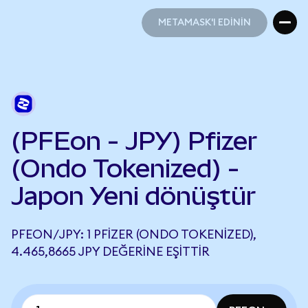
METAMASK'I EDİNİN
METAMASK'I EDİNİN
(PFEon - JPY) Pfizer
(Ondo Tokenized) -
Japon Yeni dönüştür
PFEON/JPY: 1 PFIZER (ONDO TOKENIZED),
4.465,8665 JPY DEĞERINE EŞITTIR