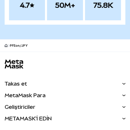
4.7
50M+
75.8K
PFEon/JPY
MetaMask site alt bilgisi
Takas et
Takas İşlemleri
MetaMask Para
Tahmin Et
YENİ
Kripto Al
Geliştiriciler
Perps
YENİ
MetaMask Kart
Dökümantasyon
METAMASK'İ EDİN
RWA'lar
mUSD
YENİ
Kontrol Paneli
İşlem Kalkanı