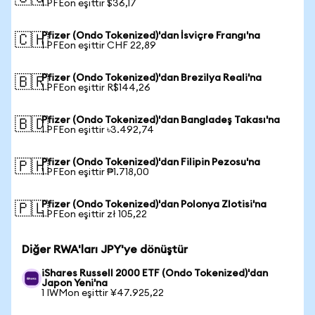
1 PFEon eşittir $36,17
Pfizer (Ondo Tokenized)'dan İsviçre Frangı'na
🇨🇭
1 PFEon eşittir CHF 22,89
Pfizer (Ondo Tokenized)'dan Brezilya Reali'na
🇧🇷
1 PFEon eşittir R$144,26
Pfizer (Ondo Tokenized)'dan Bangladeş Takası'na
🇧🇩
1 PFEon eşittir ৳3.492,74
Pfizer (Ondo Tokenized)'dan Filipin Pezosu'na
🇵🇭
1 PFEon eşittir ₱1.718,00
Pfizer (Ondo Tokenized)'dan Polonya Zlotisi'na
🇵🇱
1 PFEon eşittir zł 105,22
Diğer RWA'ları JPY'ye dönüştür
iShares Russell 2000 ETF (Ondo Tokenized)'dan
Japon Yeni'na
1 IWMon eşittir ¥47.925,22