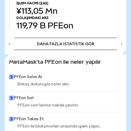
İŞLEM HACMI
(24S)
¥113,05 Mn
DOLAŞIMDAKI ARZ
119,79 B
PFEon
DAHA FAZLA İSTATİSTİK GÖR
DAHA FAZLA İSTATİSTİK GÖR
MetaMask'ta PFEon ile neler yapılır
PFEon Satın Al
Birkaç dokunuşla satın alın.
PFEon Sat
PFEon coin'lerinizi nakde çevirin.
PFEon Takas Et
PFEon ile blokzincirleri arasında işlem yapın.