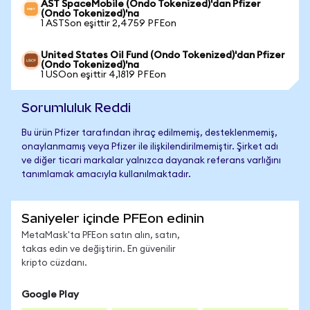
AST SpaceMobile (Ondo Tokenized)'dan Pfizer
(Ondo Tokenized)'na
1 ASTSon eşittir 2,4759 PFEon
United States Oil Fund (Ondo Tokenized)'dan Pfizer
(Ondo Tokenized)'na
1 USOon eşittir 4,1819 PFEon
Sorumluluk Reddi
Bu ürün Pfizer tarafından ihraç edilmemiş, desteklenmemiş,
onaylanmamış veya Pfizer ile ilişkilendirilmemiştir. Şirket adı
ve diğer ticari markalar yalnızca dayanak referans varlığını
tanımlamak amacıyla kullanılmaktadır.
Saniyeler içinde PFEon edinin
MetaMask'ta PFEon satın alın, satın,
takas edin ve değiştirin. En güvenilir
kripto cüzdanı.
Google Play