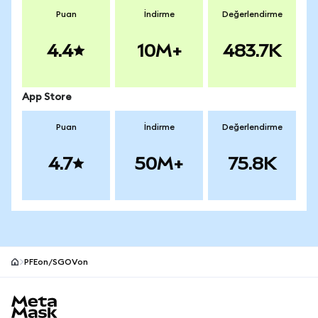
Puan
İndirme
Değerlendirme
4.4
10M+
483.7K
App Store
Puan
İndirme
Değerlendirme
4.7
50M+
75.8K
PFEon/SGOVon
MetaMask site alt bilgisi