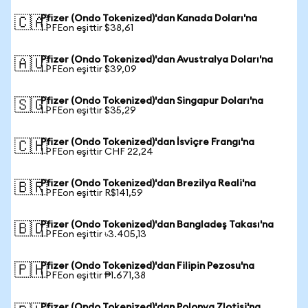
Pfizer (Ondo Tokenized)'dan Kanada Doları'na
🇨🇦
1 PFEon eşittir $38,61
Pfizer (Ondo Tokenized)'dan Avustralya Doları'na
🇦🇺
1 PFEon eşittir $39,09
Pfizer (Ondo Tokenized)'dan Singapur Doları'na
🇸🇬
1 PFEon eşittir $35,29
Pfizer (Ondo Tokenized)'dan İsviçre Frangı'na
🇨🇭
1 PFEon eşittir CHF 22,24
Pfizer (Ondo Tokenized)'dan Brezilya Reali'na
🇧🇷
1 PFEon eşittir R$141,59
Pfizer (Ondo Tokenized)'dan Bangladeş Takası'na
🇧🇩
1 PFEon eşittir ৳3.405,13
Pfizer (Ondo Tokenized)'dan Filipin Pezosu'na
🇵🇭
1 PFEon eşittir ₱1.671,38
Pfizer (Ondo Tokenized)'dan Polonya Zlotisi'na