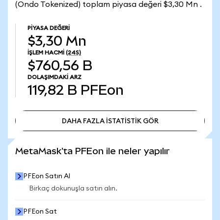
(Ondo Tokenized) toplam piyasa değeri $3,30 Mn .
PIYASA DEĞERI
$3,30 Mn
İŞLEM HACMI
(24S)
$760,56 B
DOLAŞIMDAKI ARZ
119,82 B
PFEon
DAHA FAZLA İSTATİSTİK GÖR
DAHA FAZLA İSTATİSTİK GÖR
MetaMask'ta PFEon ile neler yapılır
PFEon Satın Al
Birkaç dokunuşla satın alın.
PFEon Sat