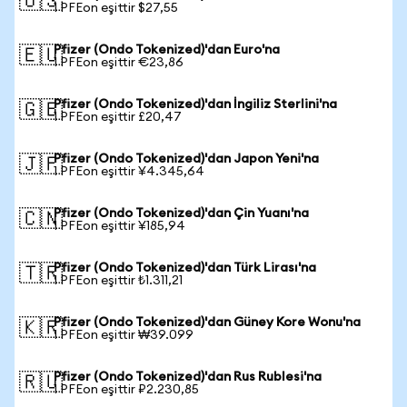
🇺🇸
1 PFEon eşittir $27,55
Pfizer (Ondo Tokenized)'dan Euro'na
🇪🇺
1 PFEon eşittir €23,86
Pfizer (Ondo Tokenized)'dan İngiliz Sterlini'na
🇬🇧
1 PFEon eşittir £20,47
Pfizer (Ondo Tokenized)'dan Japon Yeni'na
🇯🇵
1 PFEon eşittir ¥4.345,64
Pfizer (Ondo Tokenized)'dan Çin Yuanı'na
🇨🇳
1 PFEon eşittir ¥185,94
Pfizer (Ondo Tokenized)'dan Türk Lirası'na
🇹🇷
1 PFEon eşittir ₺1.311,21
Pfizer (Ondo Tokenized)'dan Güney Kore Wonu'na
🇰🇷
1 PFEon eşittir ₩39.099
Pfizer (Ondo Tokenized)'dan Rus Rublesi'na
🇷🇺
1 PFEon eşittir ₽2.230,85