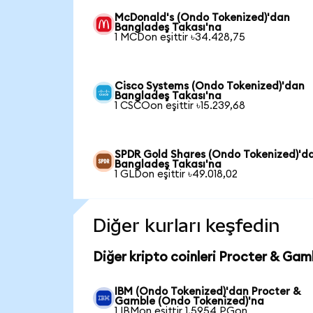
McDonald's (Ondo Tokenized)'dan
Bangladeş Takası'na
1 MCDon eşittir ৳34.428,75
Cisco Systems (Ondo Tokenized)'dan
Bangladeş Takası'na
1 CSCOon eşittir ৳15.239,68
SPDR Gold Shares (Ondo Tokenized)'d
Bangladeş Takası'na
1 GLDon eşittir ৳49.018,02
Diğer kurları keşfedin
Diğer kripto coinleri Procter & Gam
IBM (Ondo Tokenized)'dan Procter &
Gamble (Ondo Tokenized)'na
1 IBMon eşittir 1,5954 PGon