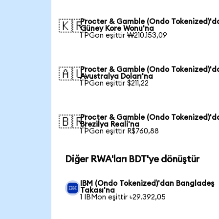
Procter & Gamble (Ondo Tokenized)'d
🇰🇷
Güney Kore Wonu'na
1 PGon eşittir ₩210.153,09
Procter & Gamble (Ondo Tokenized)'d
🇦🇺
Avustralya Doları'na
1 PGon eşittir $211,22
Procter & Gamble (Ondo Tokenized)'d
🇧🇷
Brezilya Reali'na
1 PGon eşittir R$760,88
Diğer RWA'ları BDT'ye dönüştür
IBM (Ondo Tokenized)'dan Bangladeş
Takası'na
1 IBMon eşittir ৳29.392,05