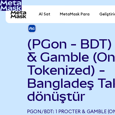
Al Sat
MetaMask Para
Geliştiri
(PGon - BDT)
& Gamble (O
Tokenized) -
Bangladeş Ta
dönüştür
PGON/BDT: 1 PROCTER & GAMBLE (O