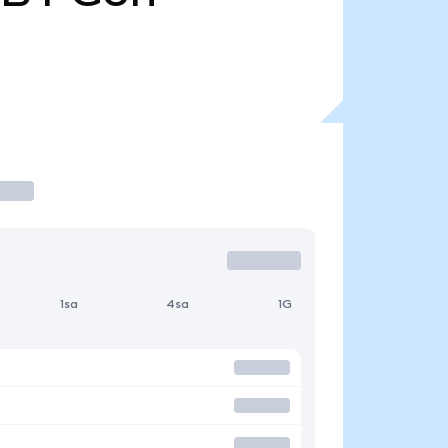
1sa
4sa
1G