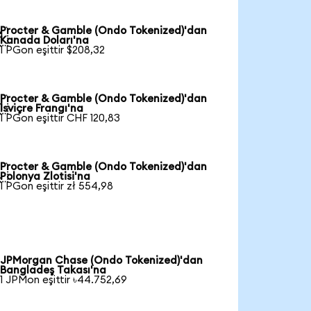
Procter & Gamble (Ondo Tokenized)'dan

Kanada Doları'na
1 PGon eşittir $208,32
Procter & Gamble (Ondo Tokenized)'dan

İsviçre Frangı'na
1 PGon eşittir CHF 120,83
Procter & Gamble (Ondo Tokenized)'dan

Polonya Zlotisi'na
1 PGon eşittir zł 554,98
JPMorgan Chase (Ondo Tokenized)'dan
Bangladeş Takası'na
1 JPMon eşittir ৳44.752,69