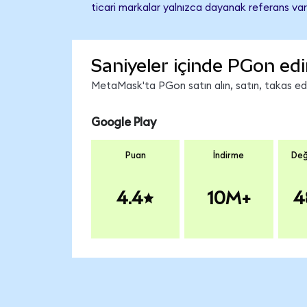
ticari markalar yalnızca dayanak referans var
Saniyeler içinde PGon edi
MetaMask'ta PGon satın alın, satın, takas edin
Google Play
Puan
İndirme
Değ
4.4
10M+
4