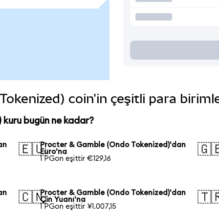
kenized) coin'in çeşitli para biriml
 kuru bugün ne kadar?
an
Procter & Gamble (Ondo Tokenized)'dan
🇪🇺
🇬
Euro'na
1 PGon eşittir €129,16
an
Procter & Gamble (Ondo Tokenized)'dan
🇨🇳
🇹
Çin Yuanı'na
1 PGon eşittir ¥1.007,15