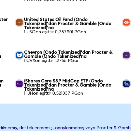
cter
United States Oil Fund (Ondo
Tokenized)'dan Procter & Gamble (Ondo
Tokenized)'na
1 USOon eşittir 0,787901 PGon
Chevron (Ondo Tokenized)'dan Procter &
a
Gamble (Ondo Tokenized)'na
1 CVXon eşittir 1,2765 PGon
an
iShares Core S&P MidCap ETF (Ondo
a
Tokenized)'dan Procter & Gamble (Ondo
Tokenized)'na
1 IJHon eşittir 0,521337 PGon
ilmemiş, desteklenmemiş, onaylanmamış veya Procter & Gamble ile 