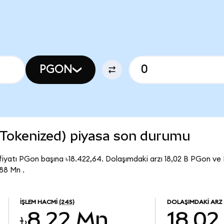
PGON
Tokenized) piyasa son durumu
iyatı PGon başına ৳18.422,64. Dolaşımdaki arzı 18,02 B PGon v
88 Mn .
İŞLEM HACMI
(24S)
DOLAŞIMDAKI ARZ
৳8,22 Mn
18,02