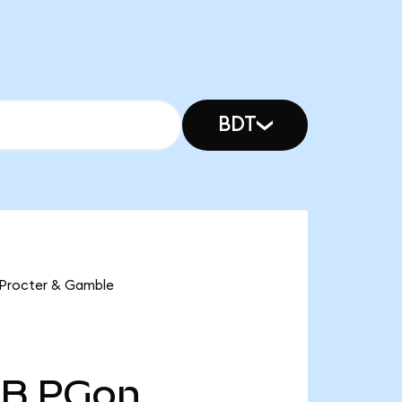
BDT
e Procter & Gamble
 B
PGon