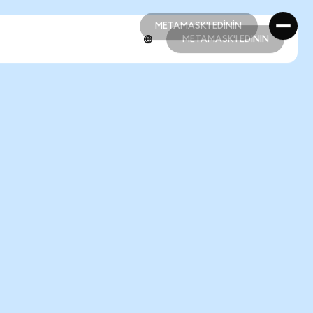
METAMASK'I EDİNİN
METAMASK'I EDİNİN
METAMASK'I EDİNİN
METAMASK'I EDİNİN