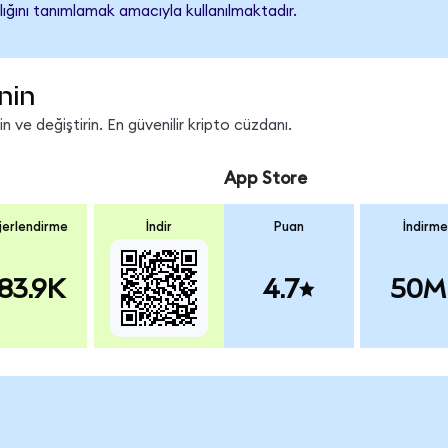
lığını tanımlamak amacıyla kullanılmaktadır.
nin
 ve değiştirin. En güvenilir kripto cüzdanı.
App Store
erlendirme
İndir
Puan
İndirme
83.9K
4.7
50M