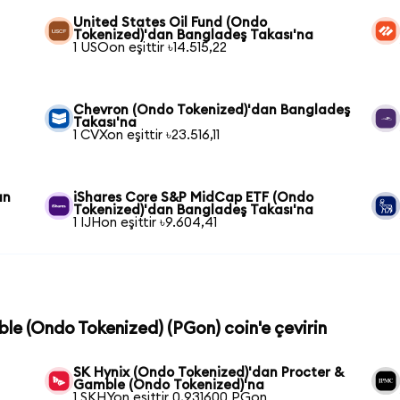
United States Oil Fund (Ondo
Tokenized)'dan Bangladeş Takası'na
1 USOon eşittir ৳14.515,22
Chevron (Ondo Tokenized)'dan Bangladeş
Takası'na
1 CVXon eşittir ৳23.516,11
an
iShares Core S&P MidCap ETF (Ondo
Tokenized)'dan Bangladeş Takası'na
1 IJHon eşittir ৳9.604,41
ble (Ondo Tokenized) (PGon) coin'e çevirin
SK Hynix (Ondo Tokenized)'dan Procter &
Gamble (Ondo Tokenized)'na
1 SKHYon eşittir 0,931600 PGon