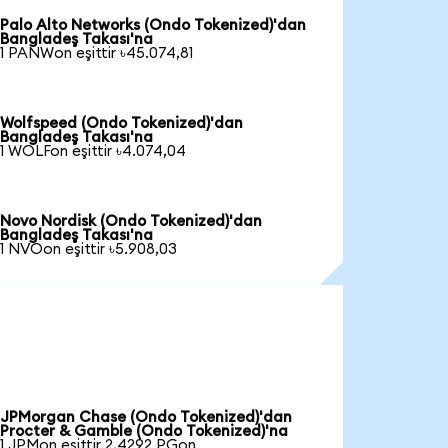
Palo Alto Networks (Ondo Tokenized)'dan
Bangladeş Takası'na
1 PANWon eşittir ৳45.074,81
Wolfspeed (Ondo Tokenized)'dan
Bangladeş Takası'na
1 WOLFon eşittir ৳4.074,04
Novo Nordisk (Ondo Tokenized)'dan
Bangladeş Takası'na
1 NVOon eşittir ৳5.908,03
JPMorgan Chase (Ondo Tokenized)'dan
Procter & Gamble (Ondo Tokenized)'na
1 JPMon eşittir 2,4292 PGon