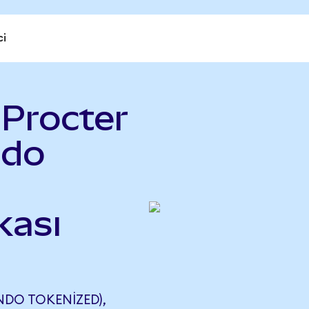
ci
 Procter
ndo
kası
NDO TOKENIZED),