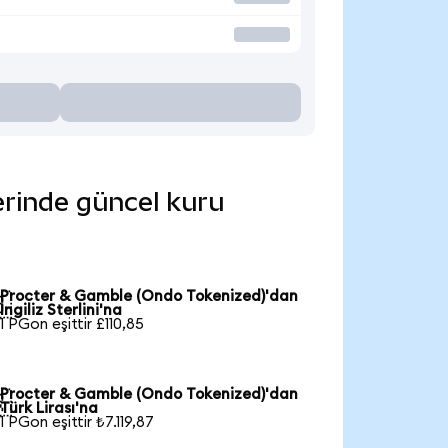
erinde güncel kuru
Procter & Gamble (Ondo Tokenized)'dan

İngiliz Sterlini'na
1 PGon eşittir £110,85
Procter & Gamble (Ondo Tokenized)'dan

Türk Lirası'na
1 PGon eşittir ₺7.119,87