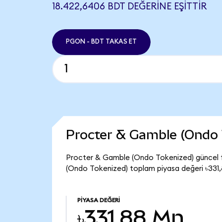
18.422,6406 BDT DEĞERINE EŞITTIR
PGON - BDT TAKAS ET
Procter & Gamble (Ondo 
Procter & Gamble (Ondo Tokenized) güncel f
(Ondo Tokenized) toplam piyasa değeri ৳331,
PIYASA DEĞERI
৳331,88 Mn