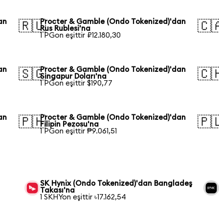
an
Procter & Gamble (Ondo Tokenized)'dan
🇷🇺
🇨
Rus Rublesi'na
1 PGon eşittir ₽12.180,30
an
Procter & Gamble (Ondo Tokenized)'dan
🇸🇬
🇨
Singapur Doları'na
1 PGon eşittir $190,77
an
Procter & Gamble (Ondo Tokenized)'dan
🇵🇭
🇵
Filipin Pezosu'na
1 PGon eşittir ₱9.061,51
SK Hynix (Ondo Tokenized)'dan Bangladeş
Takası'na
1 SKHYon eşittir ৳17.162,54