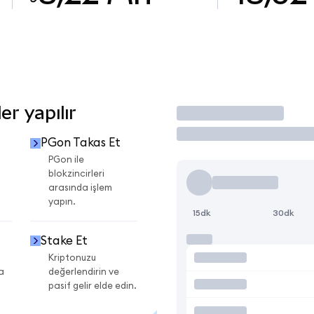
r yapılır
İşlem Yap
PGon Takas Et
PGon ile
blokzincirleri
arasında işlem
yapın.
15dk
30dk
Stake Et
Kriptonuzu
a
değerlendirin ve
pasif gelir elde edin.