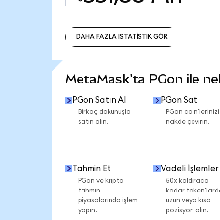
DAHA FAZLA İSTATİSTİK GÖR
DAHA FAZLA İSTATİSTİK GÖR
MetaMask'ta PGon ile nele
PGon Satın Al
PGon Sat
Birkaç dokunuşla
PGon coin'lerinizi
satın alın.
nakde çevirin.
Tahmin Et
Vadeli İşlemler
PGon ve kripto
50x kaldıraca
tahmin
kadar token'lard
piyasalarında işlem
uzun veya kısa
yapın.
pozisyon alın.