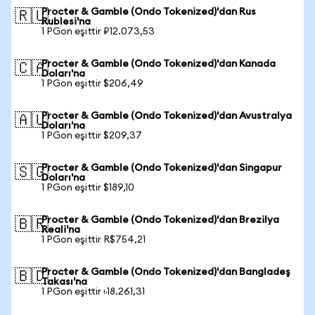
Procter & Gamble (Ondo Tokenized)'dan Rus
🇷🇺
Rublesi'na
1 PGon eşittir ₽12.073,53
Procter & Gamble (Ondo Tokenized)'dan Kanada
🇨🇦
Doları'na
1 PGon eşittir $206,49
Procter & Gamble (Ondo Tokenized)'dan Avustralya
🇦🇺
Doları'na
1 PGon eşittir $209,37
Procter & Gamble (Ondo Tokenized)'dan Singapur
🇸🇬
Doları'na
1 PGon eşittir $189,10
Procter & Gamble (Ondo Tokenized)'dan Brezilya
🇧🇷
Reali'na
1 PGon eşittir R$754,21
Procter & Gamble (Ondo Tokenized)'dan Bangladeş
🇧🇩
Takası'na
1 PGon eşittir ৳18.261,31