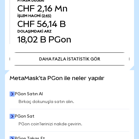
PIYASA DEĞERI
CHF 2,16 Mn
İŞLEM HACMI
(24S)
CHF 56,14 B
DOLAŞIMDAKI ARZ
18,02 B
PGon
DAHA FAZLA İSTATİSTİK GÖR
DAHA FAZLA İSTATİSTİK GÖR
MetaMask'ta PGon ile neler yapılır
PGon Satın Al
Birkaç dokunuşla satın alın.
PGon Sat
PGon coin'lerinizi nakde çevirin.
PGon Takas Et