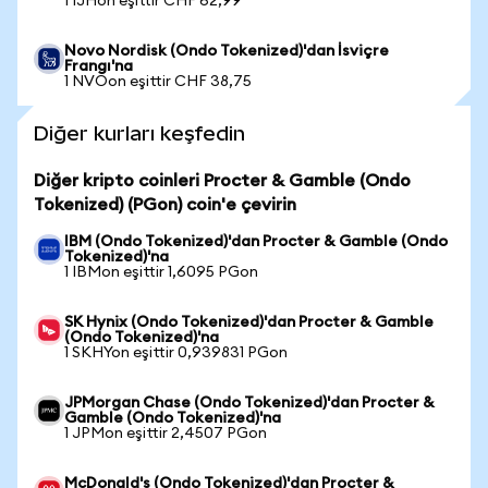
1 IJHon eşittir CHF 62,99
Novo Nordisk (Ondo Tokenized)'dan İsviçre
Frangı'na
1 NVOon eşittir CHF 38,75
Diğer kurları keşfedin
Diğer kripto coinleri Procter & Gamble (Ondo
Tokenized) (PGon) coin'e çevirin
IBM (Ondo Tokenized)'dan Procter & Gamble (Ondo
Tokenized)'na
1 IBMon eşittir 1,6095 PGon
SK Hynix (Ondo Tokenized)'dan Procter & Gamble
(Ondo Tokenized)'na
1 SKHYon eşittir 0,939831 PGon
JPMorgan Chase (Ondo Tokenized)'dan Procter &
Gamble (Ondo Tokenized)'na
1 JPMon eşittir 2,4507 PGon
McDonald's (Ondo Tokenized)'dan Procter &