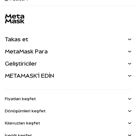
MetaMask site alt bilgisi
Takas et
Takas İşlemleri
MetaMask Para
Tahmin Et
YENİ
Kripto Al
Geliştiriciler
Perps
YENİ
MetaMask Kart
Dökümantasyon
METAMASK'İ EDİN
RWA'lar
mUSD
YENİ
Kontrol Paneli
İşlem Kalkanı
Kazan
Smart Accounts Kit
Agent Wallet
YENİ
Fiyatları keşfet
Gömülü Cüzdanlar
Snap'ler
Bitcoin Fiyatı
Dönüşümleri keşfet
MetaMask Connect
Ethereum Fiyatı
Ödüller
YENİ
BTC'den USD'ye
Solana Fiyatı
Kılavuzları keşfet
Snap'ler
Güvenlik
ETH'den USD'ye
BTC Satın Al
Shiba Inu Fiyatı
USDT'den INR'ye
İçeriği keşfet
Web3 Servisleri