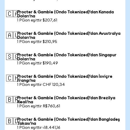
Procter & Gamble (Ondo Tokenized)'dan Kanada
🇨🇦
Doları'na
1 PGon eşittir $207,61
Procter & Gamble (Ondo Tokenized)'dan Avustralya
🇦🇺
Doları'na
1 PGon eşittir $210,95
Procter & Gamble (Ondo Tokenized)'dan Singapur
🇸🇬
Doları'na
1 PGon eşittir $190,49
Procter & Gamble (Ondo Tokenized)'dan İsviçre
🇨🇭
Frangı'na
1 PGon eşittir CHF 120,34
Procter & Gamble (Ondo Tokenized)'dan Brezilya
🇧🇷
Reali'na
1 PGon eşittir R$760,61
Procter & Gamble (Ondo Tokenized)'dan Bangladeş
🇧🇩
Takası'na
1 PGon eşittir ৳18.441,16