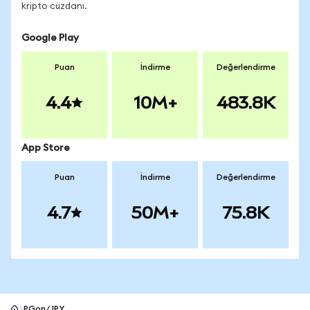
kripto cüzdanı.
Google Play
Puan
İndirme
Değerlendirme
4.4
10M+
483.8K
App Store
Puan
İndirme
Değerlendirme
4.7
50M+
75.8K
PGon/JPY