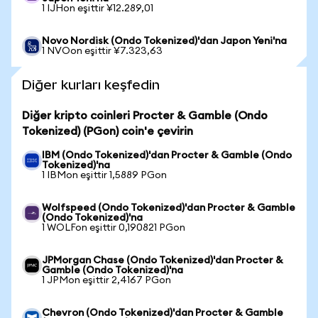
1 IJHon eşittir ¥12.289,01
Novo Nordisk (Ondo Tokenized)'dan Japon Yeni'na
1 NVOon eşittir ¥7.323,63
Diğer kurları keşfedin
Diğer kripto coinleri Procter & Gamble (Ondo
Tokenized) (PGon) coin'e çevirin
IBM (Ondo Tokenized)'dan Procter & Gamble (Ondo
Tokenized)'na
1 IBMon eşittir 1,5889 PGon
Wolfspeed (Ondo Tokenized)'dan Procter & Gamble
(Ondo Tokenized)'na
1 WOLFon eşittir 0,190821 PGon
JPMorgan Chase (Ondo Tokenized)'dan Procter &
Gamble (Ondo Tokenized)'na
1 JPMon eşittir 2,4167 PGon
Chevron (Ondo Tokenized)'dan Procter & Gamble