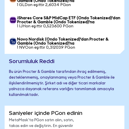
Gamble (Ondo Tokenized)'na
1 GLDon eşittir 2,6034 PGon
iShares Core S&P MidCap ETF (Ondo Tokenized)'dan
Procter & Gamble (Ondo Tokenized)'na
1 IJHon eşittir 0,523600 PGon
Novo Nordisk (Ondo Tokenized)'dan Procter &
Gamble (Ondo Tokenized)'na
1 NVOon eşittir 0,312039 PGon
Sorumluluk Reddi
Bu ürün Procter & Gamble tarafından ihraç edilmemiş,
desteklenmemiş, onaylanmamış veya Procter & Gamble ile
ilişkilendirilmemiştir. Şirket adı ve diğer ticari markalar
yalnızca dayanak referans varlığını tanımlamak amacıyla
kullanılmaktadır.
Saniyeler içinde PGon edinin
MetaMask'ta PGon satın alın, satın,
takas edin ve değiştirin. En güvenilir