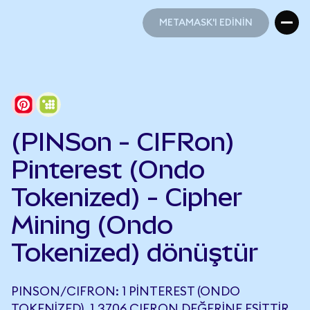
METAMASK'I EDİNİN
METAMASK'I EDİNİN
(PINSon - CIFRon)
Pinterest (Ondo
Tokenized) - Cipher
Mining (Ondo
Tokenized) dönüştür
PINSON/CIFRON: 1 PINTEREST (ONDO
TOKENIZED), 1,3706 CIFRON DEĞERINE EŞITTIR