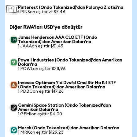
Pinterest (Ondo Tokenized)'dan Polonya Zlotisi'na
🇵🇱
1 PINSon eşittir zł 87,46
Diğer RWA'ları USD'ye dönüştür
Janus Henderson AAA CLO ETF (Ondo
Tokenized)'dan Amerikan Doları'na
1 JAAAon eşittir $51,45
Powell Industries (Ondo Tokenized)'dan Amerikan
Doları'na
1 POWLon eşittir $211,96
Invesco Optimum Yld Dvsfd Cmd Str No K-1 ETF
(Ondo Tokenized)'dan Amerikan Doları'na
1 PDBCon eşittir $17,28
Gemini Space Station (Ondo Tokenized)'dan
Amerikan Doları'na
1 GEMIon eşittir $4,00
Merck (Ondo Tokenized)'dan Amerikan Doları'na
1 MRKon eşittir $129,23