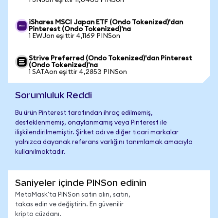
1 JNJon eşittir 11,0463 PINSon
iShares MSCI Japan ETF (Ondo Tokenized)'dan
Pinterest (Ondo Tokenized)'na
1 EWJon eşittir 4,1169 PINSon
Strive Preferred (Ondo Tokenized)'dan Pinterest
(Ondo Tokenized)'na
1 SATAon eşittir 4,2853 PINSon
Sorumluluk Reddi
Bu ürün Pinterest tarafından ihraç edilmemiş,
desteklenmemiş, onaylanmamış veya Pinterest ile
ilişkilendirilmemiştir. Şirket adı ve diğer ticari markalar
yalnızca dayanak referans varlığını tanımlamak amacıyla
kullanılmaktadır.
Saniyeler içinde PINSon edinin
MetaMask'ta PINSon satın alın, satın,
takas edin ve değiştirin. En güvenilir
kripto cüzdanı.