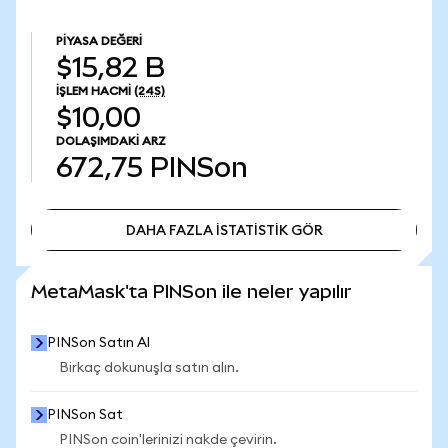
PIYASA DEĞERI
$15,82 B
İŞLEM HACMI
(24S)
$10,00
DOLAŞIMDAKI ARZ
672,75
PINSon
DAHA FAZLA İSTATİSTİK GÖR
DAHA FAZLA İSTATİSTİK GÖR
MetaMask'ta PINSon ile neler yapılır
PINSon Satın Al
Birkaç dokunuşla satın alın.
PINSon Sat
PINSon coin'lerinizi nakde çevirin.