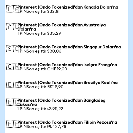
Pinterest (Ondo Tokenized)'dan Kanada Doları'na
🇨🇦
1 PINSon eşittir $32,81
Pinterest (Ondo Tokenized)'dan Avustralya
🇦🇺
Doları'na
1 PINSon eşittir $33,29
Pinterest (Ondo Tokenized)'dan Singapur Doları'na
🇸🇬
1 PINSon eşittir $30,06
Pinterest (Ondo Tokenized)'dan İsviçre Frangı'na
🇨🇭
1 PINSon eşittir CHF 19,00
Pinterest (Ondo Tokenized)'dan Brezilya Reali'na
🇧🇷
1 PINSon eşittir R$119,90
Pinterest (Ondo Tokenized)'dan Bangladeş
🇧🇩
Takası'na
1 PINSon eşittir ৳2.911,22
Pinterest (Ondo Tokenized)'dan Filipin Pezosu'na
🇵🇭
1 PINSon eşittir ₱1.427,78