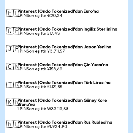
Pinterest (Ondo Tokenized)'dan Euro'na
🇪🇺
1 PINSon eşittir €20,34
Pinterest (Ondo Tokenized)'dan İngiliz Sterlini'na
🇬🇧
1 PINSon eşittir £17,43
Pinterest (Ondo Tokenized)'dan Japon Yeni'na
🇯🇵
1 PINSon eşittir ¥3.711,57
Pinterest (Ondo Tokenized)'dan Çin Yuanı'na
🇨🇳
1 PINSon eşittir ¥158,69
Pinterest (Ondo Tokenized)'dan Türk Lirası'na
🇹🇷
1 PINSon eşittir ₺1.121,85
Pinterest (Ondo Tokenized)'dan Güney Kore
🇰🇷
Wonu'na
1 PINSon eşittir ₩33.113,58
Pinterest (Ondo Tokenized)'dan Rus Rublesi'na
🇷🇺
1 PINSon eşittir ₽1.934,90