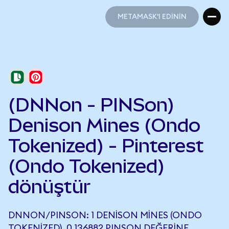
METAMASK'I EDİNİN
METAMASK'I EDİNİN
(DNNon - PINSon)
Denison Mines (Ondo
Tokenized) - Pinterest
(Ondo Tokenized)
dönüştür
DNNON/PINSON: 1 DENISON MINES (ONDO
TOKENIZED), 0,136882 PINSON DEĞERINE