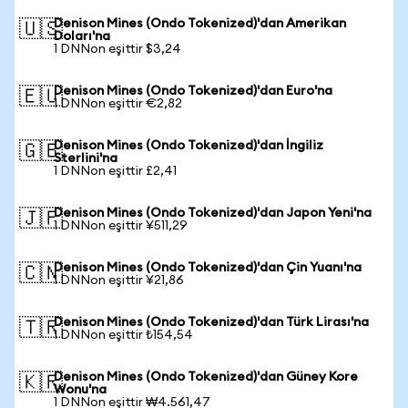
Denison Mines (Ondo Tokenized)'dan Amerikan
🇺🇸
Doları'na
1 DNNon eşittir $3,24
Denison Mines (Ondo Tokenized)'dan Euro'na
🇪🇺
1 DNNon eşittir €2,82
Denison Mines (Ondo Tokenized)'dan İngiliz
🇬🇧
Sterlini'na
1 DNNon eşittir £2,41
Denison Mines (Ondo Tokenized)'dan Japon Yeni'na
🇯🇵
1 DNNon eşittir ¥511,29
Denison Mines (Ondo Tokenized)'dan Çin Yuanı'na
🇨🇳
1 DNNon eşittir ¥21,86
Denison Mines (Ondo Tokenized)'dan Türk Lirası'na
🇹🇷
1 DNNon eşittir ₺154,54
Denison Mines (Ondo Tokenized)'dan Güney Kore
🇰🇷
Wonu'na
1 DNNon eşittir ₩4.561,47