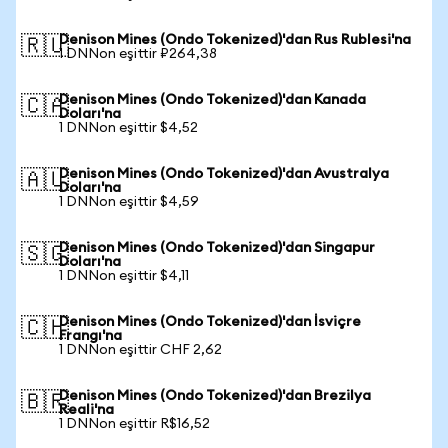
Denison Mines (Ondo Tokenized)'dan Rus Rublesi'na
🇷🇺
1 DNNon eşittir ₽264,38
Denison Mines (Ondo Tokenized)'dan Kanada
🇨🇦
Doları'na
1 DNNon eşittir $4,52
Denison Mines (Ondo Tokenized)'dan Avustralya
🇦🇺
Doları'na
1 DNNon eşittir $4,59
Denison Mines (Ondo Tokenized)'dan Singapur
🇸🇬
Doları'na
1 DNNon eşittir $4,11
Denison Mines (Ondo Tokenized)'dan İsviçre
🇨🇭
Frangı'na
1 DNNon eşittir CHF 2,62
Denison Mines (Ondo Tokenized)'dan Brezilya
🇧🇷
Reali'na
1 DNNon eşittir R$16,52