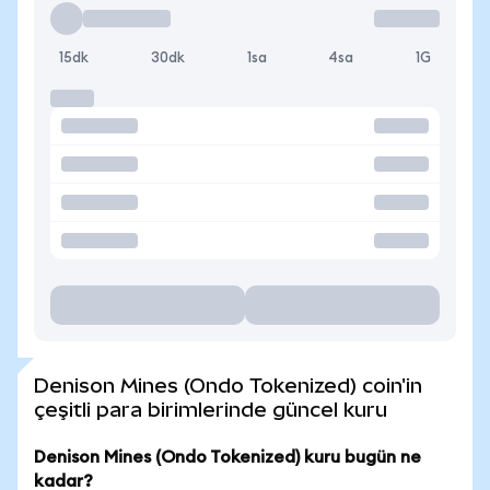
15dk
30dk
1sa
4sa
1G
Denison Mines (Ondo Tokenized) coin'in
çeşitli para birimlerinde güncel kuru
Denison Mines (Ondo Tokenized) kuru bugün ne
kadar?