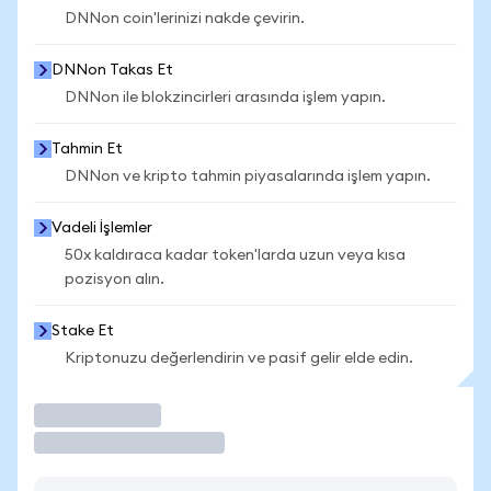
DNNon coin'lerinizi nakde çevirin.
DNNon Takas Et
DNNon ile blokzincirleri arasında işlem yapın.
Tahmin Et
DNNon ve kripto tahmin piyasalarında işlem yapın.
Vadeli İşlemler
50x kaldıraca kadar token'larda uzun veya kısa
pozisyon alın.
Stake Et
Kriptonuzu değerlendirin ve pasif gelir elde edin.
İşlem Yap