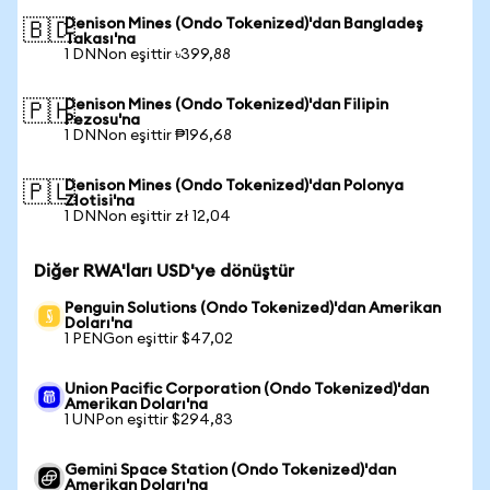
Denison Mines (Ondo Tokenized)'dan Bangladeş
🇧🇩
Takası'na
1 DNNon eşittir ৳399,88
Denison Mines (Ondo Tokenized)'dan Filipin
🇵🇭
Pezosu'na
1 DNNon eşittir ₱196,68
Denison Mines (Ondo Tokenized)'dan Polonya
🇵🇱
Zlotisi'na
1 DNNon eşittir zł 12,04
Diğer RWA'ları USD'ye dönüştür
Penguin Solutions (Ondo Tokenized)'dan Amerikan
Doları'na
1 PENGon eşittir $47,02
Union Pacific Corporation (Ondo Tokenized)'dan
Amerikan Doları'na
1 UNPon eşittir $294,83
Gemini Space Station (Ondo Tokenized)'dan
Amerikan Doları'na