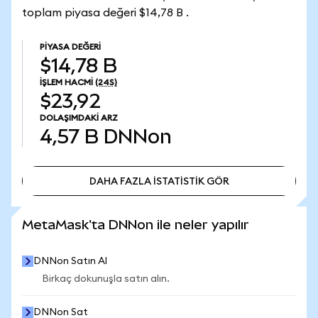
toplam piyasa değeri $14,78 B .
PIYASA DEĞERI
$14,78 B
İŞLEM HACMI
(24S)
$23,92
DOLAŞIMDAKI ARZ
4,57 B
DNNon
DAHA FAZLA İSTATİSTİK GÖR
DAHA FAZLA İSTATİSTİK GÖR
MetaMask'ta DNNon ile neler yapılır
DNNon Satın Al
Birkaç dokunuşla satın alın.
DNNon Sat