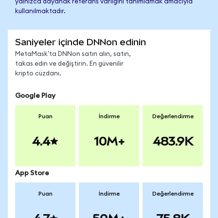
yalnızca dayanak referans varlığını tanımlamak amacıyla
kullanılmaktadır.
Saniyeler içinde DNNon edinin
MetaMask'ta DNNon satın alın, satın,
takas edin ve değiştirin. En güvenilir
kripto cüzdanı.
Google Play
Puan
İndirme
Değerlendirme
4.4
10M+
483.9K
App Store
Puan
İndirme
Değerlendirme