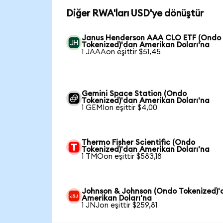
Diğer RWA'ları USD'ye dönüştür
Janus Henderson AAA CLO ETF (Ondo
Tokenized)'dan Amerikan Doları'na
1 JAAAon eşittir $51,45
Gemini Space Station (Ondo
Tokenized)'dan Amerikan Doları'na
1 GEMIon eşittir $4,00
Thermo Fisher Scientific (Ondo
Tokenized)'dan Amerikan Doları'na
1 TMOon eşittir $583,18
Johnson & Johnson (Ondo Tokenized)'
Amerikan Doları'na
1 JNJon eşittir $259,81