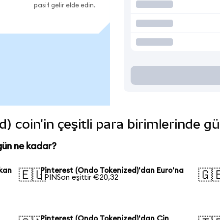
pasif gelir elde edin.
) coin'in çeşitli para birimlerinde g
gün ne kadar?
ikan
Pinterest (Ondo Tokenized)'dan Euro'na
🇪🇺
🇬
1 PINSon eşittir €20,32
Pinterest (Ondo Tokenized)'dan Çin