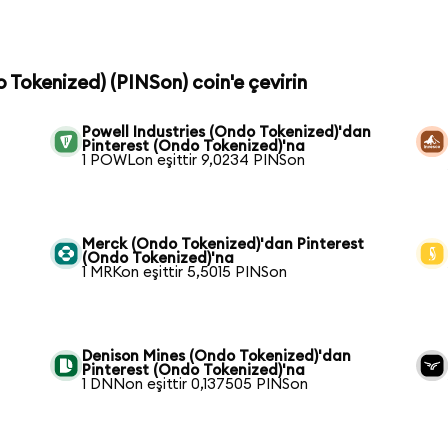
o Tokenized) (PINSon) coin'e çevirin
Powell Industries (Ondo Tokenized)'dan
Pinterest (Ondo Tokenized)'na
1 POWLon eşittir 9,0234 PINSon
Merck (Ondo Tokenized)'dan Pinterest
(Ondo Tokenized)'na
1 MRKon eşittir 5,5015 PINSon
Denison Mines (Ondo Tokenized)'dan
Pinterest (Ondo Tokenized)'na
1 DNNon eşittir 0,137505 PINSon