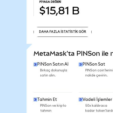
PIYASA DEĞERI
$15,81 B
DAHA FAZLA İSTATİSTİK GÖR
DAHA FAZLA İSTATİSTİK GÖR
MetaMask'ta PINSon ile ne
PINSon Satın Al
PINSon Sat
Birkaç dokunuşla
PINSon coin'lerini
satın alın.
nakde çevirin.
Tahmin Et
Vadeli İşlemler
PINSon ve kripto
50x kaldıraca
tahmin
kadar token'lard