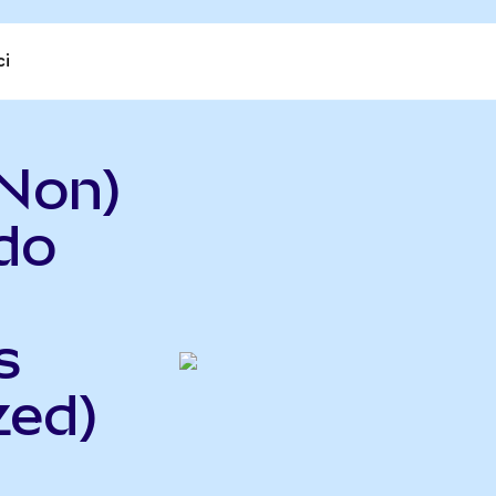
ci
Non)
do
s
zed)