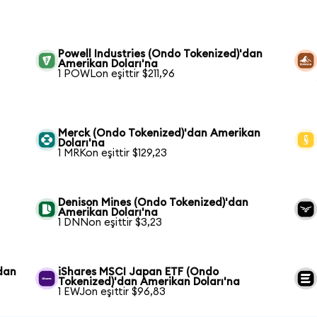
Powell Industries (Ondo Tokenized)'dan
Amerikan Doları'na
1 POWLon eşittir $211,96
Merck (Ondo Tokenized)'dan Amerikan
Doları'na
1 MRKon eşittir $129,23
Denison Mines (Ondo Tokenized)'dan
Amerikan Doları'na
1 DNNon eşittir $3,23
dan
iShares MSCI Japan ETF (Ondo
Tokenized)'dan Amerikan Doları'na
1 EWJon eşittir $96,83