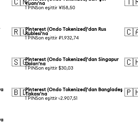
🇨🇳
🇹
Yuanı'na
1 PINSon eşittir ¥158,50
y
Pinterest (Ondo Tokenized)'dan Rus
🇷🇺
🇨
Rublesi'na
1 PINSon eşittir ₽1.932,74
Pinterest (Ondo Tokenized)'dan Singapur
🇸🇬
🇨
Doları'na
1 PINSon eşittir $30,03
ya
Pinterest (Ondo Tokenized)'dan Bangladeş
🇧🇩
🇵
Takası'na
1 PINSon eşittir ৳2.907,51
ya