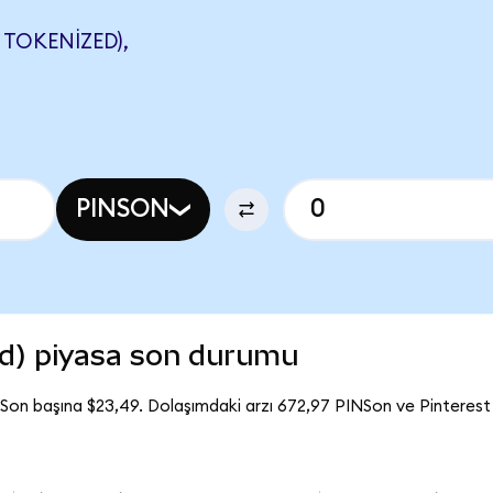
TOKENIZED),
PINSON
ed) piyasa son durumu
NSon başına $23,49. Dolaşımdaki arzı 672,97 PINSon ve Pinteres