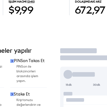
İŞLEM HACMI
(24S)
DOLAŞIMDAKI ARZ
$9,99
672,97
ler yapılır
İşlem Yap
PINSon Takas Et
zi
PINSon ile
blokzincirleri
arasında işlem
yapın.
15dk
30dk
Stake Et
Kriptonuzu
a
değerlendirin ve