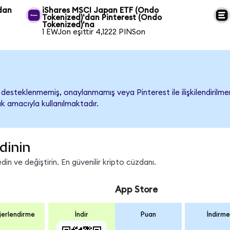
dan
iShares MSCI Japan ETF (Ondo
Tokenized)'dan Pinterest (Ondo
Tokenized)'na
1 EWJon eşittir 4,1222 PINSon
desteklenmemiş, onaylanmamış veya Pinterest ile ilişkilendirilmemi
k amacıyla kullanılmaktadır.
dinin
in ve değiştirin. En güvenilir kripto cüzdanı.
App Store
erlendirme
İndir
Puan
İndirme