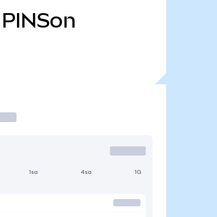
PINSon
1sa
4sa
1G