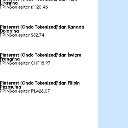

Lirası'na
1 PINSon eşittir ₺1.120,46
Pinterest (Ondo Tokenized)'dan Kanada

Doları'na
1 PINSon eşittir $32,74
Pinterest (Ondo Tokenized)'dan İsviçre

Frangı'na
1 PINSon eşittir CHF 18,97
Pinterest (Ondo Tokenized)'dan Filipin

Pezosu'na
1 PINSon eşittir ₱1.428,07