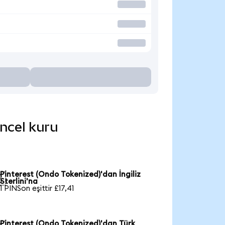
üncel kuru
Pinterest (Ondo Tokenized)'dan İngiliz

Sterlini'na
1 PINSon eşittir £17,41
Pinterest (Ondo Tokenized)'dan Türk