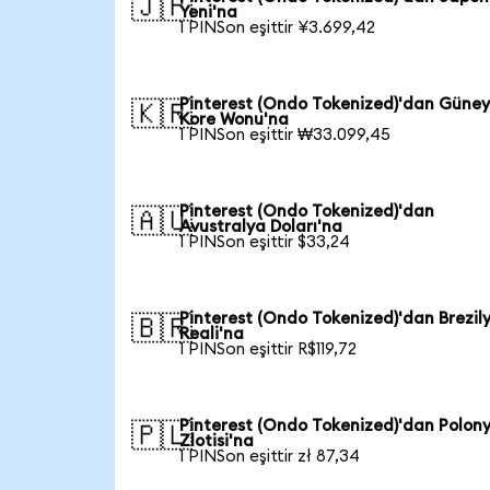
🇯🇵
Yeni'na
1 PINSon eşittir ¥3.699,42
Pinterest (Ondo Tokenized)'dan Güne
🇰🇷
Kore Wonu'na
1 PINSon eşittir ₩33.099,45
Pinterest (Ondo Tokenized)'dan
🇦🇺
Avustralya Doları'na
1 PINSon eşittir $33,24
Pinterest (Ondo Tokenized)'dan Brezil
🇧🇷
Reali'na
1 PINSon eşittir R$119,72
Pinterest (Ondo Tokenized)'dan Polon
🇵🇱
Zlotisi'na
1 PINSon eşittir zł 87,34