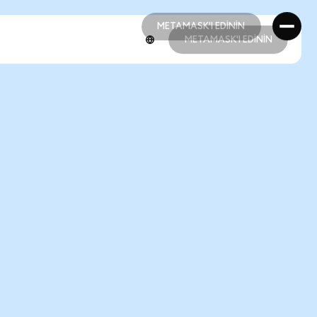
METAMASK'I EDİNİN
METAMASK'I EDİNİN
METAMASK'I EDİNİN
METAMASK'I EDİNİN