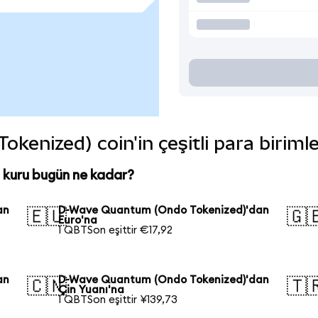
enized) coin'in çeşitli para biriml
kuru bugün ne kadar?
an
D-Wave Quantum (Ondo Tokenized)'dan
🇪🇺
🇬
Euro'na
1 QBTSon eşittir €17,92
an
D-Wave Quantum (Ondo Tokenized)'dan
🇨🇳
🇹
Çin Yuanı'na
1 QBTSon eşittir ¥139,73