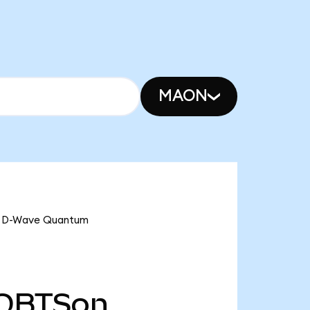
MAON
ve D-Wave Quantum
QBTSon