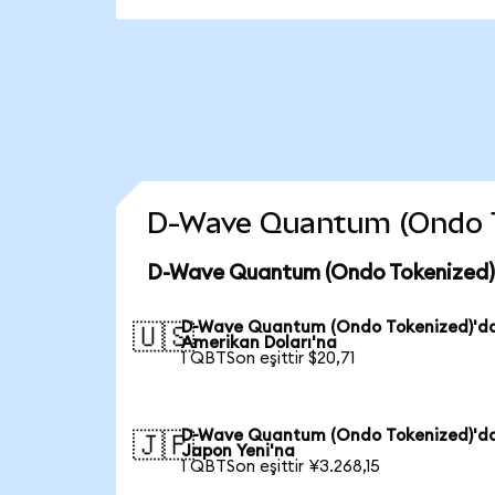
D-Wave Quantum (Ondo Tok
D-Wave Quantum (Ondo Tokenized) 
D-Wave Quantum (Ondo Tokenized)'d
🇺🇸
Amerikan Doları'na
1 QBTSon eşittir $20,71
D-Wave Quantum (Ondo Tokenized)'d
🇯🇵
Japon Yeni'na
1 QBTSon eşittir ¥3.268,15