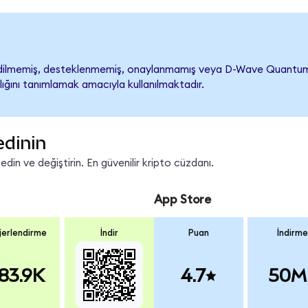
memiş, desteklenmemiş, onaylanmamış veya D-Wave Quantum ile il
lığını tanımlamak amacıyla kullanılmaktadır.
edinin
in ve değiştirin. En güvenilir kripto cüzdanı.
App Store
erlendirme
İndir
Puan
İndirme
83.9K
4.7
50M