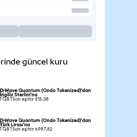
erinde güncel kuru
D-Wave Quantum (Ondo Tokenized)'dan

İngiliz Sterlini'na
1 QBTSon eşittir £15,38
D-Wave Quantum (Ondo Tokenized)'dan

Türk Lirası'na
1 QBTSon eşittir ₺987,82