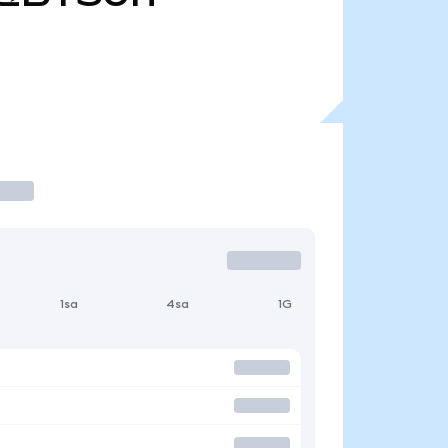
1sa
4sa
1G