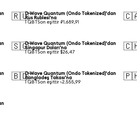
an
D-Wave Quantum (Ondo Tokenized)'dan
🇷🇺
🇨
Rus Rublesi'na
1 QBTSon eşittir ₽1.689,91
an
D-Wave Quantum (Ondo Tokenized)'dan
🇸🇬
🇨
Singapur Doları'na
1 QBTSon eşittir $26,47
an
D-Wave Quantum (Ondo Tokenized)'dan
🇧🇩
🇵
Bangladeş Takası'na
1 QBTSon eşittir ৳2.555,99
an