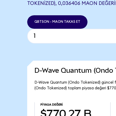
TOKENIZED), 0,036406 MAON DEĞERIN
QBTSON - MAON TAKAS ET
D-Wave Quantum (Ondo T
D-Wave Quantum (Ondo Tokenized) güncel fi
(Ondo Tokenized) toplam piyasa değeri $770,
PIYASA DEĞERI
$770,27 B