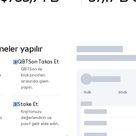
eler yapılır
İşlem Yap
QBTSon Takas Et
QBTSon ile
e
blokzincirleri
arasında işlem
yapın.
15dk
30dk
Stake Et
Kriptonuzu
a
değerlendirin ve
pasif gelir elde edin.