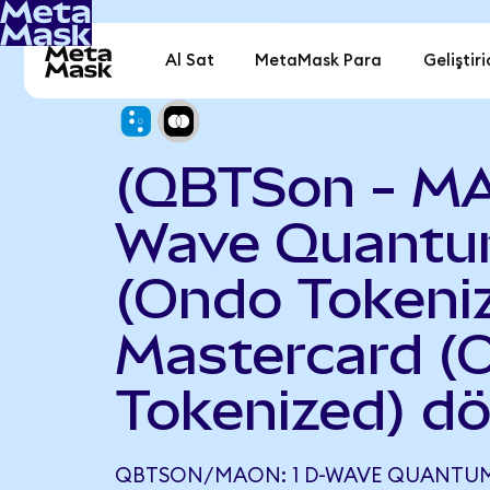
Al Sat
MetaMask Para
Geliştiri
(QBTSon - MA
Wave Quant
(Ondo Tokeniz
Mastercard (
Tokenized) d
QBTSON/MAON: 1 D-WAVE QUANTU