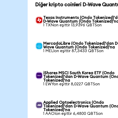
Diğer kripto coinleri D-Wave Quant
Texas Instruments (Ondo Tokenized)'
D-Wave Quantum (Ondo Tokenized)'n
1 TXNon eşittir 13,9396 QBTSon
MercadoLibre (Ondo Tokenized)'dan D
Wave Quantum (Ondo Tokenized)'na
1 MELIon eşittir 87,3433 QBTSon
iShares MSCI South Korea ETF (Ondo
Tokenized)'dan D-Wave Quantum (On
Tokenized)'na
1 EWYon eşittir 8,0227 QBTSon
Applied Optoelectronics (Ondo
Tokenized)'dan D-Wave Quantum (On
Tokenized)'na
1 AAOIon eşittir 6,4800 QBTSon