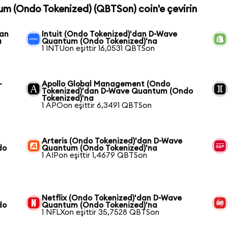
um (Ondo Tokenized) (QBTSon) coin'e çevirin
dan
Intuit (Ondo Tokenized)'dan D-Wave
a
Quantum (Ondo Tokenized)'na
1 INTUon eşittir 16,0531 QBTSon
-
Apollo Global Management (Ondo
Tokenized)'dan D-Wave Quantum (Ondo
Tokenized)'na
1 APOon eşittir 6,3491 QBTSon
Arteris (Ondo Tokenized)'dan D-Wave
do
Quantum (Ondo Tokenized)'na
1 AIPon eşittir 1,4679 QBTSon
Netflix (Ondo Tokenized)'dan D-Wave
do
Quantum (Ondo Tokenized)'na
1 NFLXon eşittir 35,7528 QBTSon