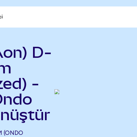
ci
on) D-
um
ed) -
Ondo
önüştür
M (ONDO