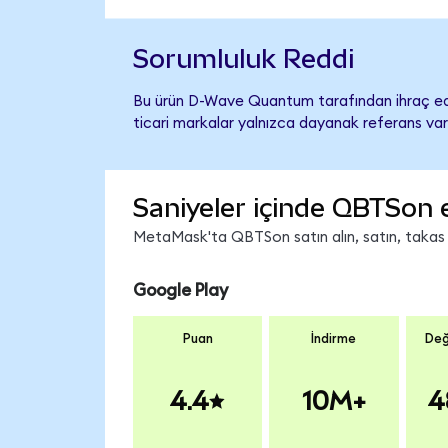
Sorumluluk Reddi
Bu ürün D-Wave Quantum tarafından ihraç edil
ticari markalar yalnızca dayanak referans var
Saniyeler içinde QBTSon 
MetaMask'ta QBTSon satın alın, satın, takas ed
Google Play
Puan
İndirme
Değ
4.4
10M+
4