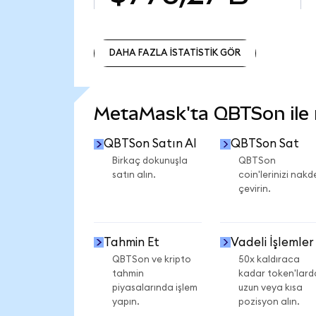
DAHA FAZLA İSTATİSTİK GÖR
DAHA FAZLA İSTATİSTİK GÖR
MetaMask'ta QBTSon ile n
QBTSon Satın Al
QBTSon Sat
Birkaç dokunuşla
QBTSon
satın alın.
coin'lerinizi nakd
çevirin.
Tahmin Et
Vadeli İşlemler
QBTSon ve kripto
50x kaldıraca
tahmin
kadar token'lard
piyasalarında işlem
uzun veya kısa
yapın.
pozisyon alın.