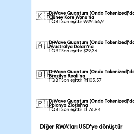
D-Wave Quantum (Ondo Tokenized)'d
🇰🇷
Güney Kore Wonu'na
1 QBTSon eşittir ₩29.156,9
D-Wave Quantum (Ondo Tokenized)'d
🇦🇺
Avustralya Doları'na
1 QBTSon eşittir $29,36
D-Wave Quantum (Ondo Tokenized)'d
🇧🇷
Brezilya Reali'na
1 QBTSon eşittir R$105,57
D-Wave Quantum (Ondo Tokenized)'d
🇵🇱
Polonya Zlotisi'na
1 QBTSon eşittir zł 76,94
Diğer RWA'ları USD'ye dönüştür