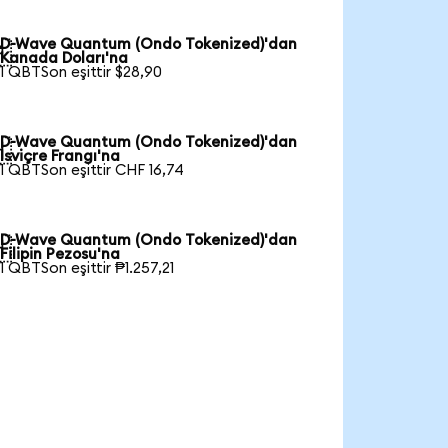
D-Wave Quantum (Ondo Tokenized)'dan

Kanada Doları'na
1 QBTSon eşittir $28,90
D-Wave Quantum (Ondo Tokenized)'dan

İsviçre Frangı'na
1 QBTSon eşittir CHF 16,74
D-Wave Quantum (Ondo Tokenized)'dan

Filipin Pezosu'na
1 QBTSon eşittir ₱1.257,21