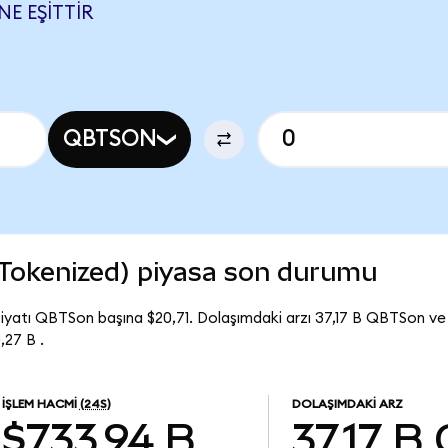
E EŞITTIR
QBTSON
okenized) piyasa son durumu
yatı QBTSon başına $20,71. Dolaşımdaki arzı 37,17 B QBTSon 
27 B .
İŞLEM HACMI
(24S)
DOLAŞIMDAKI ARZ
$733,94 B
37,17 B