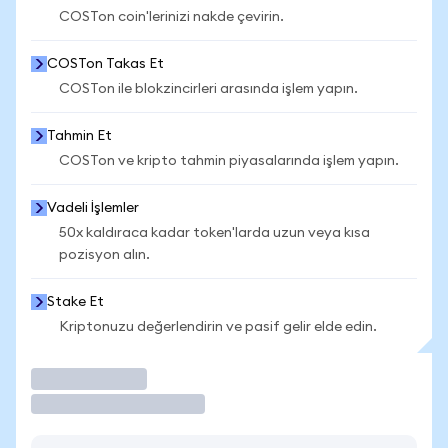
COSTon coin'lerinizi nakde çevirin.
COSTon Takas Et
COSTon ile blokzincirleri arasında işlem yapın.
Tahmin Et
COSTon ve kripto tahmin piyasalarında işlem yapın.
Vadeli İşlemler
50x kaldıraca kadar token'larda uzun veya kısa
pozisyon alın.
Stake Et
Kriptonuzu değerlendirin ve pasif gelir elde edin.
İşlem Yap