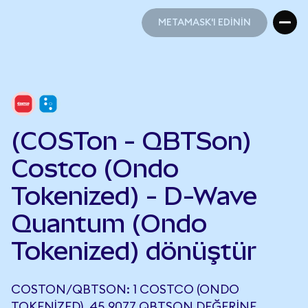
METAMASK'I EDİNİN
METAMASK'I EDİNİN
(COSTon - QBTSon)
Costco (Ondo
Tokenized) - D-Wave
Quantum (Ondo
Tokenized) dönüştür
COSTON/QBTSON: 1 COSTCO (ONDO
TOKENIZED), 45,9077 QBTSON DEĞERINE