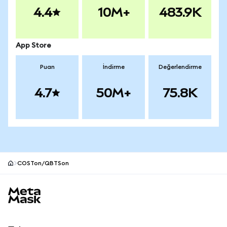
4.4
10M+
483.9K
App Store
Puan
İndirme
Değerlendirme
4.7
50M+
75.8K
COSTon/QBTSon
MetaMask site alt bilgisi