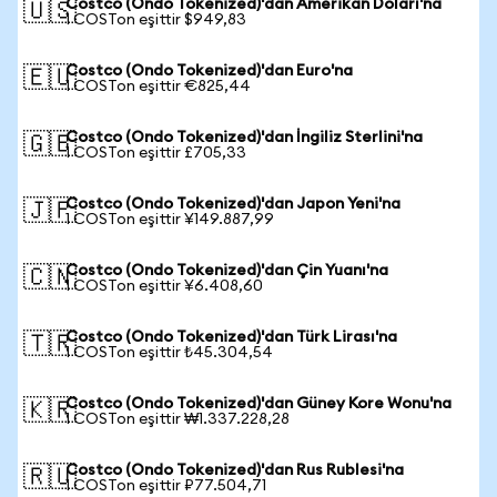
Costco (Ondo Tokenized)'dan Amerikan Doları'na
🇺🇸
1 COSTon eşittir $949,83
Costco (Ondo Tokenized)'dan Euro'na
🇪🇺
1 COSTon eşittir €825,44
Costco (Ondo Tokenized)'dan İngiliz Sterlini'na
🇬🇧
1 COSTon eşittir £705,33
Costco (Ondo Tokenized)'dan Japon Yeni'na
🇯🇵
1 COSTon eşittir ¥149.887,99
Costco (Ondo Tokenized)'dan Çin Yuanı'na
🇨🇳
1 COSTon eşittir ¥6.408,60
Costco (Ondo Tokenized)'dan Türk Lirası'na
🇹🇷
1 COSTon eşittir ₺45.304,54
Costco (Ondo Tokenized)'dan Güney Kore Wonu'na
🇰🇷
1 COSTon eşittir ₩1.337.228,28
Costco (Ondo Tokenized)'dan Rus Rublesi'na
🇷🇺
1 COSTon eşittir ₽77.504,71