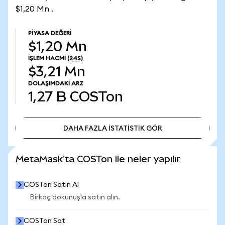
$1,20 Mn .
PIYASA DEĞERI
$1,20 Mn
İŞLEM HACMI
(24S)
$3,21 Mn
DOLAŞIMDAKI ARZ
1,27 B
COSTon
DAHA FAZLA İSTATİSTİK GÖR
DAHA FAZLA İSTATİSTİK GÖR
MetaMask'ta COSTon ile neler yapılır
COSTon Satın Al
Birkaç dokunuşla satın alın.
COSTon Sat