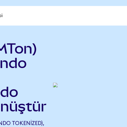
ci
MTon)
ndo
ndo
önüştür
DO TOKENIZED),