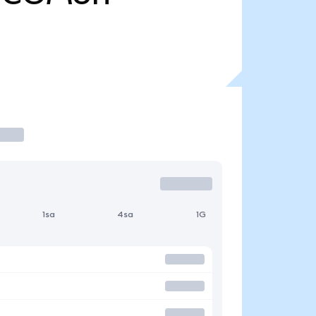
1sa
4sa
1G