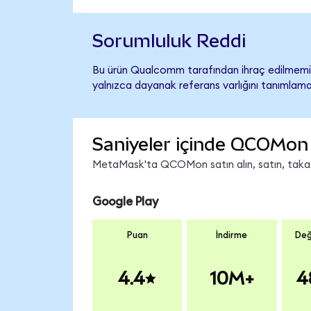
Sorumluluk Reddi
Bu ürün Qualcomm tarafından ihraç edilmemiş,
yalnızca dayanak referans varlığını tanımlama
Saniyeler içinde QCOMon 
MetaMask'ta QCOMon satın alın, satın, takas e
Google Play
Puan
İndirme
Değ
4.4
10M+
4