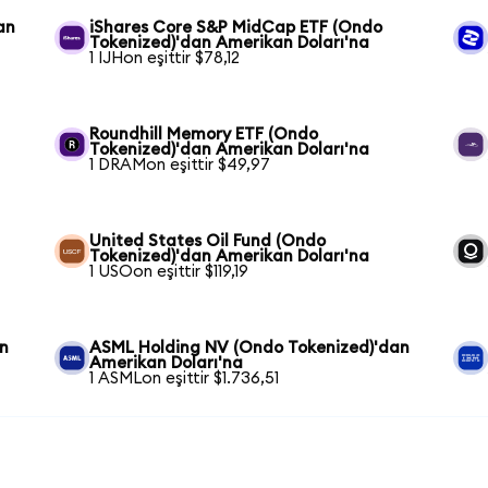
an
iShares Core S&P MidCap ETF (Ondo
Tokenized)'dan Amerikan Doları'na
1 IJHon eşittir $78,12
Roundhill Memory ETF (Ondo
Tokenized)'dan Amerikan Doları'na
1 DRAMon eşittir $49,97
United States Oil Fund (Ondo
Tokenized)'dan Amerikan Doları'na
1 USOon eşittir $119,19
n
ASML Holding NV (Ondo Tokenized)'dan
Amerikan Doları'na
1 ASMLon eşittir $1.736,51