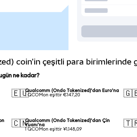
) coin'in çeşitli para birimlerinde 
ugün ne kadar?
Qualcomm (Ondo Tokenized)'dan Euro'na
🇪🇺
🇬
1 QCOMon eşittir €147,20
on
Qualcomm (Ondo Tokenized)'dan Çin
🇨🇳
🇹
Yuanı'na
1 QCOMon eşittir ¥1.148,09