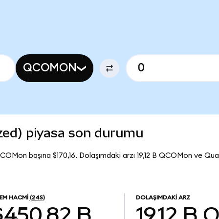
QCOMON
ed) piyasa son durumu
COMon başına $170,16. Dolaşımdaki arzı 19,12 B QCOMon ve Q
LEM HACMI
(24S)
DOLAŞIMDAKI ARZ
$450,82 B
19,12 B
Q