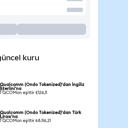
güncel kuru
Qualcomm (Ondo Tokenized)'dan İngiliz

Sterlini'na
1 QCOMon eşittir £126,11
Qualcomm (Ondo Tokenized)'dan Türk

Lirası'na
1 QCOMon eşittir ₺8.116,21