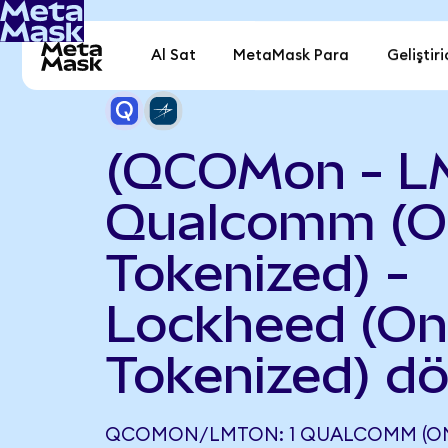
Al Sat
MetaMask Para
Geliştiri
(QCOMon - L
Qualcomm (O
Tokenized) -
Lockheed (O
Tokenized) d
QCOMON/LMTON: 1 QUALCOMM (ON