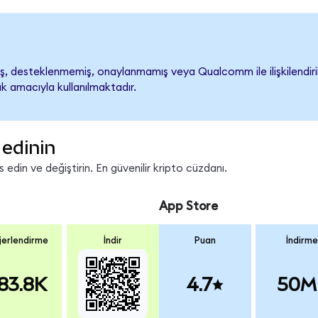
 desteklenmemiş, onaylanmamış veya Qualcomm ile ilişkilendirilme
k amacıyla kullanılmaktadır.
edinin
din ve değiştirin. En güvenilir kripto cüzdanı.
App Store
erlendirme
İndir
Puan
İndirme
83.8K
4.7
50M