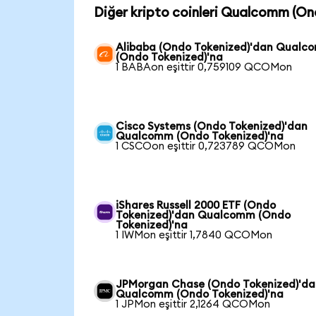
Diğer kripto coinleri Qualcomm (On
Alibaba (Ondo Tokenized)'dan Qual
(Ondo Tokenized)'na
1 BABAon eşittir 0,759109 QCOMon
Cisco Systems (Ondo Tokenized)'dan
Qualcomm (Ondo Tokenized)'na
1 CSCOon eşittir 0,723789 QCOMon
iShares Russell 2000 ETF (Ondo
Tokenized)'dan Qualcomm (Ondo
Tokenized)'na
1 IWMon eşittir 1,7840 QCOMon
JPMorgan Chase (Ondo Tokenized)'da
Qualcomm (Ondo Tokenized)'na
1 JPMon eşittir 2,1264 QCOMon