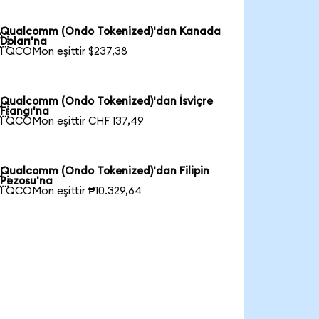
Qualcomm (Ondo Tokenized)'dan Kanada

Doları'na
1 QCOMon eşittir $237,38
Qualcomm (Ondo Tokenized)'dan İsviçre

Frangı'na
1 QCOMon eşittir CHF 137,49
Qualcomm (Ondo Tokenized)'dan Filipin

Pezosu'na
1 QCOMon eşittir ₱10.329,64