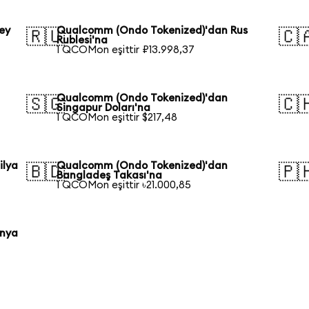
ey
Qualcomm (Ondo Tokenized)'dan Rus
🇷🇺
🇨
Rublesi'na
1 QCOMon eşittir ₽13.998,37
Qualcomm (Ondo Tokenized)'dan
🇸🇬
🇨
Singapur Doları'na
1 QCOMon eşittir $217,48
ilya
Qualcomm (Ondo Tokenized)'dan
🇧🇩
🇵
Bangladeş Takası'na
1 QCOMon eşittir ৳21.000,85
onya