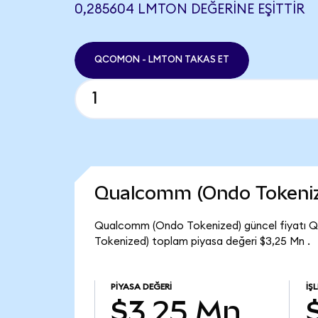
0,285604 LMTON DEĞERINE EŞITTIR
QCOMON - LMTON TAKAS ET
Qualcomm (Ondo Tokeniz
Qualcomm (Ondo Tokenized) güncel fiyatı Q
Tokenized) toplam piyasa değeri $3,25 Mn .
PIYASA DEĞERI
İŞ
$3,25 Mn