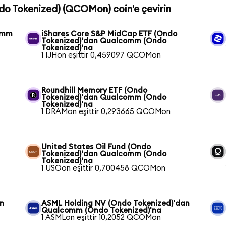
do Tokenized) (QCOMon) coin'e çevirin
comm
iShares Core S&P MidCap ETF (Ondo
Tokenized)'dan Qualcomm (Ondo
Tokenized)'na
1 IJHon eşittir 0,459097 QCOMon
Roundhill Memory ETF (Ondo
Tokenized)'dan Qualcomm (Ondo
Tokenized)'na
1 DRAMon eşittir 0,293665 QCOMon
United States Oil Fund (Ondo
Tokenized)'dan Qualcomm (Ondo
Tokenized)'na
1 USOon eşittir 0,700458 QCOMon
n
ASML Holding NV (Ondo Tokenized)'dan
Qualcomm (Ondo Tokenized)'na
1 ASMLon eşittir 10,2052 QCOMon