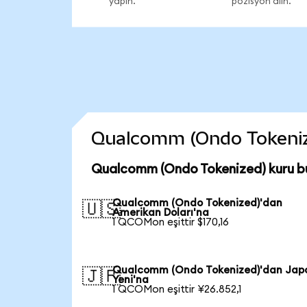
yapın.
pozisyon alın.
Qualcomm (Ondo Tokenized
Qualcomm (Ondo Tokenized) kuru b
Qualcomm (Ondo Tokenized)'dan
🇺🇸
Amerikan Doları'na
1 QCOMon eşittir $170,16
Qualcomm (Ondo Tokenized)'dan Jap
🇯🇵
Yeni'na
1 QCOMon eşittir ¥26.852,1