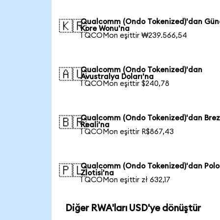
Qualcomm (Ondo Tokenized)'dan Gün
🇰🇷
Kore Wonu'na
1 QCOMon eşittir ₩239.566,54
Qualcomm (Ondo Tokenized)'dan
🇦🇺
Avustralya Doları'na
1 QCOMon eşittir $240,78
Qualcomm (Ondo Tokenized)'dan Brez
🇧🇷
Reali'na
1 QCOMon eşittir R$867,43
Qualcomm (Ondo Tokenized)'dan Pol
🇵🇱
Zlotisi'na
1 QCOMon eşittir zł 632,17
Diğer RWA'ları USD'ye dönüştür