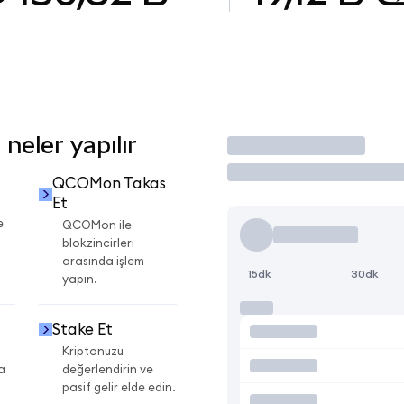
eler yapılır
İşlem Yap
QCOMon Takas
Et
e
QCOMon ile
blokzincirleri
arasında işlem
15dk
30dk
yapın.
Stake Et
Kriptonuzu
a
değerlendirin ve
pasif gelir elde edin.