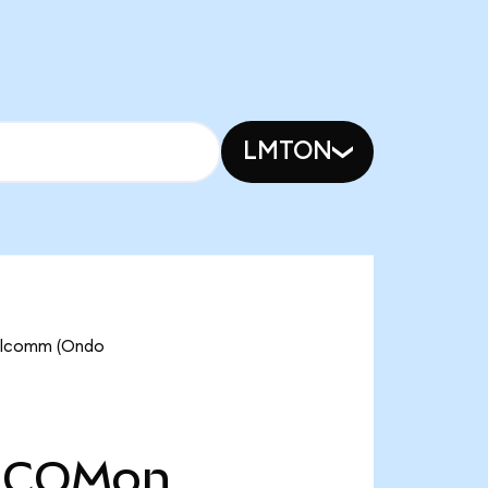
LMTON
ualcomm (Ondo
COMon