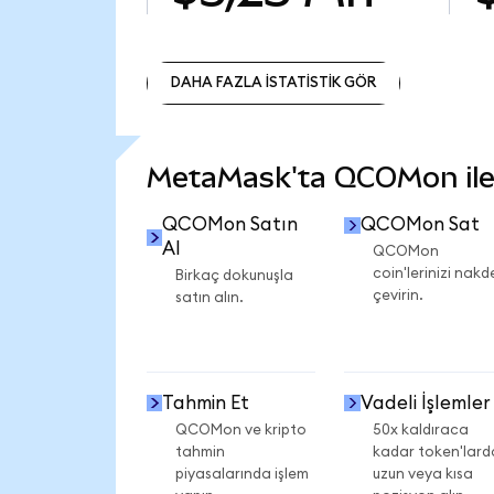
DAHA FAZLA İSTATİSTİK GÖR
DAHA FAZLA İSTATİSTİK GÖR
MetaMask'ta QCOMon ile n
QCOMon Satın
QCOMon Sat
Al
QCOMon
coin'lerinizi nakd
Birkaç dokunuşla
çevirin.
satın alın.
Tahmin Et
Vadeli İşlemler
QCOMon ve kripto
50x kaldıraca
tahmin
kadar token'lard
piyasalarında işlem
uzun veya kısa