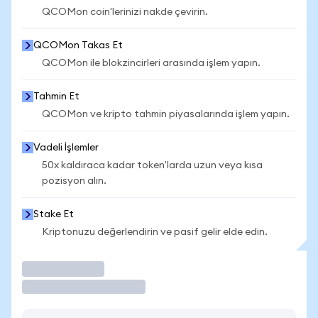
QCOMon coin'lerinizi nakde çevirin.
QCOMon Takas Et
QCOMon ile blokzincirleri arasında işlem yapın.
Tahmin Et
QCOMon ve kripto tahmin piyasalarında işlem yapın.
Vadeli İşlemler
50x kaldıraca kadar token'larda uzun veya kısa
pozisyon alın.
Stake Et
Kriptonuzu değerlendirin ve pasif gelir elde edin.
İşlem Yap