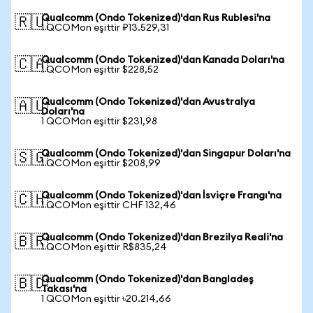
Qualcomm (Ondo Tokenized)'dan Rus Rublesi'na
🇷🇺
1 QCOMon eşittir ₽13.529,31
Qualcomm (Ondo Tokenized)'dan Kanada Doları'na
🇨🇦
1 QCOMon eşittir $228,52
Qualcomm (Ondo Tokenized)'dan Avustralya
🇦🇺
Doları'na
1 QCOMon eşittir $231,98
Qualcomm (Ondo Tokenized)'dan Singapur Doları'na
🇸🇬
1 QCOMon eşittir $208,99
Qualcomm (Ondo Tokenized)'dan İsviçre Frangı'na
🇨🇭
1 QCOMon eşittir CHF 132,46
Qualcomm (Ondo Tokenized)'dan Brezilya Reali'na
🇧🇷
1 QCOMon eşittir R$835,24
Qualcomm (Ondo Tokenized)'dan Bangladeş
🇧🇩
Takası'na
1 QCOMon eşittir ৳20.214,66