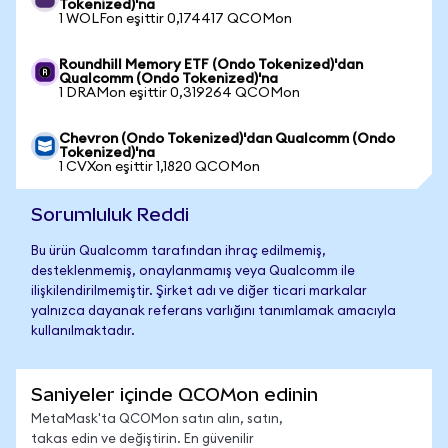
Tokenized)'na
1 WOLFon eşittir 0,174417 QCOMon
Roundhill Memory ETF (Ondo Tokenized)'dan
Qualcomm (Ondo Tokenized)'na
1 DRAMon eşittir 0,319264 QCOMon
Chevron (Ondo Tokenized)'dan Qualcomm (Ondo
Tokenized)'na
1 CVXon eşittir 1,1820 QCOMon
Sorumluluk Reddi
Bu ürün Qualcomm tarafından ihraç edilmemiş,
desteklenmemiş, onaylanmamış veya Qualcomm ile
ilişkilendirilmemiştir. Şirket adı ve diğer ticari markalar
yalnızca dayanak referans varlığını tanımlamak amacıyla
kullanılmaktadır.
Saniyeler içinde QCOMon edinin
MetaMask'ta QCOMon satın alın, satın,
takas edin ve değiştirin. En güvenilir