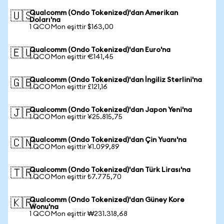
Qualcomm (Ondo Tokenized)'dan Amerikan
🇺🇸
Doları'na
1 QCOMon eşittir $163,00
Qualcomm (Ondo Tokenized)'dan Euro'na
🇪🇺
1 QCOMon eşittir €141,45
Qualcomm (Ondo Tokenized)'dan İngiliz Sterlini'na
🇬🇧
1 QCOMon eşittir £121,16
Qualcomm (Ondo Tokenized)'dan Japon Yeni'na
🇯🇵
1 QCOMon eşittir ¥25.815,75
Qualcomm (Ondo Tokenized)'dan Çin Yuanı'na
🇨🇳
1 QCOMon eşittir ¥1.099,89
Qualcomm (Ondo Tokenized)'dan Türk Lirası'na
🇹🇷
1 QCOMon eşittir ₺7.775,70
Qualcomm (Ondo Tokenized)'dan Güney Kore
🇰🇷
Wonu'na
1 QCOMon eşittir ₩231.318,68