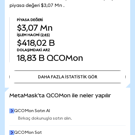
piyasa değeri $3,07 Mn .
PIYASA DEĞERI
$3,07 Mn
İŞLEM HACMI
(24S)
$418,02 B
DOLAŞIMDAKI ARZ
18,83 B
QCOMon
DAHA FAZLA İSTATİSTİK GÖR
DAHA FAZLA İSTATİSTİK GÖR
MetaMask'ta QCOMon ile neler yapılır
QCOMon Satın Al
Birkaç dokunuşla satın alın.
QCOMon Sat