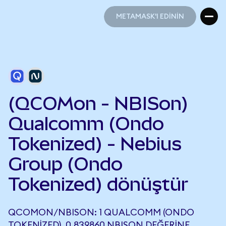
METAMASK'I EDİNİN
METAMASK'I EDİNİN
(QCOMon - NBISon)
Qualcomm (Ondo
Tokenized) - Nebius
Group (Ondo
Tokenized) dönüştür
QCOMON/NBISON: 1 QUALCOMM (ONDO
TOKENIZED), 0,839860 NBISON DEĞERINE