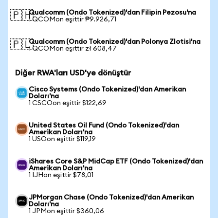
Qualcomm (Ondo Tokenized)'dan Filipin Pezosu'na
🇵🇭
1 QCOMon eşittir ₱9.926,71
Qualcomm (Ondo Tokenized)'dan Polonya Zlotisi'na
🇵🇱
1 QCOMon eşittir zł 608,47
Diğer RWA'ları USD'ye dönüştür
Cisco Systems (Ondo Tokenized)'dan Amerikan
Doları'na
1 CSCOon eşittir $122,69
United States Oil Fund (Ondo Tokenized)'dan
Amerikan Doları'na
1 USOon eşittir $119,19
iShares Core S&P MidCap ETF (Ondo Tokenized)'dan
Amerikan Doları'na
1 IJHon eşittir $78,01
JPMorgan Chase (Ondo Tokenized)'dan Amerikan
Doları'na
1 JPMon eşittir $360,06