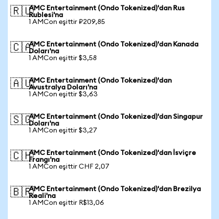
AMC Entertainment (Ondo Tokenized)'dan Rus
🇷🇺
Rublesi'na
1 AMCon eşittir ₽209,85
AMC Entertainment (Ondo Tokenized)'dan Kanada
🇨🇦
Doları'na
1 AMCon eşittir $3,58
AMC Entertainment (Ondo Tokenized)'dan
🇦🇺
Avustralya Doları'na
1 AMCon eşittir $3,63
AMC Entertainment (Ondo Tokenized)'dan Singapur
🇸🇬
Doları'na
1 AMCon eşittir $3,27
AMC Entertainment (Ondo Tokenized)'dan İsviçre
🇨🇭
Frangı'na
1 AMCon eşittir CHF 2,07
AMC Entertainment (Ondo Tokenized)'dan Brezilya
🇧🇷
Reali'na
1 AMCon eşittir R$13,06