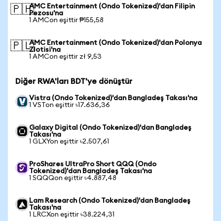
AMC Entertainment (Ondo Tokenized)'dan Filipin
🇵🇭
Pezosu'na
1 AMCon eşittir ₱155,58
AMC Entertainment (Ondo Tokenized)'dan Polonya
🇵🇱
Zlotisi'na
1 AMCon eşittir zł 9,53
Diğer RWA'ları BDT'ye dönüştür
Vistra (Ondo Tokenized)'dan Bangladeş Takası'na
1 VSTon eşittir ৳17.636,36
Galaxy Digital (Ondo Tokenized)'dan Bangladeş
Takası'na
1 GLXYon eşittir ৳2.507,61
ProShares UltraPro Short QQQ (Ondo
Tokenized)'dan Bangladeş Takası'na
1 SQQQon eşittir ৳4.887,48
Lam Research (Ondo Tokenized)'dan Bangladeş
Takası'na
1 LRCXon eşittir ৳38.224,31