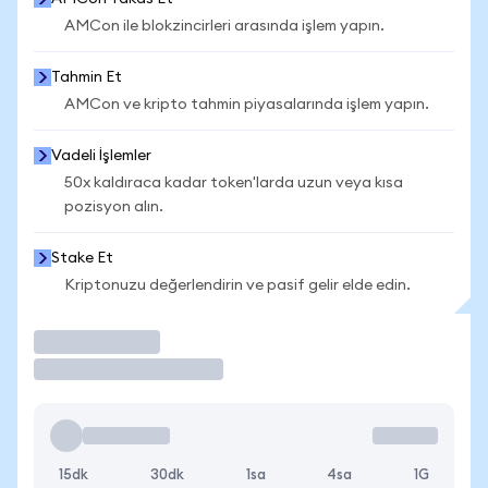
AMCon ile blokzincirleri arasında işlem yapın.
Tahmin Et
AMCon ve kripto tahmin piyasalarında işlem yapın.
Vadeli İşlemler
50x kaldıraca kadar token'larda uzun veya kısa
pozisyon alın.
Stake Et
Kriptonuzu değerlendirin ve pasif gelir elde edin.
İşlem Yap
15dk
30dk
1sa
4sa
1G