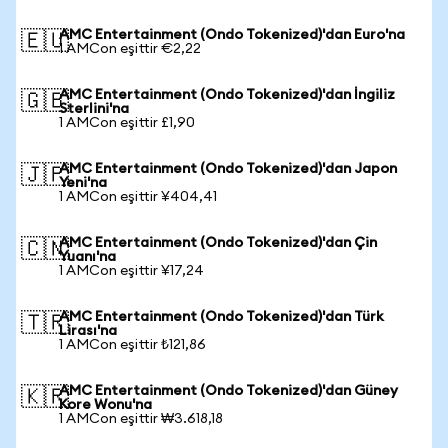
AMC Entertainment (Ondo Tokenized)'dan Euro'na
🇪🇺
1 AMCon eşittir €2,22
AMC Entertainment (Ondo Tokenized)'dan İngiliz
🇬🇧
Sterlini'na
1 AMCon eşittir £1,90
AMC Entertainment (Ondo Tokenized)'dan Japon
🇯🇵
Yeni'na
1 AMCon eşittir ¥404,41
AMC Entertainment (Ondo Tokenized)'dan Çin
🇨🇳
Yuanı'na
1 AMCon eşittir ¥17,24
AMC Entertainment (Ondo Tokenized)'dan Türk
🇹🇷
Lirası'na
1 AMCon eşittir ₺121,86
AMC Entertainment (Ondo Tokenized)'dan Güney
🇰🇷
Kore Wonu'na
1 AMCon eşittir ₩3.618,18