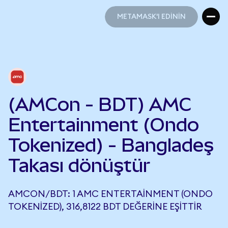
METAMASK'I EDİNİN
METAMASK'I EDİNİN
(AMCon - BDT) AMC
Entertainment (Ondo
Tokenized) - Bangladeş
Takası dönüştür
AMCON/BDT: 1 AMC ENTERTAINMENT (ONDO
TOKENIZED), 316,8122 BDT DEĞERINE EŞITTIR