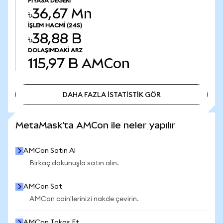
PIYASA DEĞERI
৳36,67 Mn
İŞLEM HACMI
(24S)
৳38,88 B
DOLAŞIMDAKI ARZ
115,97 B
AMCon
DAHA FAZLA İSTATİSTİK GÖR
DAHA FAZLA İSTATİSTİK GÖR
MetaMask'ta AMCon ile neler yapılır
AMCon Satın Al
Birkaç dokunuşla satın alın.
AMCon Sat
AMCon coin'lerinizi nakde çevirin.
AMCon Takas Et