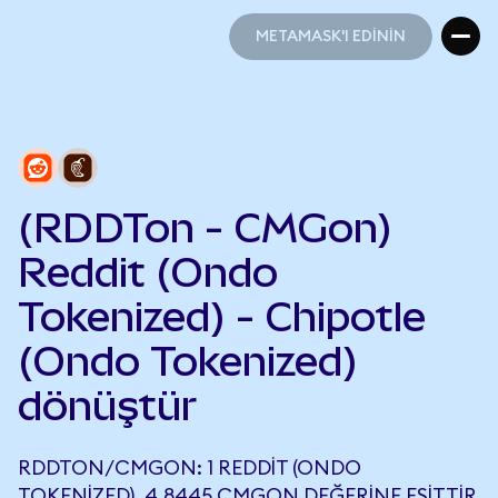
METAMASK'I EDİNİN
METAMASK'I EDİNİN
(RDDTon - CMGon)
Reddit (Ondo
Tokenized) - Chipotle
(Ondo Tokenized)
dönüştür
RDDTON/CMGON: 1 REDDIT (ONDO
TOKENIZED), 4,8445 CMGON DEĞERINE EŞITTIR