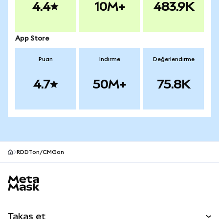
4.4
10M+
483.9K
App Store
Puan
İndirme
Değerlendirme
4.7
50M+
75.8K
RDDTon/CMGon
MetaMask site alt bilgisi
Takas et