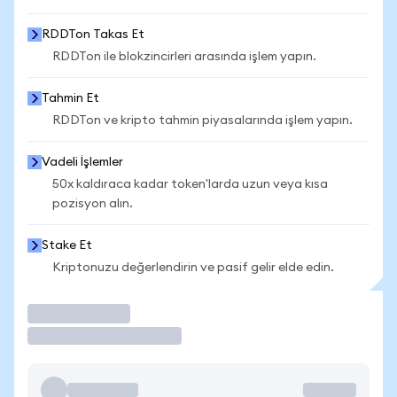
RDDTon Takas Et
RDDTon ile blokzincirleri arasında işlem yapın.
Tahmin Et
RDDTon ve kripto tahmin piyasalarında işlem yapın.
Vadeli İşlemler
50x kaldıraca kadar token'larda uzun veya kısa
pozisyon alın.
Stake Et
Kriptonuzu değerlendirin ve pasif gelir elde edin.
İşlem Yap