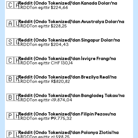
Reddit (Ondo Tokenized)'dan Kanada Doları'na
🇨🇦
1 RDDTon eşittir $224,66
Reddit (Ondo Tokenized)'dan Avustralya Doları'na
🇦🇺
1 RDDTon eşittir $228,25
Reddit (Ondo Tokenized)'dan Singapur Doları'na
🇸🇬
1 RDDTon eşittir $204,43
Reddit (Ondo Tokenized)'dan İsviçre Frangı'na
🇨🇭
1 RDDTon eşittir CHF 130,14
Reddit (Ondo Tokenized)'dan Brezilya Reali'na
🇧🇷
1 RDDTon eşittir R$820,82
Reddit (Ondo Tokenized)'dan Bangladeş Takası'na
🇧🇩
1 RDDTon eşittir ৳19.874,04
Reddit (Ondo Tokenized)'dan Filipin Pezosu'na
🇵🇭
1 RDDTon eşittir ₱9.775,32
Reddit (Ondo Tokenized)'dan Polonya Zlotisi'na
🇵🇱
1 RDDTon eşittir zł 598,25