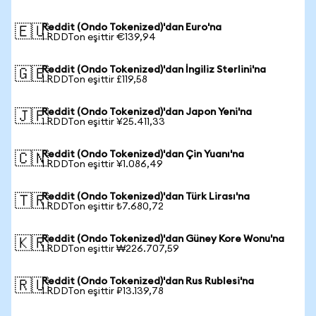
Reddit (Ondo Tokenized)'dan Euro'na
🇪🇺
1 RDDTon eşittir €139,94
Reddit (Ondo Tokenized)'dan İngiliz Sterlini'na
🇬🇧
1 RDDTon eşittir £119,58
Reddit (Ondo Tokenized)'dan Japon Yeni'na
🇯🇵
1 RDDTon eşittir ¥25.411,33
Reddit (Ondo Tokenized)'dan Çin Yuanı'na
🇨🇳
1 RDDTon eşittir ¥1.086,49
Reddit (Ondo Tokenized)'dan Türk Lirası'na
🇹🇷
1 RDDTon eşittir ₺7.680,72
Reddit (Ondo Tokenized)'dan Güney Kore Wonu'na
🇰🇷
1 RDDTon eşittir ₩226.707,59
Reddit (Ondo Tokenized)'dan Rus Rublesi'na
🇷🇺
1 RDDTon eşittir ₽13.139,78