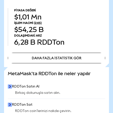
PIYASA DEĞERI
$1,01 Mn
İŞLEM HACMI
(24S)
$54,25 B
DOLAŞIMDAKI ARZ
6,28 B
RDDTon
DAHA FAZLA İSTATİSTİK GÖR
DAHA FAZLA İSTATİSTİK GÖR
MetaMask'ta RDDTon ile neler yapılır
RDDTon Satın Al
Birkaç dokunuşla satın alın.
RDDTon Sat
RDDTon coin'lerinizi nakde çevirin.