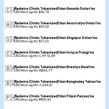
Redwire (Ondo Tokenized)'dan Kanada Doları'na
🇨🇦
1 RDWon eşittir $18,78
Redwire (Ondo Tokenized)'dan Avustralya Doları'na
🇦🇺
1 RDWon eşittir $19,08
Redwire (Ondo Tokenized)'dan Singapur Doları'na
🇸🇬
1 RDWon eşittir $17,23
Redwire (Ondo Tokenized)'dan İsviçre Frangı'na
🇨🇭
1 RDWon eşittir CHF 10,89
Redwire (Ondo Tokenized)'dan Brezilya Reali'na
🇧🇷
1 RDWon eşittir R$68,77
Redwire (Ondo Tokenized)'dan Bangladeş Takası'na
🇧🇩
1 RDWon eşittir ৳1.668,51
Redwire (Ondo Tokenized)'dan Filipin Pezosu'na
🇵🇭
1 RDWon eşittir ₱819,45