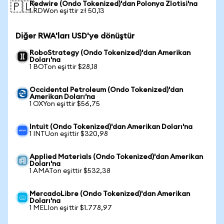
Redwire (Ondo Tokenized)'dan Polonya Zlotisi'na
🇵🇱
1 RDWon eşittir zł 50,13
Diğer RWA'ları USD'ye dönüştür
RoboStrategy (Ondo Tokenized)'dan Amerikan
Doları'na
1 BOTon eşittir $28,18
Occidental Petroleum (Ondo Tokenized)'dan
Amerikan Doları'na
1 OXYon eşittir $56,75
Intuit (Ondo Tokenized)'dan Amerikan Doları'na
1 INTUon eşittir $320,98
Applied Materials (Ondo Tokenized)'dan Amerikan
Doları'na
1 AMATon eşittir $532,38
MercadoLibre (Ondo Tokenized)'dan Amerikan
Doları'na
1 MELIon eşittir $1.778,97