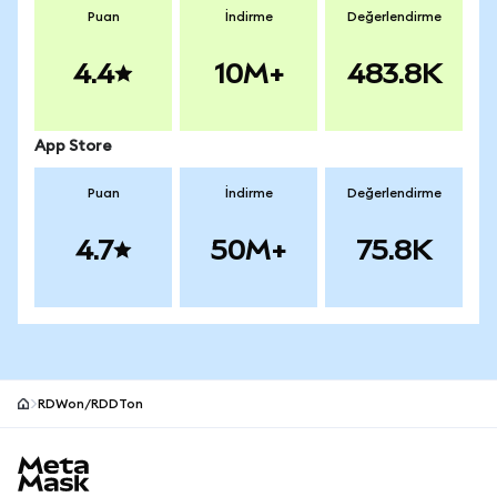
Puan
İndirme
Değerlendirme
4.4
10M+
483.8K
App Store
Puan
İndirme
Değerlendirme
4.7
50M+
75.8K
RDWon/RDDTon
MetaMask site alt bilgisi