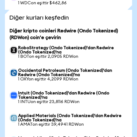
1 WDCon eşittir $462,86
Diğer kurları keşfedin
Diğer kripto coinleri Redwire (Ondo Tokenized)
(RDWon) coin'e çevirin
RoboStrategy (Ondo Tokenized)'dan Redwire
(Ondo Tokenized)'na
1 BOTon eşittir 2,0905 RDWon
Occidental Petroleum (Ondo Tokenized)'dan
Redwire (Ondo Tokenized)'na
1 OXYon eşittir 4,2099 RDWon
Intuit (Ondo Tokenized)'dan Redwire (Ondo
Tokenized)'na
1 INTUon eşittir 23,8116 RDWon
Applied Materials (Ondo Tokenized)'dan Redwire
(Ondo Tokenized)'na
1 AMATon eşittir 39,4941 RDWon