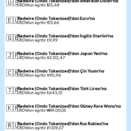
Redwire (Ondo Tokenized)'dan Amerikan Doları'na
🇺🇸
1 RDWon eşittir $13,48
Redwire (Ondo Tokenized)'dan Euro'na
🇪🇺
1 RDWon eşittir €11,66
Redwire (Ondo Tokenized)'dan İngiliz Sterlini'na
🇬🇧
1 RDWon eşittir £9,99
Redwire (Ondo Tokenized)'dan Japon Yeni'na
🇯🇵
1 RDWon eşittir ¥2.122,47
Redwire (Ondo Tokenized)'dan Çin Yuanı'na
🇨🇳
1 RDWon eşittir ¥90,96
Redwire (Ondo Tokenized)'dan Türk Lirası'na
🇹🇷
1 RDWon eşittir ₺643,01
Redwire (Ondo Tokenized)'dan Güney Kore Wonu'na
🇰🇷
1 RDWon eşittir ₩19.001,15
Redwire (Ondo Tokenized)'dan Rus Rublesi'na
🇷🇺
1 RDWon eşittir ₽1.109,07