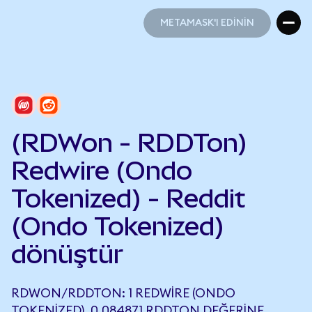
METAMASK'I EDİNİN
METAMASK'I EDİNİN
(RDWon - RDDTon)
Redwire (Ondo
Tokenized) - Reddit
(Ondo Tokenized)
dönüştür
RDWON/RDDTON: 1 REDWIRE (ONDO
TOKENIZED), 0,084871 RDDTON DEĞERINE