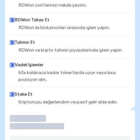
RDWon coin'lerinizi nakde çevirin.
RDWon Takas Et
RDWon ile blokzincirleri arasında işlem yapın.
Tahmin Et
RDWon ve kripto tahmin piyasalarında işlem yapın.
Vadeli İşlemler
50x kaldıraca kadar token'larda uzun veya kısa
pozisyon alın.
Stake Et
Kriptonuzu değerlendirin ve pasif gelir elde edin.
İşlem Yap