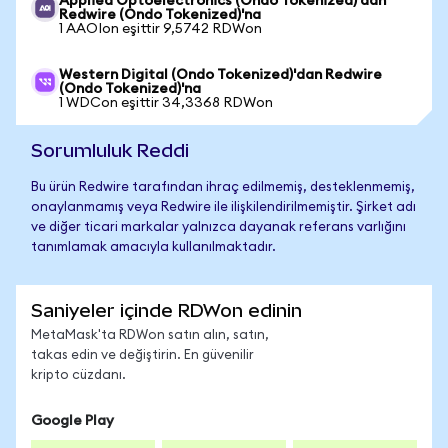
Applied Optoelectronics (Ondo Tokenized)'dan
Redwire (Ondo Tokenized)'na
1 AAOIon eşittir 9,5742 RDWon
Western Digital (Ondo Tokenized)'dan Redwire
(Ondo Tokenized)'na
1 WDCon eşittir 34,3368 RDWon
Sorumluluk Reddi
Bu ürün Redwire tarafından ihraç edilmemiş, desteklenmemiş,
onaylanmamış veya Redwire ile ilişkilendirilmemiştir. Şirket adı
ve diğer ticari markalar yalnızca dayanak referans varlığını
tanımlamak amacıyla kullanılmaktadır.
Saniyeler içinde RDWon edinin
MetaMask'ta RDWon satın alın, satın,
takas edin ve değiştirin. En güvenilir
kripto cüzdanı.
Google Play