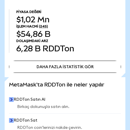
PIYASA DEĞERI
$1,02 Mn
İŞLEM HACMI
(24S)
$54,86 B
DOLAŞIMDAKI ARZ
6,28 B
RDDTon
DAHA FAZLA İSTATİSTİK GÖR
DAHA FAZLA İSTATİSTİK GÖR
MetaMask'ta RDDTon ile neler yapılır
RDDTon Satın Al
Birkaç dokunuşla satın alın.
RDDTon Sat
RDDTon coin'lerinizi nakde çevirin.