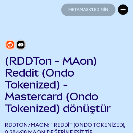
METAMASK'I EDİNİN
METAMASK'I EDİNİN
(RDDTon - MAon)
Reddit (Ondo
Tokenized) -
Mastercard (Ondo
Tokenized) dönüştür
RDDTON/MAON: 1 REDDIT (ONDO TOKENIZED),
0,284618 MAON DEĞERINE EŞITTIR