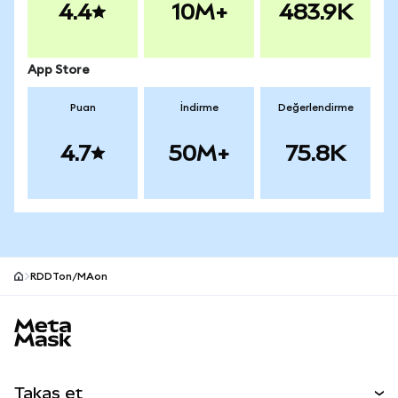
4.4
10M+
483.9K
App Store
Puan
İndirme
Değerlendirme
4.7
50M+
75.8K
RDDTon/MAon
MetaMask site alt bilgisi
Takas et