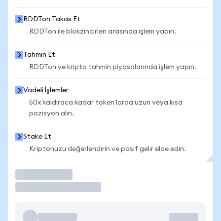
RDDTon Takas Et
RDDTon ile blokzincirleri arasında işlem yapın.
Tahmin Et
RDDTon ve kripto tahmin piyasalarında işlem yapın.
Vadeli İşlemler
50x kaldıraca kadar token'larda uzun veya kısa
pozisyon alın.
Stake Et
Kriptonuzu değerlendirin ve pasif gelir elde edin.
İşlem Yap