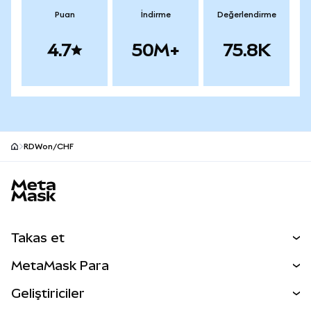
Puan
İndirme
Değerlendirme
4.7
50M+
75.8K
RDWon/CHF
MetaMask site alt bilgisi
Takas et
Takas İşlemleri
MetaMask Para
Tahmin Et
YENİ
Kripto Al
Geliştiriciler
Perps
YENİ
MetaMask Kart
Dökümantasyon