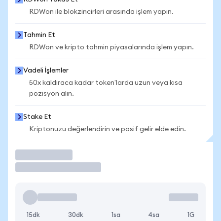
RDWon ile blokzincirleri arasında işlem yapın.
Tahmin Et
RDWon ve kripto tahmin piyasalarında işlem yapın.
Vadeli İşlemler
50x kaldıraca kadar token'larda uzun veya kısa
pozisyon alın.
Stake Et
Kriptonuzu değerlendirin ve pasif gelir elde edin.
İşlem Yap
15dk
30dk
1sa
4sa
1G