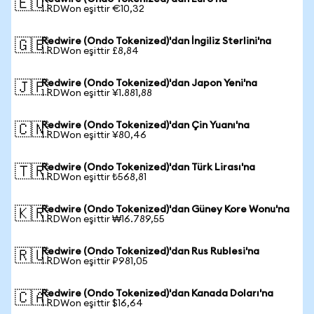
🇪🇺
1 RDWon eşittir €10,32
Redwire (Ondo Tokenized)'dan İngiliz Sterlini'na
🇬🇧
1 RDWon eşittir £8,84
Redwire (Ondo Tokenized)'dan Japon Yeni'na
🇯🇵
1 RDWon eşittir ¥1.881,88
Redwire (Ondo Tokenized)'dan Çin Yuanı'na
🇨🇳
1 RDWon eşittir ¥80,46
Redwire (Ondo Tokenized)'dan Türk Lirası'na
🇹🇷
1 RDWon eşittir ₺568,81
Redwire (Ondo Tokenized)'dan Güney Kore Wonu'na
🇰🇷
1 RDWon eşittir ₩16.789,55
Redwire (Ondo Tokenized)'dan Rus Rublesi'na
🇷🇺
1 RDWon eşittir ₽981,05
Redwire (Ondo Tokenized)'dan Kanada Doları'na
🇨🇦
1 RDWon eşittir $16,64