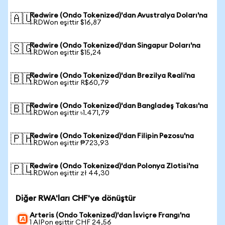
Redwire (Ondo Tokenized)'dan Avustralya Doları'na
🇦🇺
1 RDWon eşittir $16,87
Redwire (Ondo Tokenized)'dan Singapur Doları'na
🇸🇬
1 RDWon eşittir $15,24
Redwire (Ondo Tokenized)'dan Brezilya Reali'na
🇧🇷
1 RDWon eşittir R$60,79
Redwire (Ondo Tokenized)'dan Bangladeş Takası'na
🇧🇩
1 RDWon eşittir ৳1.471,79
Redwire (Ondo Tokenized)'dan Filipin Pezosu'na
🇵🇭
1 RDWon eşittir ₱723,93
Redwire (Ondo Tokenized)'dan Polonya Zlotisi'na
🇵🇱
1 RDWon eşittir zł 44,30
Diğer RWA'ları CHF'ye dönüştür
Arteris (Ondo Tokenized)'dan İsviçre Frangı'na
1 AIPon eşittir CHF 24,56