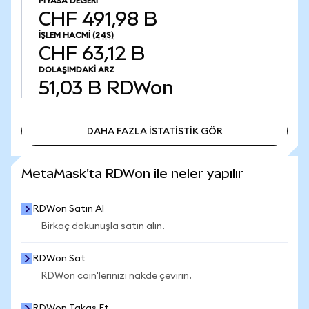
PIYASA DEĞERI
CHF 491,98 B
İŞLEM HACMI
(24S)
CHF 63,12 B
DOLAŞIMDAKI ARZ
51,03 B
RDWon
DAHA FAZLA İSTATİSTİK GÖR
DAHA FAZLA İSTATİSTİK GÖR
MetaMask'ta RDWon ile neler yapılır
RDWon Satın Al
Birkaç dokunuşla satın alın.
RDWon Sat
RDWon coin'lerinizi nakde çevirin.
RDWon Takas Et