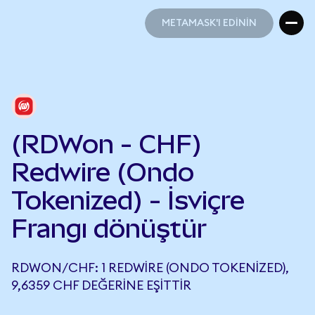
METAMASK'I EDİNİN
METAMASK'I EDİNİN
(RDWon - CHF)
Redwire (Ondo
Tokenized) - İsviçre
Frangı dönüştür
RDWON/CHF: 1 REDWIRE (ONDO TOKENIZED),
9,6359 CHF DEĞERINE EŞITTIR