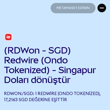
METAMASK'I EDİNİN
METAMASK'I EDİNİN
(RDWon - SGD)
Redwire (Ondo
Tokenized) - Singapur
Doları dönüştür
RDWON/SGD: 1 REDWIRE (ONDO TOKENIZED),
17,2163 SGD DEĞERINE EŞITTIR