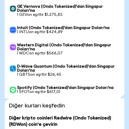
GE Vernova (Ondo Tokenized)'dan Singapur
Doları'na
1 GEVon eşittir $1.275,83
Intuit (Ondo Tokenized)'dan Singapur Doları'na
1 INTUon eşittir $424,89
Western Digital (Ondo Tokenized)'dan Singapur
Doları'na
1 WDCon eşittir $566,07
D-Wave Quantum (Ondo Tokenized)'dan Singapur
Doları'na
1 QBTSon eşittir $26,45
Spotify (Ondo Tokenized)'dan Singapur Doları'na
1 SPOTon eşittir $617,01
Diğer kurları keşfedin
Diğer kripto coinleri Redwire (Ondo Tokenized)
(RDWon) coin'e çevirin