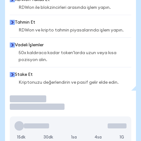
RDWon ile blokzincirleri arasında işlem yapın.
Tahmin Et
RDWon ve kripto tahmin piyasalarında işlem yapın.
Vadeli İşlemler
50x kaldıraca kadar token'larda uzun veya kısa
pozisyon alın.
Stake Et
Kriptonuzu değerlendirin ve pasif gelir elde edin.
İşlem Yap
15dk
30dk
1sa
4sa
1G