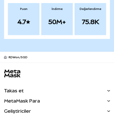
Puan
İndirme
Değerlendirme
4.7
50M+
75.8K
RDWon/SGD
MetaMask site alt bilgisi
Takas et
Takas İşlemleri
MetaMask Para
Tahmin Et
YENİ
Kripto Al
Geliştiriciler