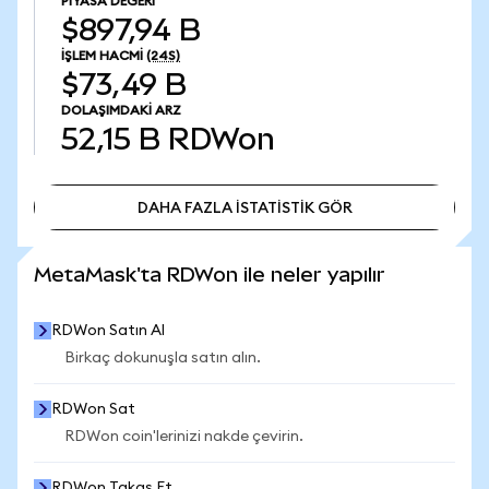
PIYASA DEĞERI
$897,94 B
İŞLEM HACMI
(24S)
$73,49 B
DOLAŞIMDAKI ARZ
52,15 B
RDWon
DAHA FAZLA İSTATİSTİK GÖR
DAHA FAZLA İSTATİSTİK GÖR
MetaMask'ta RDWon ile neler yapılır
RDWon Satın Al
Birkaç dokunuşla satın alın.
RDWon Sat
RDWon coin'lerinizi nakde çevirin.
RDWon Takas Et