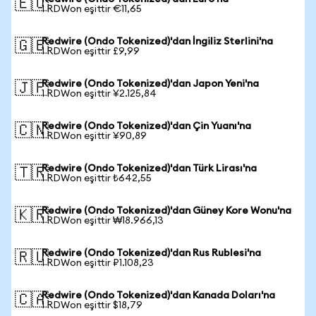
🇪🇺
1 RDWon eşittir €11,65
Redwire (Ondo Tokenized)'dan İngiliz Sterlini'na
🇬🇧
1 RDWon eşittir £9,99
Redwire (Ondo Tokenized)'dan Japon Yeni'na
🇯🇵
1 RDWon eşittir ¥2.125,84
Redwire (Ondo Tokenized)'dan Çin Yuanı'na
🇨🇳
1 RDWon eşittir ¥90,89
Redwire (Ondo Tokenized)'dan Türk Lirası'na
🇹🇷
1 RDWon eşittir ₺642,55
Redwire (Ondo Tokenized)'dan Güney Kore Wonu'na
🇰🇷
1 RDWon eşittir ₩18.966,13
Redwire (Ondo Tokenized)'dan Rus Rublesi'na
🇷🇺
1 RDWon eşittir ₽1.108,23
Redwire (Ondo Tokenized)'dan Kanada Doları'na
🇨🇦
1 RDWon eşittir $18,79