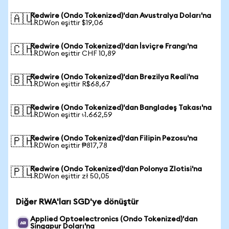
Redwire (Ondo Tokenized)'dan Avustralya Doları'na
🇦🇺
1 RDWon eşittir $19,06
Redwire (Ondo Tokenized)'dan İsviçre Frangı'na
🇨🇭
1 RDWon eşittir CHF 10,89
Redwire (Ondo Tokenized)'dan Brezilya Reali'na
🇧🇷
1 RDWon eşittir R$68,67
Redwire (Ondo Tokenized)'dan Bangladeş Takası'na
🇧🇩
1 RDWon eşittir ৳1.662,59
Redwire (Ondo Tokenized)'dan Filipin Pezosu'na
🇵🇭
1 RDWon eşittir ₱817,78
Redwire (Ondo Tokenized)'dan Polonya Zlotisi'na
🇵🇱
1 RDWon eşittir zł 50,05
Diğer RWA'ları SGD'ye dönüştür
Applied Optoelectronics (Ondo Tokenized)'dan
Singapur Doları'na