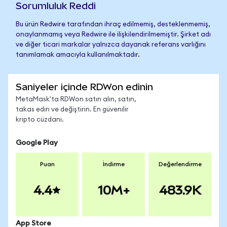
Sorumluluk Reddi
Bu ürün Redwire tarafından ihraç edilmemiş, desteklenmemiş,
onaylanmamış veya Redwire ile ilişkilendirilmemiştir. Şirket adı
ve diğer ticari markalar yalnızca dayanak referans varlığını
tanımlamak amacıyla kullanılmaktadır.
Saniyeler içinde RDWon edinin
MetaMask'ta RDWon satın alın, satın,
takas edin ve değiştirin. En güvenilir
kripto cüzdanı.
Google Play
Puan
İndirme
Değerlendirme
4.4
10M+
483.9K
App Store