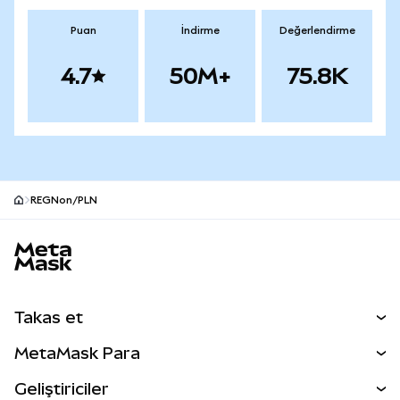
Puan
İndirme
Değerlendirme
4.7
50M+
75.8K
REGNon/PLN
MetaMask site alt bilgisi
Takas et
Takas İşlemleri
MetaMask Para
Tahmin Et
YENİ
Kripto Al
Geliştiriciler