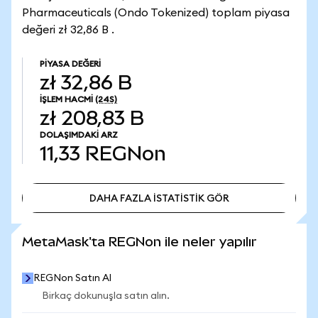
Pharmaceuticals (Ondo Tokenized) toplam piyasa
değeri zł 32,86 B .
PIYASA DEĞERI
zł 32,86 B
İŞLEM HACMI
(24S)
zł 208,83 B
DOLAŞIMDAKI ARZ
11,33
REGNon
DAHA FAZLA İSTATİSTİK GÖR
DAHA FAZLA İSTATİSTİK GÖR
MetaMask'ta REGNon ile neler yapılır
REGNon Satın Al
Birkaç dokunuşla satın alın.