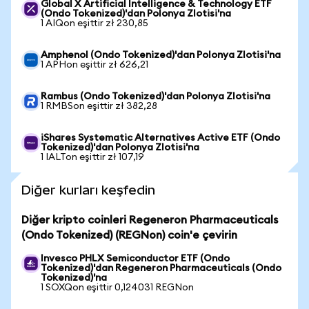
Global X Artificial Intelligence & Technology ETF
(Ondo Tokenized)'dan Polonya Zlotisi'na
1 AIQon eşittir zł 230,85
Amphenol (Ondo Tokenized)'dan Polonya Zlotisi'na
1 APHon eşittir zł 626,21
Rambus (Ondo Tokenized)'dan Polonya Zlotisi'na
1 RMBSon eşittir zł 382,28
iShares Systematic Alternatives Active ETF (Ondo
Tokenized)'dan Polonya Zlotisi'na
1 IALTon eşittir zł 107,19
Diğer kurları keşfedin
Diğer kripto coinleri Regeneron Pharmaceuticals
(Ondo Tokenized) (REGNon) coin'e çevirin
Invesco PHLX Semiconductor ETF (Ondo
Tokenized)'dan Regeneron Pharmaceuticals (Ondo
Tokenized)'na
1 SOXQon eşittir 0,124031 REGNon