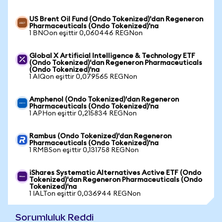
US Brent Oil Fund (Ondo Tokenized)'dan Regeneron
Pharmaceuticals (Ondo Tokenized)'na
1 BNOon eşittir 0,060446 REGNon
Global X Artificial Intelligence & Technology ETF
(Ondo Tokenized)'dan Regeneron Pharmaceuticals
(Ondo Tokenized)'na
1 AIQon eşittir 0,079565 REGNon
Amphenol (Ondo Tokenized)'dan Regeneron
Pharmaceuticals (Ondo Tokenized)'na
1 APHon eşittir 0,215834 REGNon
Rambus (Ondo Tokenized)'dan Regeneron
Pharmaceuticals (Ondo Tokenized)'na
1 RMBSon eşittir 0,131758 REGNon
iShares Systematic Alternatives Active ETF (Ondo
Tokenized)'dan Regeneron Pharmaceuticals (Ondo
Tokenized)'na
1 IALTon eşittir 0,036944 REGNon
Sorumluluk Reddi