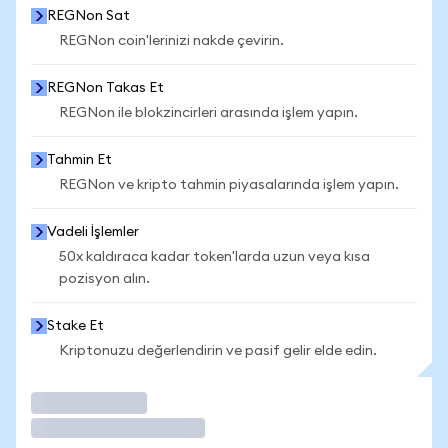
REGNon Sat
REGNon coin'lerinizi nakde çevirin.
REGNon Takas Et
REGNon ile blokzincirleri arasında işlem yapın.
Tahmin Et
REGNon ve kripto tahmin piyasalarında işlem yapın.
Vadeli İşlemler
50x kaldıraca kadar token'larda uzun veya kısa
pozisyon alın.
Stake Et
Kriptonuzu değerlendirin ve pasif gelir elde edin.
İşlem Yap