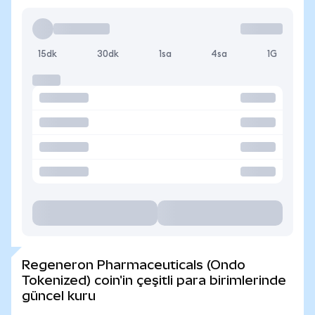
15dk
30dk
1sa
4sa
1G
Regeneron Pharmaceuticals (Ondo
Tokenized) coin'in çeşitli para birimlerinde
güncel kuru