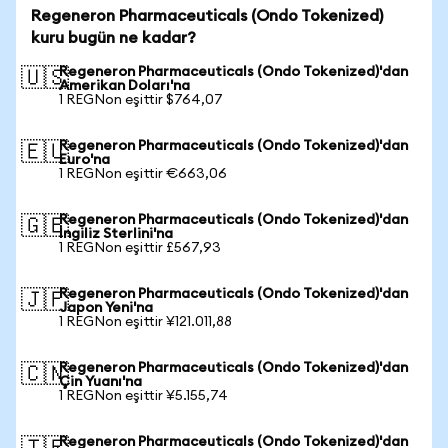
Regeneron Pharmaceuticals (Ondo Tokenized)
kuru bugün ne kadar?
Regeneron Pharmaceuticals (Ondo Tokenized)'dan
🇺🇸
Amerikan Doları'na
1 REGNon eşittir $764,07
Regeneron Pharmaceuticals (Ondo Tokenized)'dan
🇪🇺
Euro'na
1 REGNon eşittir €663,06
Regeneron Pharmaceuticals (Ondo Tokenized)'dan
🇬🇧
İngiliz Sterlini'na
1 REGNon eşittir £567,93
Regeneron Pharmaceuticals (Ondo Tokenized)'dan
🇯🇵
Japon Yeni'na
1 REGNon eşittir ¥121.011,88
Regeneron Pharmaceuticals (Ondo Tokenized)'dan
🇨🇳
Çin Yuanı'na
1 REGNon eşittir ¥5.155,74
Regeneron Pharmaceuticals (Ondo Tokenized)'dan