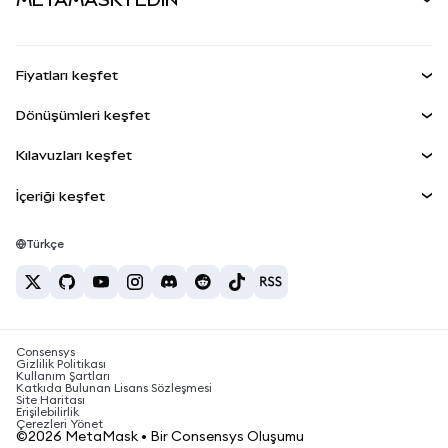
RWA'lar
mUSD
YENİ
Kontrol Paneli
İşlem Kalkanı
Kazan
Smart Accounts Kit
Agent Wallet
YENİ
Fiyatları keşfet
Gömülü Cüzdanlar
Snap'ler
Bitcoin Fiyatı
Dönüşümleri keşfet
MetaMask Connect
Ethereum Fiyatı
Ödüller
YENİ
BTC'den USD'ye
Solana Fiyatı
Kılavuzları keşfet
Snap'ler
Güvenlik
ETH'den USD'ye
BTC Satın Al
Shiba Inu Fiyatı
USDT'den INR'ye
İçeriği keşfet
Web3 Servisleri
Destek
ETH Satın Al
Pepe Fiyatı
Bitcoin cüzdanı
BTC'den USDT'ye
SOL Satın Al
Kariyer
Tether Fiyatı
Solana cüzdanı
Türkçe
BTC'den INR'ye
PEPE Satın Al
İletişim
USDC Fiyatı
En iyi kripto kartları
ETH'den USDT'ye
USDT Satın Al
Chainlink Fiyatı
En iyi mobil kripto cüzdanlar
USDT'den PHP'ye
USDC Satın Al
Polymarket nedir?
BTC'den EUR'ya
Consensys
SHIB Satın Al
Kripto vergi haberleri
Gizlilik Politikası
Kullanım Şartları
BNB Satın Al
Katkıda Bulunan Lisans Sözleşmesi
Kripto para nasıl satın alınır?
Site Haritası
Erişilebilirlik
Bitcoin nasıl satılır?
Çerezleri Yönet
©2026 MetaMask • Bir Consensys Oluşumu