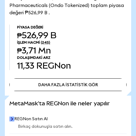
Pharmaceuticals (Ondo Tokenized) toplam piyasa
değeri ₱526,99 B .
PIYASA DEĞERI
₱526,99 B
İŞLEM HACMI
(24S)
₱3,71 Mn
DOLAŞIMDAKI ARZ
11,33
REGNon
DAHA FAZLA İSTATİSTİK GÖR
DAHA FAZLA İSTATİSTİK GÖR
MetaMask'ta REGNon ile neler yapılır
REGNon Satın Al
Birkaç dokunuşla satın alın.