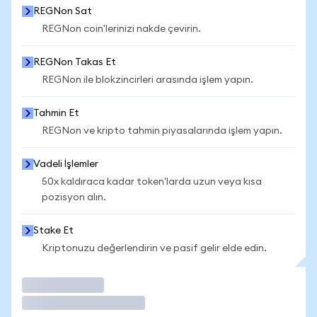
REGNon Sat
REGNon coin'lerinizi nakde çevirin.
REGNon Takas Et
REGNon ile blokzincirleri arasında işlem yapın.
Tahmin Et
REGNon ve kripto tahmin piyasalarında işlem yapın.
Vadeli İşlemler
50x kaldıraca kadar token'larda uzun veya kısa
pozisyon alın.
Stake Et
Kriptonuzu değerlendirin ve pasif gelir elde edin.
İşlem Yap