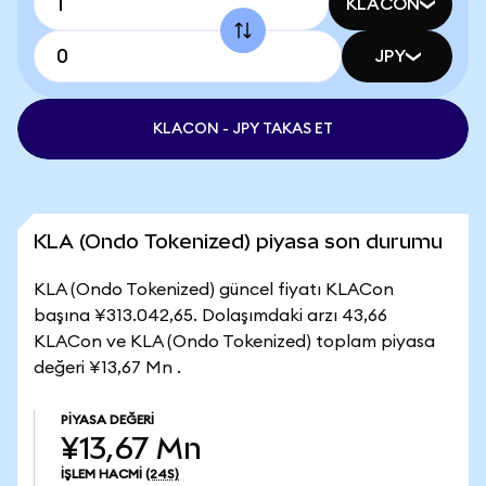
KLACON
JPY
KLACON - JPY TAKAS ET
KLA (Ondo Tokenized) piyasa son durumu
KLA (Ondo Tokenized) güncel fiyatı KLACon
başına ¥313.042,65. Dolaşımdaki arzı 43,66
KLACon ve KLA (Ondo Tokenized) toplam piyasa
değeri ¥13,67 Mn .
PIYASA DEĞERI
¥13,67 Mn
İŞLEM HACMI
(24S)