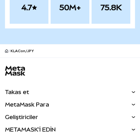
4.7
50M+
75.8K
KLACon/JPY
MetaMask site alt bilgisi
Takas et
Takas İşlemleri
MetaMask Para
Tahmin Et
YENİ
Kripto Al
Geliştiriciler
Perps
YENİ
MetaMask Kart
Dökümantasyon
METAMASK'İ EDİN
RWA'lar
mUSD
YENİ
Kontrol Paneli
İşlem Kalkanı