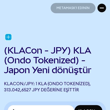
METAMASK'I EDİNİN
METAMASK'I EDİNİN
(KLACon - JPY) KLA
(Ondo Tokenized) -
Japon Yeni dönüştür
KLACON/JPY: 1 KLA (ONDO TOKENIZED),
313.042,6527 JPY DEĞERINE EŞITTIR