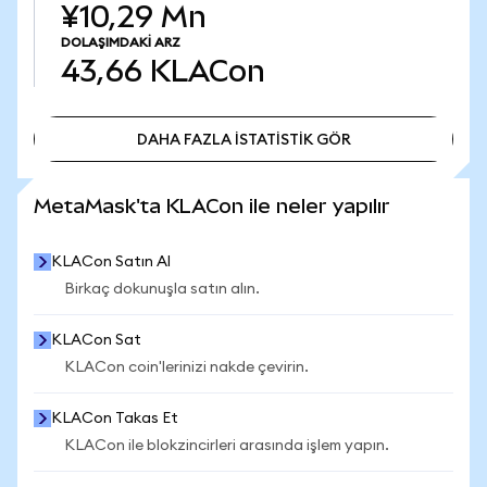
¥10,29 Mn
DOLAŞIMDAKI ARZ
43,66
KLACon
DAHA FAZLA İSTATİSTİK GÖR
DAHA FAZLA İSTATİSTİK GÖR
MetaMask'ta KLACon ile neler yapılır
KLACon Satın Al
Birkaç dokunuşla satın alın.
KLACon Sat
KLACon coin'lerinizi nakde çevirin.
KLACon Takas Et
KLACon ile blokzincirleri arasında işlem yapın.