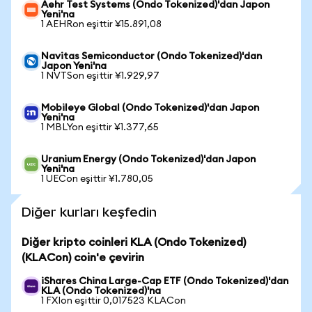
Aehr Test Systems (Ondo Tokenized)'dan Japon
Yeni'na
1 AEHRon eşittir ¥15.891,08
Navitas Semiconductor (Ondo Tokenized)'dan
Japon Yeni'na
1 NVTSon eşittir ¥1.929,97
Mobileye Global (Ondo Tokenized)'dan Japon
Yeni'na
1 MBLYon eşittir ¥1.377,65
Uranium Energy (Ondo Tokenized)'dan Japon
Yeni'na
1 UECon eşittir ¥1.780,05
Diğer kurları keşfedin
Diğer kripto coinleri KLA (Ondo Tokenized)
(KLACon) coin'e çevirin
iShares China Large-Cap ETF (Ondo Tokenized)'dan
KLA (Ondo Tokenized)'na
1 FXIon eşittir 0,017523 KLACon