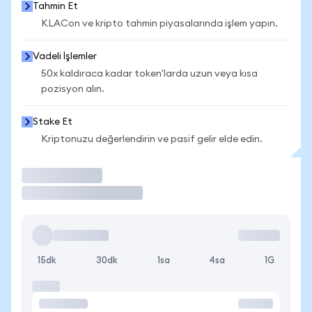
Tahmin Et
KLACon ve kripto tahmin piyasalarında işlem yapın.
Vadeli İşlemler
50x kaldıraca kadar token'larda uzun veya kısa
pozisyon alın.
Stake Et
Kriptonuzu değerlendirin ve pasif gelir elde edin.
İşlem Yap
15dk
30dk
1sa
4sa
1G