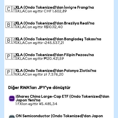
KLA (Ondo Tokenized)'dan İsviçre Frangı'na
🇨🇭
1 KLACon eşittir CHF 1.602,89
KLA (Ondo Tokenized)'dan Brezilya Reali'na
🇧🇷
1 KLACon eşittir R$10.112,40
KLA (Ondo Tokenized)'dan Bangladeş Takası'na
🇧🇩
1 KLACon eşittir ৳245.537,21
KLA (Ondo Tokenized)'dan Filipin Pezosu'na
🇵🇭
1 KLACon eşittir ₱120.421,59
KLA (Ondo Tokenized)'dan Polonya Zlotisi'na
🇵🇱
1 KLACon eşittir zł 7.376,20
Diğer RWA'ları JPY'ye dönüştür
iShares China Large-Cap ETF (Ondo Tokenized)'dan
Japon Yeni'na
1 FXIon eşittir ¥5.485,34
ON Semiconductor (Ondo Tokenized)'dan Japon