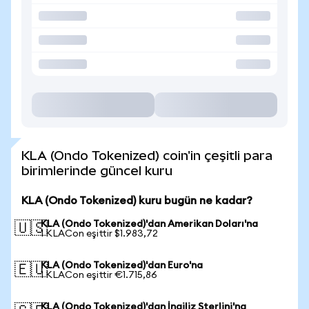
KLA (Ondo Tokenized) coin'in çeşitli para
birimlerinde güncel kuru
KLA (Ondo Tokenized) kuru bugün ne kadar?
KLA (Ondo Tokenized)'dan Amerikan Doları'na
🇺🇸
1 KLACon eşittir $1.983,72
KLA (Ondo Tokenized)'dan Euro'na
🇪🇺
1 KLACon eşittir €1.715,86
KLA (Ondo Tokenized)'dan İngiliz Sterlini'na