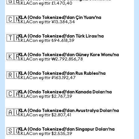
🇬🇧
1 KLACon eşittir £1.470,40
KLA (Ondo Tokenized)'dan Çin Yuanı'na
🇨🇳
1 KLACon eşittir ¥13.384,34
KLA (Ondo Tokenized)'dan Türk Lirası'na
🇹🇷
1 KLACon eşittir ₺94.618,39
KLA (Ondo Tokenized)'dan Güney Kore Wonu'na
🇰🇷
1 KLACon eşittir ₩2.792.856,78
KLA (Ondo Tokenized)'dan Rus Rublesi'na
🇷🇺
1 KLACon eşittir ₽163.192,47
KLA (Ondo Tokenized)'dan Kanada Doları'na
🇨🇦
1 KLACon eşittir $2.767,39
KLA (Ondo Tokenized)'dan Avustralya Doları'na
🇦🇺
1 KLACon eşittir $2.807,41
KLA (Ondo Tokenized)'dan Singapur Doları'na
🇸🇬
1 KLACon eşittir $2.535,39