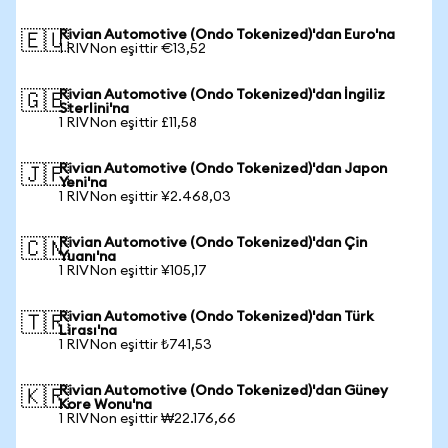
Rivian Automotive (Ondo Tokenized)'dan Euro'na
🇪🇺
1 RIVNon eşittir €13,52
Rivian Automotive (Ondo Tokenized)'dan İngiliz
🇬🇧
Sterlini'na
1 RIVNon eşittir £11,58
Rivian Automotive (Ondo Tokenized)'dan Japon
🇯🇵
Yeni'na
1 RIVNon eşittir ¥2.468,03
Rivian Automotive (Ondo Tokenized)'dan Çin
🇨🇳
Yuanı'na
1 RIVNon eşittir ¥105,17
Rivian Automotive (Ondo Tokenized)'dan Türk
🇹🇷
Lirası'na
1 RIVNon eşittir ₺741,53
Rivian Automotive (Ondo Tokenized)'dan Güney
🇰🇷
Kore Wonu'na
1 RIVNon eşittir ₩22.176,66