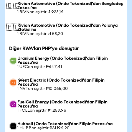
Rivian Automotive (Ondo Tokenized)'dan Bangladeş
🇧🇩
Takası'na
1 RIVNon eşittir ৳1.928,16
Rivian Automotive (Ondo Tokenized)'dan Polonya
🇵🇱
Zlotisi'na
1 RIVNon eşittir zł 58,20
Diğer RWA'ları PHP'ye dönüştür
Uranium Energy (Ondo Tokenized)'dan Filipin
Pezosu'na
1 UECon eşittir ₱647,41
nVent Electric (Ondo Tokenized)'dan Filipin
Pezosu'na
1 NVTon eşittir ₱10.065,00
FuelCell Energy (Ondo Tokenized)'dan Filipin
Pezosu'na
1 FCELon eşittir ₱1.258,96
Hubbell (Ondo Tokenized)'dan Filipin Pezosu'na
1 HUBBon eşittir ₱31.196,20