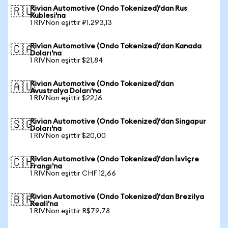
Rivian Automotive (Ondo Tokenized)'dan Rus
🇷🇺
Rublesi'na
1 RIVNon eşittir ₽1.293,13
Rivian Automotive (Ondo Tokenized)'dan Kanada
🇨🇦
Doları'na
1 RIVNon eşittir $21,84
Rivian Automotive (Ondo Tokenized)'dan
🇦🇺
Avustralya Doları'na
1 RIVNon eşittir $22,16
Rivian Automotive (Ondo Tokenized)'dan Singapur
🇸🇬
Doları'na
1 RIVNon eşittir $20,00
Rivian Automotive (Ondo Tokenized)'dan İsviçre
🇨🇭
Frangı'na
1 RIVNon eşittir CHF 12,66
Rivian Automotive (Ondo Tokenized)'dan Brezilya
🇧🇷
Reali'na
1 RIVNon eşittir R$79,78