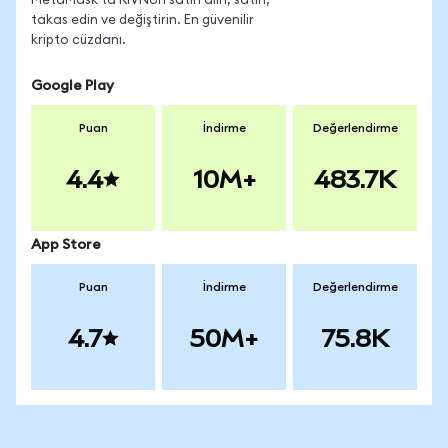
MetaMask'ta RIVNon satın alın, satın,
takas edin ve değiştirin. En güvenilir
kripto cüzdanı.
Google Play
Puan
İndirme
Değerlendirme
4.4
10M+
483.7K
App Store
Puan
İndirme
Değerlendirme
4.7
50M+
75.8K