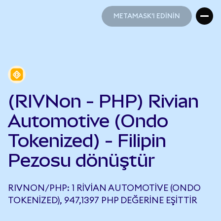
METAMASK'I EDİNİN
METAMASK'I EDİNİN
(RIVNon - PHP) Rivian
Automotive (Ondo
Tokenized) - Filipin
Pezosu dönüştür
RIVNON/PHP: 1 RIVIAN AUTOMOTIVE (ONDO
TOKENIZED), 947,1397 PHP DEĞERINE EŞITTIR