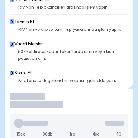
RIVNon ile blokzincirleri arasında işlem yapın.
Tahmin Et
RIVNon ve kripto tahmin piyasalarında işlem yapın.
Vadeli İşlemler
50x kaldıraca kadar token'larda uzun veya kısa
pozisyon alın.
Stake Et
Kriptonuzu değerlendirin ve pasif gelir elde edin.
İşlem Yap
15dk
30dk
1sa
4sa
1G