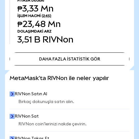
PIYASA DEĞERI
₱3,33 Mn
İŞLEM HACMI
(24S)
₱23,48 Mn
DOLAŞIMDAKI ARZ
3,51 B
RIVNon
DAHA FAZLA İSTATİSTİK GÖR
DAHA FAZLA İSTATİSTİK GÖR
MetaMask'ta RIVNon ile neler yapılır
RIVNon Satın Al
Birkaç dokunuşla satın alın.
RIVNon Sat
RIVNon coin'lerinizi nakde çevirin.
RIVNon Takas Et