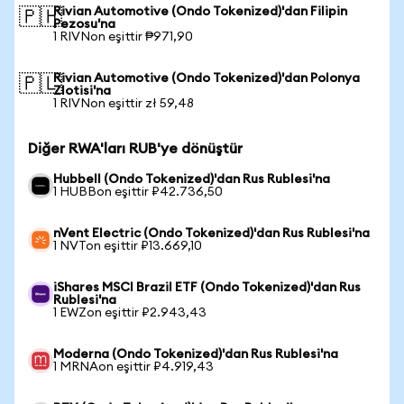
Rivian Automotive (Ondo Tokenized)'dan Filipin
🇵🇭
Pezosu'na
1 RIVNon eşittir ₱971,90
Rivian Automotive (Ondo Tokenized)'dan Polonya
🇵🇱
Zlotisi'na
1 RIVNon eşittir zł 59,48
Diğer RWA'ları RUB'ye dönüştür
Hubbell (Ondo Tokenized)'dan Rus Rublesi'na
1 HUBBon eşittir ₽42.736,50
nVent Electric (Ondo Tokenized)'dan Rus Rublesi'na
1 NVTon eşittir ₽13.669,10
iShares MSCI Brazil ETF (Ondo Tokenized)'dan Rus
Rublesi'na
1 EWZon eşittir ₽2.943,43
Moderna (Ondo Tokenized)'dan Rus Rublesi'na
1 MRNAon eşittir ₽4.919,43