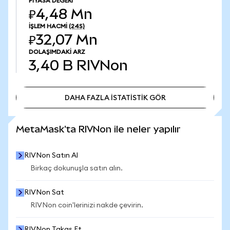
PIYASA DEĞERI
₽4,48 Mn
İŞLEM HACMI
(24S)
₽32,07 Mn
DOLAŞIMDAKI ARZ
3,40 B
RIVNon
DAHA FAZLA İSTATİSTİK GÖR
DAHA FAZLA İSTATİSTİK GÖR
MetaMask'ta RIVNon ile neler yapılır
RIVNon Satın Al
Birkaç dokunuşla satın alın.
RIVNon Sat
RIVNon coin'lerinizi nakde çevirin.
RIVNon Takas Et