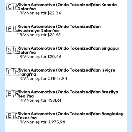
Rivian Automotive (Ondo Tokenized)'dan Kanada
🇨🇦
Doları'na
1 RIVNon eşittir $22,34
Rivian Automotive (Ondo Tokenized)'dan
🇦🇺
Avustralya Doları'na
1 RIVNon eşittir $22,65
Rivian Automotive (Ondo Tokenized)'dan Singapur
🇸🇬
Doları'na
1 RIVNon eşittir $20,46
Rivian Automotive (Ondo Tokenized)'dan İsviçre
🇨🇭
Frangı'na
1 RIVNon eşittir CHF 12,94
Rivian Automotive (Ondo Tokenized)'dan Brezilya
🇧🇷
Reali'na
1 RIVNon eşittir R$81,61
Rivian Automotive (Ondo Tokenized)'dan Bangladeş
🇧🇩
Takası'na
1 RIVNon eşittir ৳1.975,98