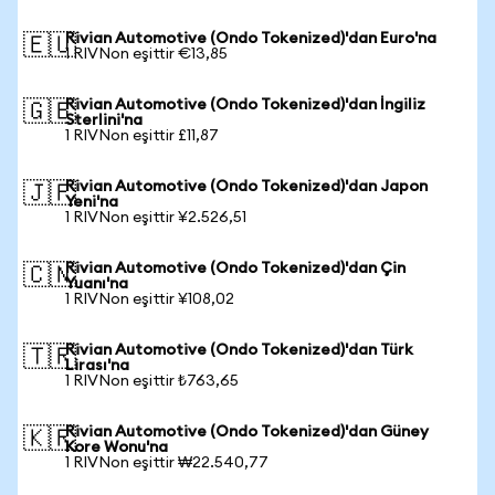
Rivian Automotive (Ondo Tokenized)'dan Euro'na
🇪🇺
1 RIVNon eşittir €13,85
Rivian Automotive (Ondo Tokenized)'dan İngiliz
🇬🇧
Sterlini'na
1 RIVNon eşittir £11,87
Rivian Automotive (Ondo Tokenized)'dan Japon
🇯🇵
Yeni'na
1 RIVNon eşittir ¥2.526,51
Rivian Automotive (Ondo Tokenized)'dan Çin
🇨🇳
Yuanı'na
1 RIVNon eşittir ¥108,02
Rivian Automotive (Ondo Tokenized)'dan Türk
🇹🇷
Lirası'na
1 RIVNon eşittir ₺763,65
Rivian Automotive (Ondo Tokenized)'dan Güney
🇰🇷
Kore Wonu'na
1 RIVNon eşittir ₩22.540,77