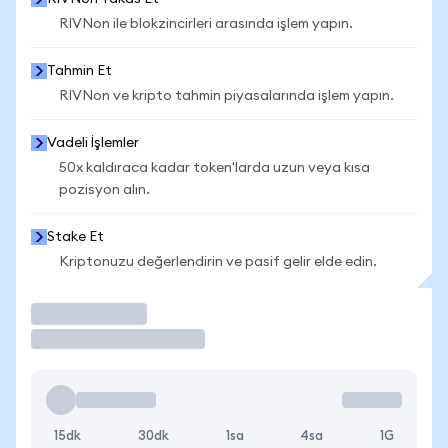
RIVNon ile blokzincirleri arasında işlem yapın.
Tahmin Et
RIVNon ve kripto tahmin piyasalarında işlem yapın.
Vadeli İşlemler
50x kaldıraca kadar token'larda uzun veya kısa
pozisyon alın.
Stake Et
Kriptonuzu değerlendirin ve pasif gelir elde edin.
İşlem Yap
15dk
30dk
1sa
4sa
1G