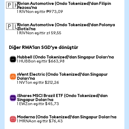
Rivian Automotive (Ondo Tokenized)'dan Filipin
🇵🇭
Pezosu'na
1 RIVNon eşittir ₱973,09
Rivian Automotive (Ondo Tokenized)'dan Polonya
🇵🇱
Zlotisi'na
1 RIVNon eşittir zł 59,55
Diğer RWA'ları SGD'ye dönüştür
Hubbell (Ondo Tokenized)'dan Singapur Doları'na
1 HUBBon eşittir $663,98
nVent Electric (Ondo Tokenized)'dan Singapur
Doları'na
1 NVTon eşittir $212,26
iShares MSCI Brazil ETF (Ondo Tokenized)'dan
Singapur Doları'na
1 EWZon eşittir $45,73
Moderna (Ondo Tokenized)'dan Singapur Doları'na
1 MRNAon eşittir $76,43