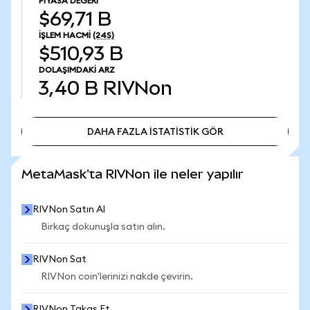
PIYASA DEĞERI
$69,71 B
İŞLEM HACMI
(24S)
$510,93 B
DOLAŞIMDAKI ARZ
3,40 B
RIVNon
DAHA FAZLA İSTATİSTİK GÖR
DAHA FAZLA İSTATİSTİK GÖR
MetaMask'ta RIVNon ile neler yapılır
RIVNon Satın Al
Birkaç dokunuşla satın alın.
RIVNon Sat
RIVNon coin'lerinizi nakde çevirin.
RIVNon Takas Et