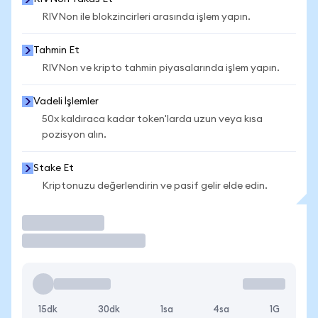
RIVNon ile blokzincirleri arasında işlem yapın.
Tahmin Et
RIVNon ve kripto tahmin piyasalarında işlem yapın.
Vadeli İşlemler
50x kaldıraca kadar token'larda uzun veya kısa
pozisyon alın.
Stake Et
Kriptonuzu değerlendirin ve pasif gelir elde edin.
İşlem Yap
15dk
30dk
1sa
4sa
1G