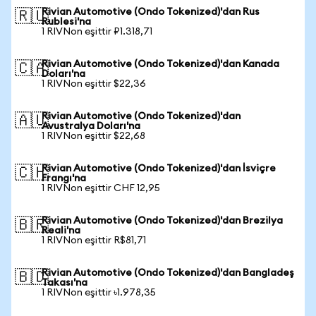
Rivian Automotive (Ondo Tokenized)'dan Rus
🇷🇺
Rublesi'na
1 RIVNon eşittir ₽1.318,71
Rivian Automotive (Ondo Tokenized)'dan Kanada
🇨🇦
Doları'na
1 RIVNon eşittir $22,36
Rivian Automotive (Ondo Tokenized)'dan
🇦🇺
Avustralya Doları'na
1 RIVNon eşittir $22,68
Rivian Automotive (Ondo Tokenized)'dan İsviçre
🇨🇭
Frangı'na
1 RIVNon eşittir CHF 12,95
Rivian Automotive (Ondo Tokenized)'dan Brezilya
🇧🇷
Reali'na
1 RIVNon eşittir R$81,71
Rivian Automotive (Ondo Tokenized)'dan Bangladeş
🇧🇩
Takası'na
1 RIVNon eşittir ৳1.978,35