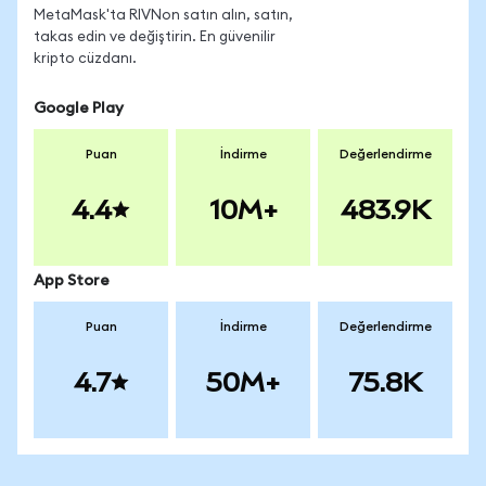
MetaMask'ta RIVNon satın alın, satın,
takas edin ve değiştirin. En güvenilir
kripto cüzdanı.
Google Play
Puan
İndirme
Değerlendirme
4.4
10M+
483.9K
App Store
Puan
İndirme
Değerlendirme
4.7
50M+
75.8K