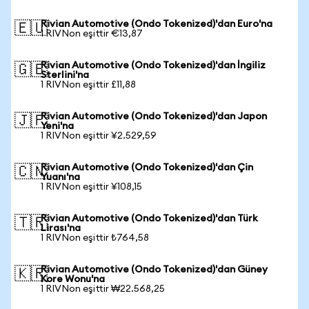
Rivian Automotive (Ondo Tokenized)'dan Euro'na
🇪🇺
1 RIVNon eşittir €13,87
Rivian Automotive (Ondo Tokenized)'dan İngiliz
🇬🇧
Sterlini'na
1 RIVNon eşittir £11,88
Rivian Automotive (Ondo Tokenized)'dan Japon
🇯🇵
Yeni'na
1 RIVNon eşittir ¥2.529,59
Rivian Automotive (Ondo Tokenized)'dan Çin
🇨🇳
Yuanı'na
1 RIVNon eşittir ¥108,15
Rivian Automotive (Ondo Tokenized)'dan Türk
🇹🇷
Lirası'na
1 RIVNon eşittir ₺764,58
Rivian Automotive (Ondo Tokenized)'dan Güney
🇰🇷
Kore Wonu'na
1 RIVNon eşittir ₩22.568,25