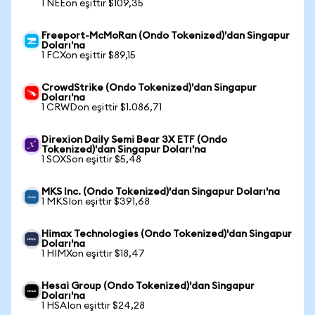
1 NEEon eşittir $109,35
Freeport-McMoRan (Ondo Tokenized)'dan Singapur
Doları'na
1 FCXon eşittir $89,15
CrowdStrike (Ondo Tokenized)'dan Singapur
Doları'na
1 CRWDon eşittir $1.086,71
Direxion Daily Semi Bear 3X ETF (Ondo
Tokenized)'dan Singapur Doları'na
1 SOXSon eşittir $5,48
MKS Inc. (Ondo Tokenized)'dan Singapur Doları'na
1 MKSIon eşittir $391,68
Himax Technologies (Ondo Tokenized)'dan Singapur
Doları'na
1 HIMXon eşittir $18,47
Hesai Group (Ondo Tokenized)'dan Singapur
Doları'na
1 HSAIon eşittir $24,28