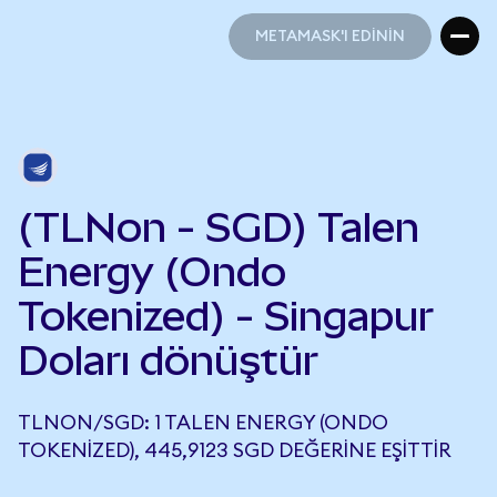
METAMASK'I EDİNİN
METAMASK'I EDİNİN
(TLNon - SGD) Talen
Energy (Ondo
Tokenized) - Singapur
Doları dönüştür
TLNON/SGD: 1 TALEN ENERGY (ONDO
TOKENIZED), 445,9123 SGD DEĞERINE EŞITTIR