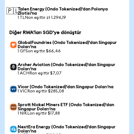
Talen Energy (Ondo Tokenized)'dan Polonya
🇵🇱
Zlotisi'na
1 TLNon eşittir zł 1.296,19
Diğer RWA'ları SGD'ye dönüştür
GlobalFoundries (Ondo Tokenized)'dan Singapur
Doları'na
1 GFSon eşittir $66,46
Archer Aviation (Ondo Tokenized)'dan Singapur
Doları'na
1 ACHRon eşittir $7,07
Vicor (Ondo Tokenized)'dan Singapur Doları'na
1 VICRon eşittir $285,08
Sprott Nickel Miners ETF (Ondo Tokenized)'dan
Singapur Doları'na
1 NIKLon eşittir $17,88
NextEra Energy (Ondo Tokenized)'dan Singapur
Doları'na