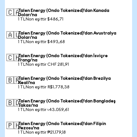
Talen Energy (Ondo Tokenized)'dan Kanada
🇨🇦
Doları'na
1 TLNon eşittir $486,71
Talen Energy (Ondo Tokenized)'dan Avustralya
🇦🇺
Doları'na
1 TLNon eşittir $493,68
Talen Energy (Ondo Tokenized)'dan İsviçre
🇨🇭
Frangı'na
1 TLNon eşittir CHF 281,91
Talen Energy (Ondo Tokenized)'dan Brezilya
🇧🇷
Reali'na
1 TLNon eşittir R$1.778,38
Talen Energy (Ondo Tokenized)'dan Bangladeş
🇧🇩
Takası'na
1 TLNon eşittir ৳43.059,61
Talen Energy (Ondo Tokenized)'dan Filipin
🇵🇭
Pezosu'na
1 TLNon eşittir ₱21.179,18