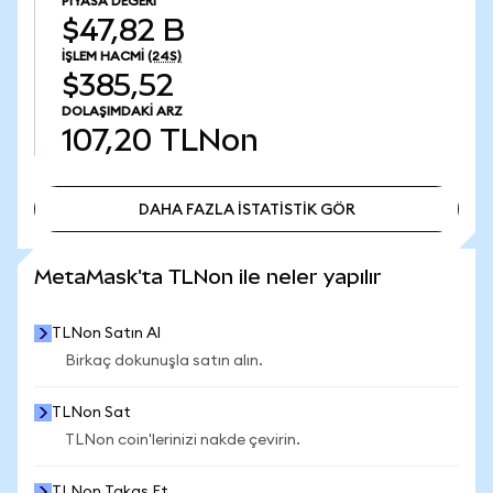
PIYASA DEĞERI
$47,82 B
İŞLEM HACMI
(24S)
$385,52
DOLAŞIMDAKI ARZ
107,20
TLNon
DAHA FAZLA İSTATİSTİK GÖR
DAHA FAZLA İSTATİSTİK GÖR
MetaMask'ta TLNon ile neler yapılır
TLNon Satın Al
Birkaç dokunuşla satın alın.
TLNon Sat
TLNon coin'lerinizi nakde çevirin.
TLNon Takas Et