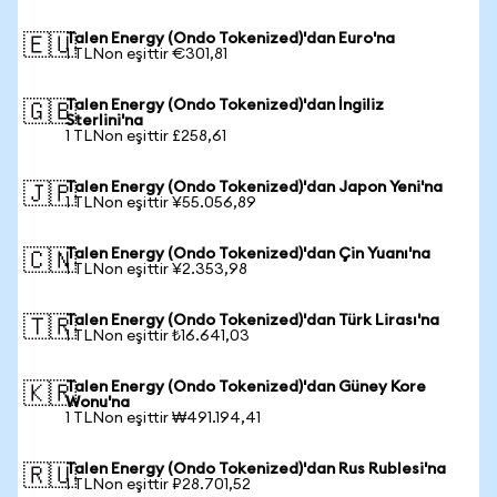
Talen Energy (Ondo Tokenized)'dan Euro'na
🇪🇺
1 TLNon eşittir €301,81
Talen Energy (Ondo Tokenized)'dan İngiliz
🇬🇧
Sterlini'na
1 TLNon eşittir £258,61
Talen Energy (Ondo Tokenized)'dan Japon Yeni'na
🇯🇵
1 TLNon eşittir ¥55.056,89
Talen Energy (Ondo Tokenized)'dan Çin Yuanı'na
🇨🇳
1 TLNon eşittir ¥2.353,98
Talen Energy (Ondo Tokenized)'dan Türk Lirası'na
🇹🇷
1 TLNon eşittir ₺16.641,03
Talen Energy (Ondo Tokenized)'dan Güney Kore
🇰🇷
Wonu'na
1 TLNon eşittir ₩491.194,41
Talen Energy (Ondo Tokenized)'dan Rus Rublesi'na
🇷🇺
1 TLNon eşittir ₽28.701,52