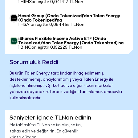
1 HIMXon eşittir 0,041417 TLNon
Hesai Group (Ondo Tokenized)'dan Talen Energy
(Ondo Tokenized)'na
1 HSAIon eşittir 0,054458 TLNon
iShares Flexible Income Active ETF (Ondo
Tokenized)'dan Talen Energy (Ondo Tokenized)'na
1 BINCon eşittir 0,152225 TLNon
Sorumluluk Reddi
Bu ürün Talen Energy tarafından ihraç edilmemiş,
desteklenmemiş, onaylanmamış veya Talen Energy ile
ilişkilendirilmemiştir. Şirket adı ve diğer ticari markalar
yalnızca dayanak referans varlığını tanımlamak amacıyla
kullanılmaktadır.
Saniyeler içinde TLNon edinin
MetaMask'ta TLNon satın alın, satın,
takas edin ve değiştirin. En güvenilir
kripto cüzdanı.