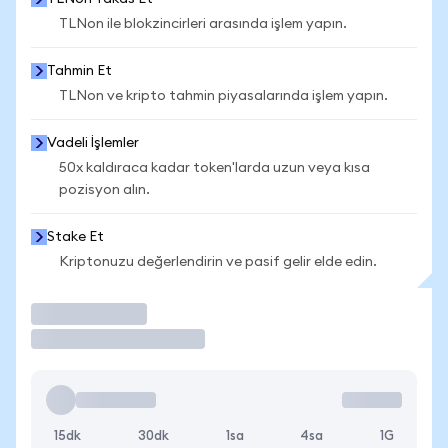
TLNon ile blokzincirleri arasında işlem yapın.
Tahmin Et
TLNon ve kripto tahmin piyasalarında işlem yapın.
Vadeli İşlemler
50x kaldıraca kadar token'larda uzun veya kısa
pozisyon alın.
Stake Et
Kriptonuzu değerlendirin ve pasif gelir elde edin.
İşlem Yap
15dk
30dk
1sa
4sa
1G