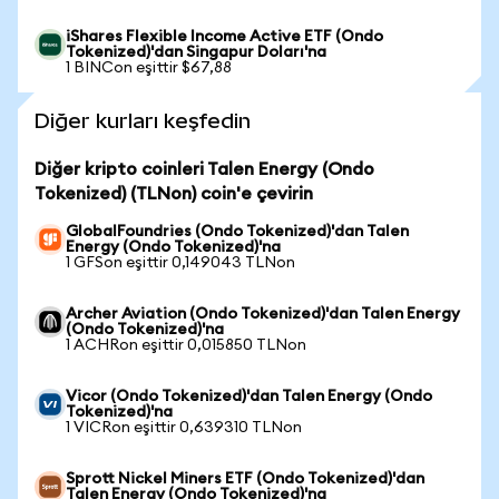
iShares Flexible Income Active ETF (Ondo
Tokenized)'dan Singapur Doları'na
1 BINCon eşittir $67,88
Diğer kurları keşfedin
Diğer kripto coinleri Talen Energy (Ondo
Tokenized) (TLNon) coin'e çevirin
GlobalFoundries (Ondo Tokenized)'dan Talen
Energy (Ondo Tokenized)'na
1 GFSon eşittir 0,149043 TLNon
Archer Aviation (Ondo Tokenized)'dan Talen Energy
(Ondo Tokenized)'na
1 ACHRon eşittir 0,015850 TLNon
Vicor (Ondo Tokenized)'dan Talen Energy (Ondo
Tokenized)'na
1 VICRon eşittir 0,639310 TLNon
Sprott Nickel Miners ETF (Ondo Tokenized)'dan
Talen Energy (Ondo Tokenized)'na