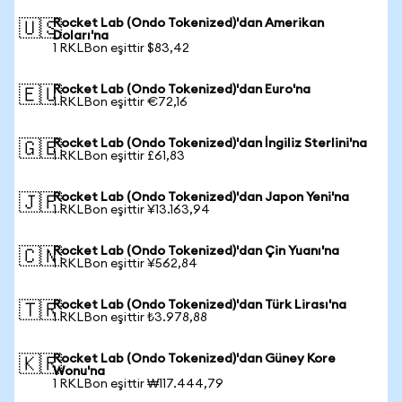
Rocket Lab (Ondo Tokenized)'dan Amerikan
🇺🇸
Doları'na
1 RKLBon eşittir $83,42
Rocket Lab (Ondo Tokenized)'dan Euro'na
🇪🇺
1 RKLBon eşittir €72,16
Rocket Lab (Ondo Tokenized)'dan İngiliz Sterlini'na
🇬🇧
1 RKLBon eşittir £61,83
Rocket Lab (Ondo Tokenized)'dan Japon Yeni'na
🇯🇵
1 RKLBon eşittir ¥13.163,94
Rocket Lab (Ondo Tokenized)'dan Çin Yuanı'na
🇨🇳
1 RKLBon eşittir ¥562,84
Rocket Lab (Ondo Tokenized)'dan Türk Lirası'na
🇹🇷
1 RKLBon eşittir ₺3.978,88
Rocket Lab (Ondo Tokenized)'dan Güney Kore
🇰🇷
Wonu'na
1 RKLBon eşittir ₩117.444,79