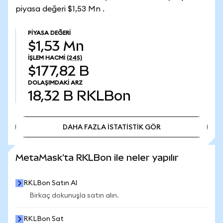
piyasa değeri $1,53 Mn .
PIYASA DEĞERI
$1,53 Mn
İŞLEM HACMI
(24S)
$177,82 B
DOLAŞIMDAKI ARZ
18,32 B
RKLBon
DAHA FAZLA İSTATİSTİK GÖR
DAHA FAZLA İSTATİSTİK GÖR
MetaMask'ta RKLBon ile neler yapılır
RKLBon Satın Al
Birkaç dokunuşla satın alın.
RKLBon Sat