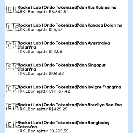
Rocket Lab (Ondo Tokenized)'dan Rus Rublesi'na
🇷🇺
1 RKLBon eşittir ₽6.862,54
Rocket Lab (Ondo Tokenized)'dan Kanada Doları'na
🇨🇦
1 RKLBon eşittir $116,37
Rocket Lab (Ondo Tokenized)'dan Avustralya
🇦🇺
Doları'na
1 RKLBon eşittir $118,06
Rocket Lab (Ondo Tokenized)'dan Singapur
🇸🇬
Doları'na
1 RKLBon eşittir $106,62
Rocket Lab (Ondo Tokenized)'dan İsviçre Frangı'na
🇨🇭
1 RKLBon eşittir CHF 67,42
Rocket Lab (Ondo Tokenized)'dan Brezilya Reali'na
🇧🇷
1 RKLBon eşittir R$425,25
Rocket Lab (Ondo Tokenized)'dan Bangladeş
🇧🇩
Takası'na
1 RKLBon eşittir ৳10.295,55