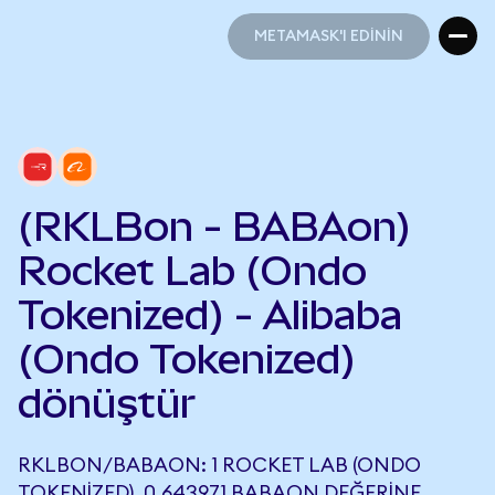
METAMASK'I EDİNİN
METAMASK'I EDİNİN
(RKLBon - BABAon)
Rocket Lab (Ondo
Tokenized) - Alibaba
(Ondo Tokenized)
dönüştür
RKLBON/BABAON: 1 ROCKET LAB (ONDO
TOKENIZED), 0,643971 BABAON DEĞERINE