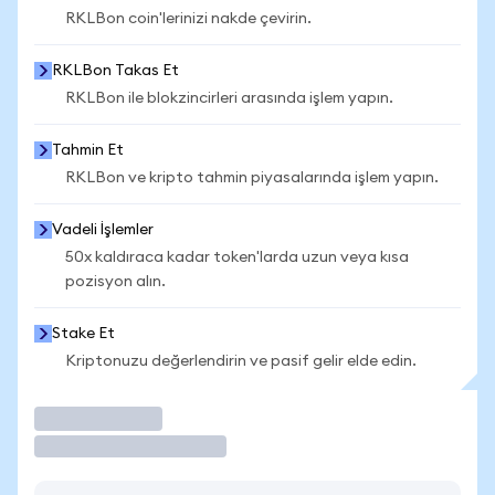
RKLBon coin'lerinizi nakde çevirin.
RKLBon Takas Et
RKLBon ile blokzincirleri arasında işlem yapın.
Tahmin Et
RKLBon ve kripto tahmin piyasalarında işlem yapın.
Vadeli İşlemler
50x kaldıraca kadar token'larda uzun veya kısa
pozisyon alın.
Stake Et
Kriptonuzu değerlendirin ve pasif gelir elde edin.
İşlem Yap