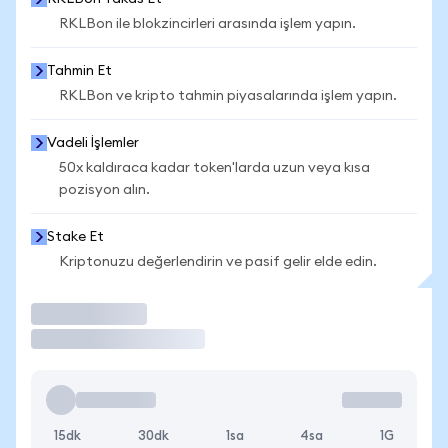
RKLBon ile blokzincirleri arasında işlem yapın.
Tahmin Et
RKLBon ve kripto tahmin piyasalarında işlem yapın.
Vadeli İşlemler
50x kaldıraca kadar token'larda uzun veya kısa
pozisyon alın.
Stake Et
Kriptonuzu değerlendirin ve pasif gelir elde edin.
İşlem Yap
15dk
30dk
1sa
4sa
1G