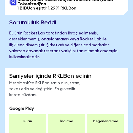
Baidu (Ondo Tokenized)'dan Rocket Lab (Ondo
Tokenized)'na
1 BIDUon eşittir 1,2991 RKLBon
Sorumluluk Reddi
Bu ürün Rocket Lab tarafından ihraç edilmemiş,
desteklenmemiş, onaylanmamış veya Rocket Lab ile
ilişkilendirilmemiştir. Şirket adı ve diğer ticari markalar
yalnızca dayanak referans varlığını tanımlamak amacıyla
kullanılmaktadır.
Saniyeler içinde RKLBon edinin
MetaMask'ta RKLBon satın alın, satın,
takas edin ve değiştirin. En güvenilir
kripto cüzdanı.
Google Play
Puan
İndirme
Değerlendirme