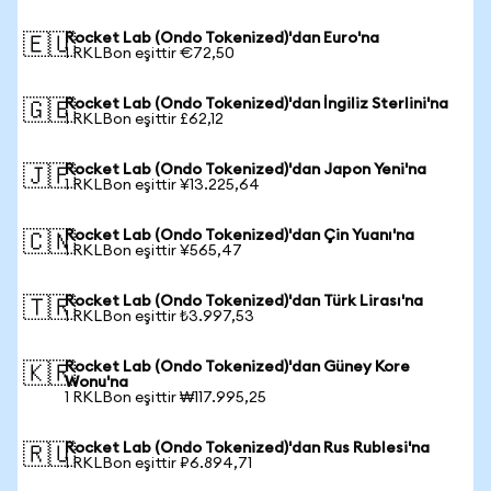
Rocket Lab (Ondo Tokenized)'dan Euro'na
🇪🇺
1 RKLBon eşittir €72,50
Rocket Lab (Ondo Tokenized)'dan İngiliz Sterlini'na
🇬🇧
1 RKLBon eşittir £62,12
Rocket Lab (Ondo Tokenized)'dan Japon Yeni'na
🇯🇵
1 RKLBon eşittir ¥13.225,64
Rocket Lab (Ondo Tokenized)'dan Çin Yuanı'na
🇨🇳
1 RKLBon eşittir ¥565,47
Rocket Lab (Ondo Tokenized)'dan Türk Lirası'na
🇹🇷
1 RKLBon eşittir ₺3.997,53
Rocket Lab (Ondo Tokenized)'dan Güney Kore
🇰🇷
Wonu'na
1 RKLBon eşittir ₩117.995,25
Rocket Lab (Ondo Tokenized)'dan Rus Rublesi'na
🇷🇺
1 RKLBon eşittir ₽6.894,71