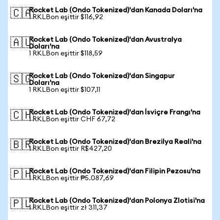
Rocket Lab (Ondo Tokenized)'dan Kanada Doları'na
🇨🇦
1 RKLBon eşittir $116,92
Rocket Lab (Ondo Tokenized)'dan Avustralya
🇦🇺
Doları'na
1 RKLBon eşittir $118,59
Rocket Lab (Ondo Tokenized)'dan Singapur
🇸🇬
Doları'na
1 RKLBon eşittir $107,11
Rocket Lab (Ondo Tokenized)'dan İsviçre Frangı'na
🇨🇭
1 RKLBon eşittir CHF 67,72
Rocket Lab (Ondo Tokenized)'dan Brezilya Reali'na
🇧🇷
1 RKLBon eşittir R$427,20
Rocket Lab (Ondo Tokenized)'dan Filipin Pezosu'na
🇵🇭
1 RKLBon eşittir ₱5.087,69
Rocket Lab (Ondo Tokenized)'dan Polonya Zlotisi'na
🇵🇱
1 RKLBon eşittir zł 311,37