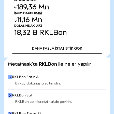
PIYASA DEĞERI
৳189,36 Mn
İŞLEM HACMI
(24S)
৳11,16 Mn
DOLAŞIMDAKI ARZ
18,32 B
RKLBon
DAHA FAZLA İSTATİSTİK GÖR
DAHA FAZLA İSTATİSTİK GÖR
MetaMask'ta RKLBon ile neler yapılır
RKLBon Satın Al
Birkaç dokunuşla satın alın.
RKLBon Sat
RKLBon coin'lerinizi nakde çevirin.
RKLBon Takas Et