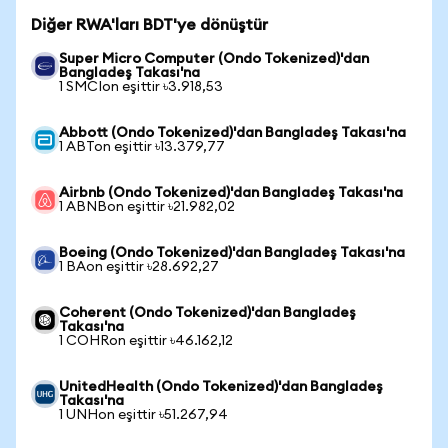
Diğer RWA'ları BDT'ye dönüştür
Super Micro Computer (Ondo Tokenized)'dan
Bangladeş Takası'na
1 SMCIon eşittir ৳3.918,53
Abbott (Ondo Tokenized)'dan Bangladeş Takası'na
1 ABTon eşittir ৳13.379,77
Airbnb (Ondo Tokenized)'dan Bangladeş Takası'na
1 ABNBon eşittir ৳21.982,02
Boeing (Ondo Tokenized)'dan Bangladeş Takası'na
1 BAon eşittir ৳28.692,27
Coherent (Ondo Tokenized)'dan Bangladeş
Takası'na
1 COHRon eşittir ৳46.162,12
UnitedHealth (Ondo Tokenized)'dan Bangladeş
Takası'na
1 UNHon eşittir ৳51.267,94