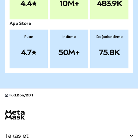
4.4
10M+
483.9K
App Store
Puan
İndirme
Değerlendirme
4.7
50M+
75.8K
RKLBon/BDT
MetaMask site alt bilgisi
Takas et