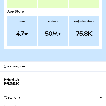
App Store
Puan
İndirme
Değerlendirme
4.7
50M+
75.8K
RKLBon/CAD
MetaMask site alt bilgisi
Takas et
Takas İşlemleri