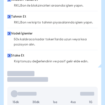
RKLBon ile blokzincirleri arasında işlem yapın.
Tahmin Et
RKLBon ve kripto tahmin piyasalarında işlem yapın.
Vadeli İşlemler
50x kaldıraca kadar token'larda uzun veya kısa
pozisyon alın.
Stake Et
Kriptonuzu değerlendirin ve pasif gelir elde edin.
İşlem Yap
15dk
30dk
1sa
4sa
1G