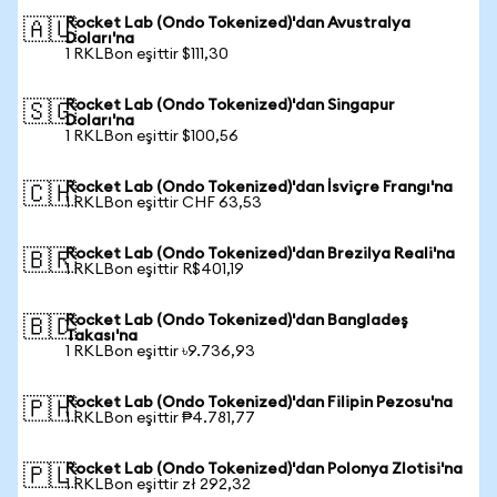
Rocket Lab (Ondo Tokenized)'dan Avustralya
🇦🇺
Doları'na
1 RKLBon eşittir $111,30
Rocket Lab (Ondo Tokenized)'dan Singapur
🇸🇬
Doları'na
1 RKLBon eşittir $100,56
Rocket Lab (Ondo Tokenized)'dan İsviçre Frangı'na
🇨🇭
1 RKLBon eşittir CHF 63,53
Rocket Lab (Ondo Tokenized)'dan Brezilya Reali'na
🇧🇷
1 RKLBon eşittir R$401,19
Rocket Lab (Ondo Tokenized)'dan Bangladeş
🇧🇩
Takası'na
1 RKLBon eşittir ৳9.736,93
Rocket Lab (Ondo Tokenized)'dan Filipin Pezosu'na
🇵🇭
1 RKLBon eşittir ₱4.781,77
Rocket Lab (Ondo Tokenized)'dan Polonya Zlotisi'na
🇵🇱
1 RKLBon eşittir zł 292,32