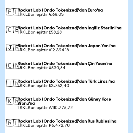
Rocket Lab (Ondo Tokenized)'dan Euro'na
🇪🇺
1 RKLBon eşittir €68,03
Rocket Lab (Ondo Tokenized)'dan İngiliz Sterlini'na
🇬🇧
1 RKLBon eşittir £58,28
Rocket Lab (Ondo Tokenized)'dan Japon Yeni'na
🇯🇵
1 RKLBon eşittir ¥12.394,18
Rocket Lab (Ondo Tokenized)'dan Çin Yuanı'na
🇨🇳
1 RKLBon eşittir ¥530,84
Rocket Lab (Ondo Tokenized)'dan Türk Lirası'na
🇹🇷
1 RKLBon eşittir ₺3.752,40
Rocket Lab (Ondo Tokenized)'dan Güney Kore
🇰🇷
Wonu'na
1 RKLBon eşittir ₩110.778,72
Rocket Lab (Ondo Tokenized)'dan Rus Rublesi'na
🇷🇺
1 RKLBon eşittir ₽6.472,70