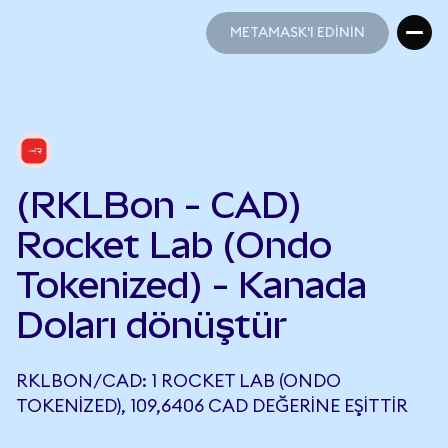
METAMASK'I EDİNİN
METAMASK'I EDİNİN
(RKLBon - CAD)
Rocket Lab (Ondo
Tokenized) - Kanada
Doları dönüştür
RKLBON/CAD: 1 ROCKET LAB (ONDO
TOKENIZED), 109,6406 CAD DEĞERINE EŞITTIR