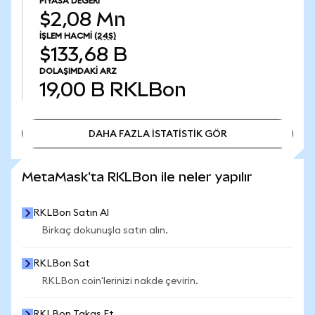
PIYASA DEĞERI
$2,08 Mn
İŞLEM HACMI
(24S)
$133,68 B
DOLAŞIMDAKI ARZ
19,00 B
RKLBon
DAHA FAZLA İSTATİSTİK GÖR
DAHA FAZLA İSTATİSTİK GÖR
MetaMask'ta RKLBon ile neler yapılır
RKLBon Satın Al
Birkaç dokunuşla satın alın.
RKLBon Sat
RKLBon coin'lerinizi nakde çevirin.
RKLBon Takas Et