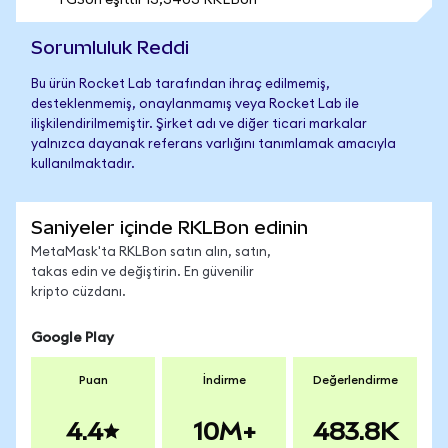
1 GSon eşittir 13,3403 RKLBon
Sorumluluk Reddi
Bu ürün Rocket Lab tarafından ihraç edilmemiş,
desteklenmemiş, onaylanmamış veya Rocket Lab ile
ilişkilendirilmemiştir. Şirket adı ve diğer ticari markalar
yalnızca dayanak referans varlığını tanımlamak amacıyla
kullanılmaktadır.
Saniyeler içinde RKLBon edinin
MetaMask'ta RKLBon satın alın, satın,
takas edin ve değiştirin. En güvenilir
kripto cüzdanı.
Google Play
Puan
İndirme
Değerlendirme
4.4
10M+
483.8K