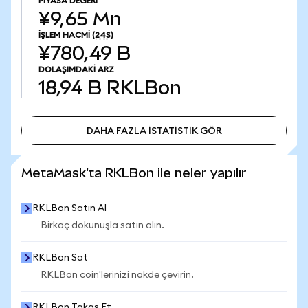
PIYASA DEĞERI
¥9,65 Mn
İŞLEM HACMI
(24S)
¥780,49 B
DOLAŞIMDAKI ARZ
18,94 B
RKLBon
DAHA FAZLA İSTATİSTİK GÖR
DAHA FAZLA İSTATİSTİK GÖR
MetaMask'ta RKLBon ile neler yapılır
RKLBon Satın Al
Birkaç dokunuşla satın alın.
RKLBon Sat
RKLBon coin'lerinizi nakde çevirin.
RKLBon Takas Et