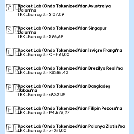
Rocket Lab (Ondo Tokenized)'dan Avustralya
🇦🇺
Doları'na
1 RKLBon eşittir $107,09
Rocket Lab (Ondo Tokenized)'dan Singapur
🇸🇬
Doları'na
1 RKLBon eşittir $96,69
Rocket Lab (Ondo Tokenized)'dan İsviçre Frangı'na
🇨🇭
1 RKLBon eşittir CHF 61,00
Rocket Lab (Ondo Tokenized)'dan Brezilya Reali'na
🇧🇷
1 RKLBon eşittir R$385,43
Rocket Lab (Ondo Tokenized)'dan Bangladeş
🇧🇩
Takası'na
1 RKLBon eşittir ৳9.331,19
Rocket Lab (Ondo Tokenized)'dan Filipin Pezosu'na
🇵🇭
1 RKLBon eşittir ₱4.578,27
Rocket Lab (Ondo Tokenized)'dan Polonya Zlotisi'na
🇵🇱
1 RKLBon eşittir zł 281,00