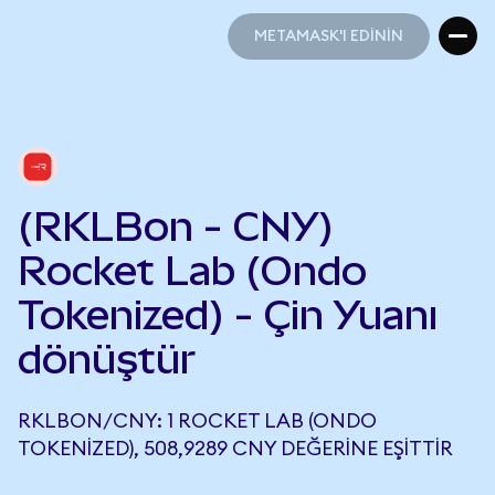
METAMASK'I EDİNİN
METAMASK'I EDİNİN
(RKLBon - CNY)
Rocket Lab (Ondo
Tokenized) - Çin Yuanı
dönüştür
RKLBON/CNY: 1 ROCKET LAB (ONDO
TOKENIZED), 508,9289 CNY DEĞERINE EŞITTIR