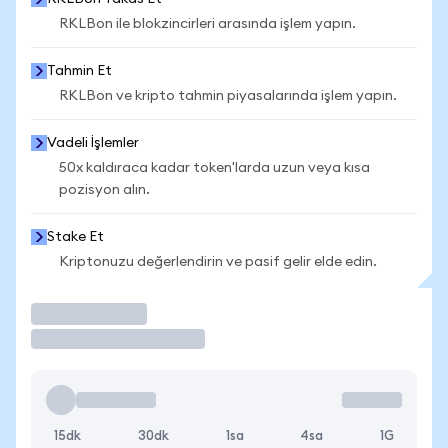
RKLBon ile blokzincirleri arasında işlem yapın.
Tahmin Et
RKLBon ve kripto tahmin piyasalarında işlem yapın.
Vadeli İşlemler
50x kaldıraca kadar token'larda uzun veya kısa
pozisyon alın.
Stake Et
Kriptonuzu değerlendirin ve pasif gelir elde edin.
İşlem Yap
15dk
30dk
1sa
4sa
1G