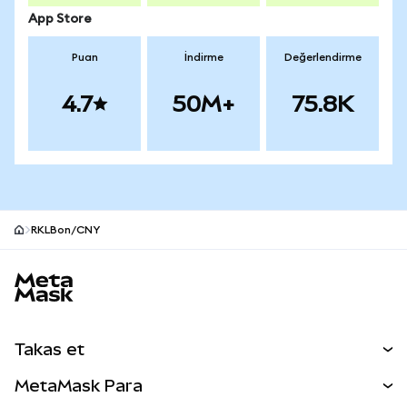
App Store
Puan
İndirme
Değerlendirme
4.7
50M+
75.8K
RKLBon/CNY
MetaMask site alt bilgisi
Takas et
Takas İşlemleri
MetaMask Para
Tahmin Et
YENİ
Kripto Al