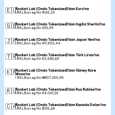
Rocket Lab (Ondo Tokenized)'dan Euro'na
🇪🇺
1 RKLBon eşittir €65,32
Rocket Lab (Ondo Tokenized)'dan İngiliz Sterlini'na
🇬🇧
1 RKLBon eşittir £55,95
Rocket Lab (Ondo Tokenized)'dan Japon Yeni'na
🇯🇵
1 RKLBon eşittir ¥11.903,44
Rocket Lab (Ondo Tokenized)'dan Türk Lirası'na
🇹🇷
1 RKLBon eşittir ₺3.588,68
Rocket Lab (Ondo Tokenized)'dan Güney Kore
🇰🇷
Wonu'na
1 RKLBon eşittir ₩107.250,95
Rocket Lab (Ondo Tokenized)'dan Rus Rublesi'na
🇷🇺
1 RKLBon eşittir ₽6.139,38
Rocket Lab (Ondo Tokenized)'dan Kanada Doları'na
🇨🇦
1 RKLBon eşittir $105,68