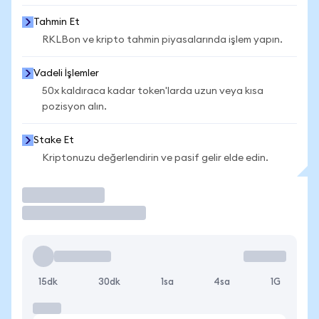
Tahmin Et
RKLBon ve kripto tahmin piyasalarında işlem yapın.
Vadeli İşlemler
50x kaldıraca kadar token'larda uzun veya kısa
pozisyon alın.
Stake Et
Kriptonuzu değerlendirin ve pasif gelir elde edin.
İşlem Yap
15dk
30dk
1sa
4sa
1G