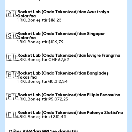
Rocket Lab (Ondo Tokenized)'dan Avustralya
🇦🇺
Doları'na
1 RKLBon eşittir $118,23
Rocket Lab (Ondo Tokenized)'dan Singapur
🇸🇬
Doları'na
1 RKLBon eşittir $106,79
Rocket Lab (Ondo Tokenized)'dan İsviçre Frangı'na
🇨🇭
1 RKLBon eşittir CHF 67,52
Rocket Lab (Ondo Tokenized)'dan Bangladeş
🇧🇩
Takası'na
1 RKLBon eşittir ৳10.312,34
Rocket Lab (Ondo Tokenized)'dan Filipin Pezosu'na
🇵🇭
1 RKLBon eşittir ₱5.072,25
Rocket Lab (Ondo Tokenized)'dan Polonya Zlotisi'na
🇵🇱
1 RKLBon eşittir zł 310,43
Diğer RWA'ları BRL'ye dönüştür