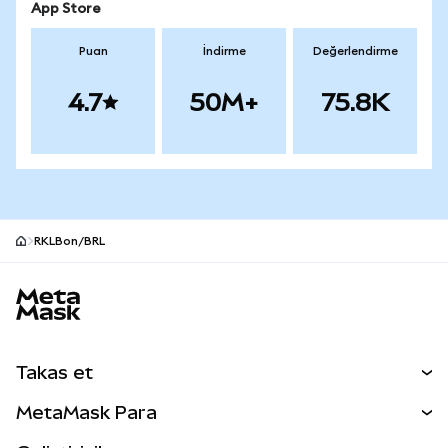
App Store
Puan
İndirme
Değerlendirme
4.7
50M+
75.8K
RKLBon/BRL
MetaMask site alt bilgisi
Takas et
Takas İşlemleri
MetaMask Para
Tahmin Et
YENİ
Kripto Al