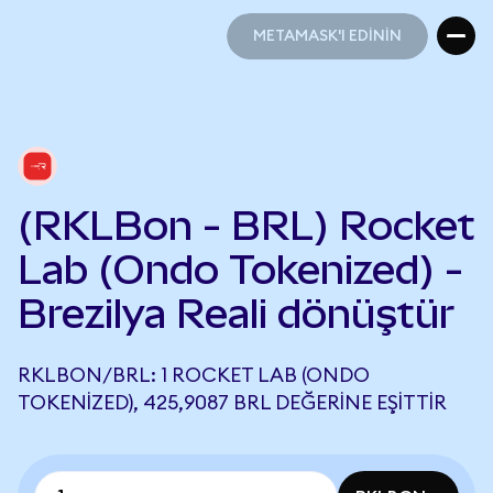
METAMASK'I EDİNİN
METAMASK'I EDİNİN
(RKLBon - BRL) Rocket
Lab (Ondo Tokenized) -
Brezilya Reali dönüştür
RKLBON/BRL: 1 ROCKET LAB (ONDO
TOKENIZED), 425,9087 BRL DEĞERINE EŞITTIR