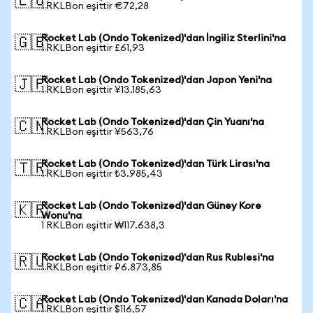
🇪🇺
1 RKLBon eşittir €72,28
Rocket Lab (Ondo Tokenized)'dan İngiliz Sterlini'na
🇬🇧
1 RKLBon eşittir £61,93
Rocket Lab (Ondo Tokenized)'dan Japon Yeni'na
🇯🇵
1 RKLBon eşittir ¥13.185,63
Rocket Lab (Ondo Tokenized)'dan Çin Yuanı'na
🇨🇳
1 RKLBon eşittir ¥563,76
Rocket Lab (Ondo Tokenized)'dan Türk Lirası'na
🇹🇷
1 RKLBon eşittir ₺3.985,43
Rocket Lab (Ondo Tokenized)'dan Güney Kore
🇰🇷
Wonu'na
1 RKLBon eşittir ₩117.638,3
Rocket Lab (Ondo Tokenized)'dan Rus Rublesi'na
🇷🇺
1 RKLBon eşittir ₽6.873,85
Rocket Lab (Ondo Tokenized)'dan Kanada Doları'na
🇨🇦
1 RKLBon eşittir $116,57