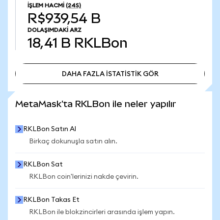
İŞLEM HACMI
(24S)
R$939,54 B
DOLAŞIMDAKI ARZ
18,41 B
RKLBon
DAHA FAZLA İSTATİSTİK GÖR
DAHA FAZLA İSTATİSTİK GÖR
MetaMask'ta RKLBon ile neler yapılır
RKLBon Satın Al
Birkaç dokunuşla satın alın.
RKLBon Sat
RKLBon coin'lerinizi nakde çevirin.
RKLBon Takas Et
RKLBon ile blokzincirleri arasında işlem yapın.