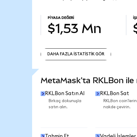
PIYASA DEĞERI
İ
$1,53 Mn
DAHA FAZLA İSTATİSTİK GÖR
DAHA FAZLA İSTATİSTİK GÖR
MetaMask'ta RKLBon ile n
RKLBon Satın Al
RKLBon Sat
Birkaç dokunuşla
RKLBon coin'lerini
satın alın.
nakde çevirin.
Tahmin Et
Vadeli İşlemler