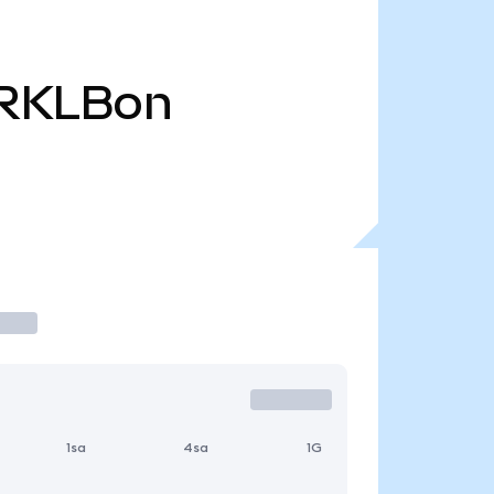
RKLBon
1sa
4sa
1G