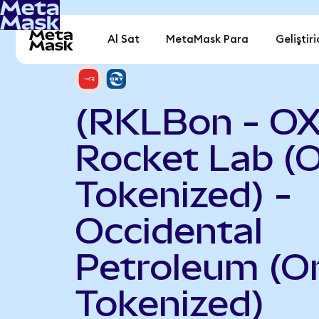
Al Sat
MetaMask Para
Geliştiri
(RKLBon - OX
Rocket Lab (
Tokenized) -
Occidental
Petroleum (O
Tokenized)