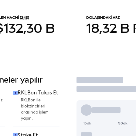
ŞLEM HACMI
(24S)
DOLAŞIMDAKI ARZ
$132,30 B
18,32 B
eler yapılır
İşlem Yap
RKLBon Takas Et
zi
RKLBon ile
blokzincirleri
arasında işlem
yapın.
15dk
30dk
Stake Et