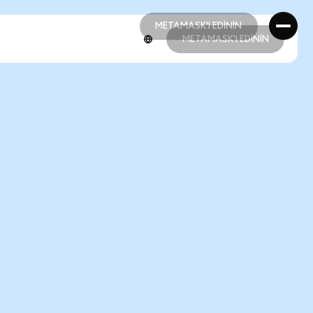
METAMASK'I EDİNİN
METAMASK'I EDİNİN
METAMASK'I EDİNİN
METAMASK'I EDİNİN