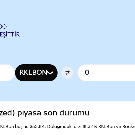
DO
EŞITTIR
RKLBON
zed) piyasa son durumu
RKLBon başına $83,84. Dolaşımdaki arzı 18,32 B RKLBon ve Rock