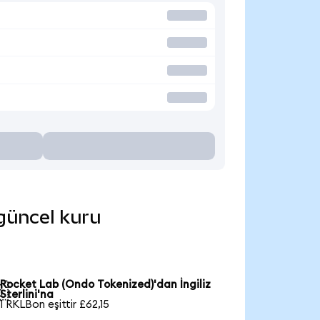
 güncel kuru
Rocket Lab (Ondo Tokenized)'dan İngiliz

Sterlini'na
1 RKLBon eşittir £62,15