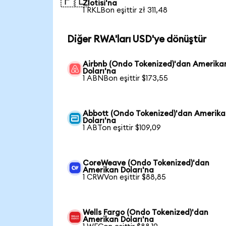
🇵🇱
Zlotisi'na
1 RKLBon eşittir zł 311,48
Diğer RWA'ları USD'ye dönüştür
Airbnb (Ondo Tokenized)'dan Amerika
Doları'na
1 ABNBon eşittir $173,55
Abbott (Ondo Tokenized)'dan Amerik
Doları'na
1 ABTon eşittir $109,09
CoreWeave (Ondo Tokenized)'dan
Amerikan Doları'na
1 CRWVon eşittir $88,85
Wells Fargo (Ondo Tokenized)'dan
Amerikan Doları'na