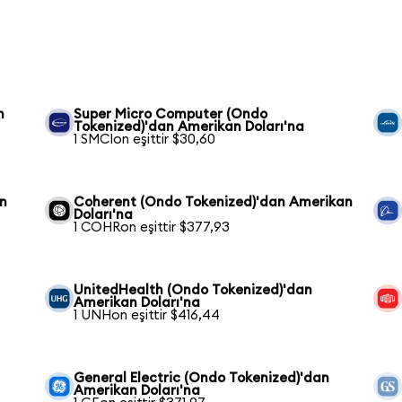
n
Super Micro Computer (Ondo
Tokenized)'dan Amerikan Doları'na
1 SMCIon eşittir $30,60
an
Coherent (Ondo Tokenized)'dan Amerikan
Doları'na
1 COHRon eşittir $377,93
UnitedHealth (Ondo Tokenized)'dan
Amerikan Doları'na
1 UNHon eşittir $416,44
General Electric (Ondo Tokenized)'dan
Amerikan Doları'na