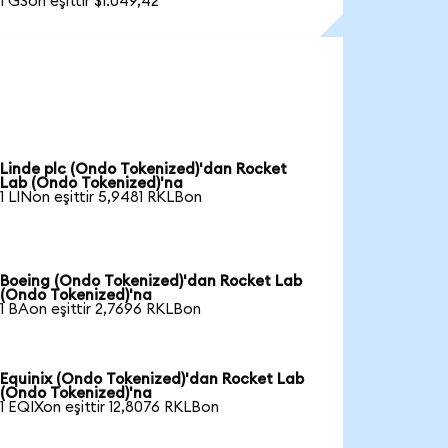
1 GSon eşittir $1.049,42
Linde plc (Ondo Tokenized)'dan Rocket
Lab (Ondo Tokenized)'na
1 LINon eşittir 5,9481 RKLBon
Boeing (Ondo Tokenized)'dan Rocket Lab
(Ondo Tokenized)'na
1 BAon eşittir 2,7696 RKLBon
Equinix (Ondo Tokenized)'dan Rocket Lab
(Ondo Tokenized)'na
1 EQIXon eşittir 12,8076 RKLBon