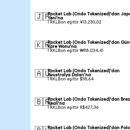
Rocket Lab (Ondo Tokenized)'dan Jap
🇯🇵
Yeni'na
1 RKLBon eşittir ¥13.230,02
Rocket Lab (Ondo Tokenized)'dan Gün
🇰🇷
Kore Wonu'na
1 RKLBon eşittir ₩118.034,41
Rocket Lab (Ondo Tokenized)'dan
🇦🇺
Avustralya Doları'na
1 RKLBon eşittir $118,64
Rocket Lab (Ondo Tokenized)'dan Brez
🇧🇷
Reali'na
1 RKLBon eşittir R$427,36
Rocket Lab (Ondo Tokenized)'dan Pol