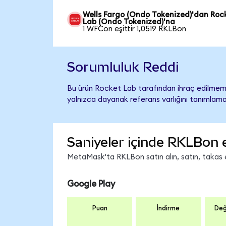
Wells Fargo (Ondo Tokenized)'dan Roc
Lab (Ondo Tokenized)'na
1 WFCon eşittir 1,0519 RKLBon
Sorumluluk Reddi
Bu ürün Rocket Lab tarafından ihraç edilmemiş
yalnızca dayanak referans varlığını tanımlama
Saniyeler içinde RKLBon 
MetaMask'ta RKLBon satın alın, satın, takas ed
Google Play
Puan
İndirme
Değ