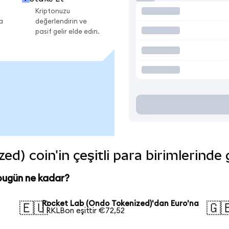
Kriptonuzu
a
değerlendirin ve
pasif gelir elde edin.
d) coin'in çeşitli para birimlerinde
bugün ne kadar?
Rocket Lab (Ondo Tokenized)'dan Euro'na
🇪🇺
🇬
1 RKLBon eşittir €72,52