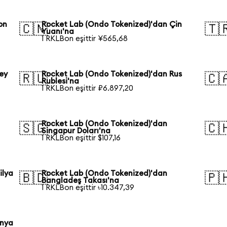
on
Rocket Lab (Ondo Tokenized)'dan Çin
🇨🇳
🇹
Yuanı'na
1 RKLBon eşittir ¥565,68
ey
Rocket Lab (Ondo Tokenized)'dan Rus
🇷🇺
🇨
Rublesi'na
1 RKLBon eşittir ₽6.897,20
Rocket Lab (Ondo Tokenized)'dan
🇸🇬
🇨
Singapur Doları'na
1 RKLBon eşittir $107,16
ilya
Rocket Lab (Ondo Tokenized)'dan
🇧🇩
🇵
Bangladeş Takası'na
1 RKLBon eşittir ৳10.347,39
onya