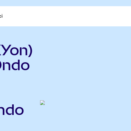
ci
Yon)
Ondo
ndo