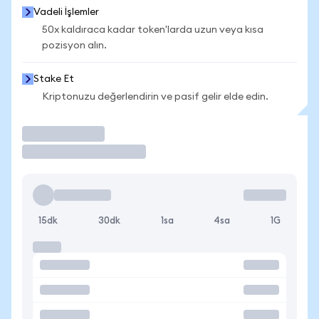
Vadeli İşlemler
50x kaldıraca kadar token'larda uzun veya kısa
pozisyon alın.
Stake Et
Kriptonuzu değerlendirin ve pasif gelir elde edin.
İşlem Yap
15dk
30dk
1sa
4sa
1G