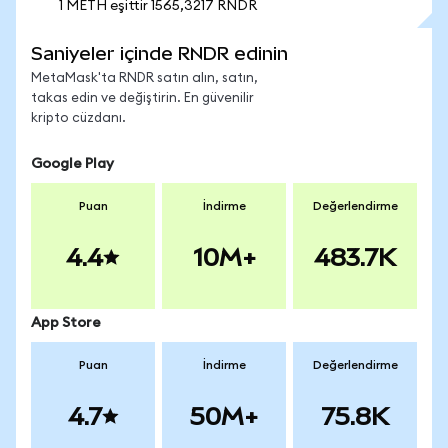
1 METH eşittir 1565,3217 RNDR
Saniyeler içinde RNDR edinin
MetaMask'ta RNDR satın alın, satın,
takas edin ve değiştirin. En güvenilir
kripto cüzdanı.
Google Play
Puan
İndirme
Değerlendirme
4.4
10M+
483.7K
App Store
Puan
İndirme
Değerlendirme
4.7
50M+
75.8K