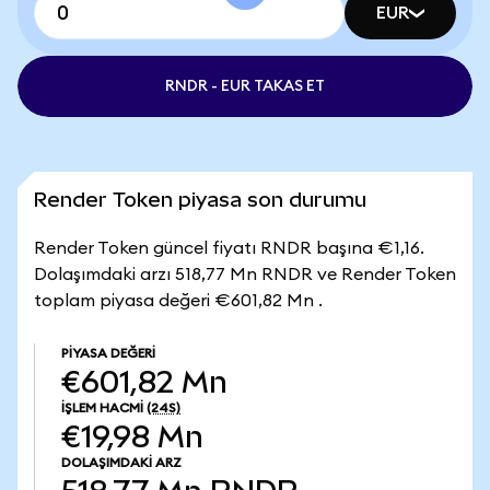
EUR
RNDR - EUR TAKAS ET
Render Token piyasa son durumu
Render Token güncel fiyatı RNDR başına €1,16.
Dolaşımdaki arzı 518,77 Mn RNDR ve Render Token
toplam piyasa değeri €601,82 Mn .
PIYASA DEĞERI
€601,82 Mn
İŞLEM HACMI
(24S)
€19,98 Mn
DOLAŞIMDAKI ARZ