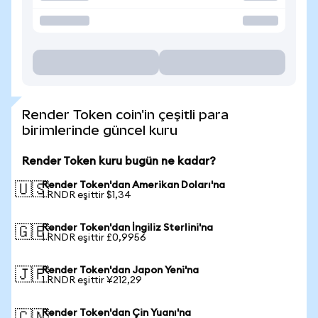
Render Token coin'in çeşitli para
birimlerinde güncel kuru
Render Token kuru bugün ne kadar?
Render Token'dan Amerikan Doları'na
🇺🇸
1 RNDR eşittir $1,34
Render Token'dan İngiliz Sterlini'na
🇬🇧
1 RNDR eşittir £0,9956
Render Token'dan Japon Yeni'na
🇯🇵
1 RNDR eşittir ¥212,29
Render Token'dan Çin Yuanı'na