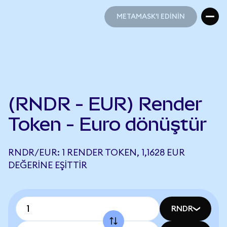
METAMASK'I EDİNİN
METAMASK'I EDİNİN
(RNDR - EUR) Render
Token - Euro dönüştür
RNDR/EUR: 1 RENDER TOKEN, 1,1628 EUR
DEĞERINE EŞITTIR
RNDR