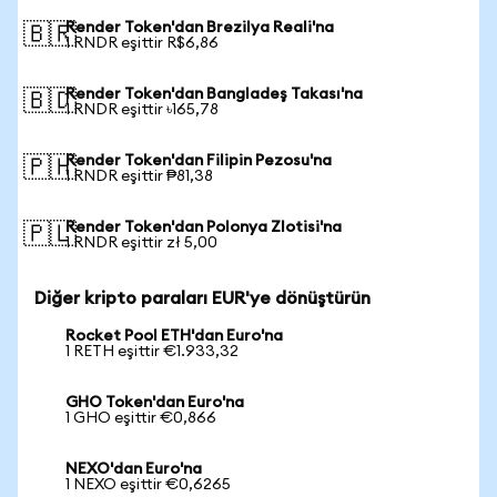
Render Token'dan Brezilya Reali'na
🇧🇷
1 RNDR eşittir R$6,86
Render Token'dan Bangladeş Takası'na
🇧🇩
1 RNDR eşittir ৳165,78
Render Token'dan Filipin Pezosu'na
🇵🇭
1 RNDR eşittir ₱81,38
Render Token'dan Polonya Zlotisi'na
🇵🇱
1 RNDR eşittir zł 5,00
Diğer kripto paraları EUR'ye dönüştürün
Rocket Pool ETH'dan Euro'na
1 RETH eşittir €1.933,32
GHO Token'dan Euro'na
1 GHO eşittir €0,866
NEXO'dan Euro'na
1 NEXO eşittir €0,6265