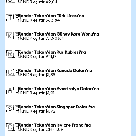
🇨🇳
1 RNDR eşittir ¥9,04
Render Token'dan Türk Lirası'na
🇹🇷
1 RNDR eşittir ₺63,84
Render Token'dan Güney Kore Wonu'na
🇰🇷
1 RNDR eşittir ₩1.906,4
Render Token'dan Rus Rublesi'na
🇷🇺
1 RNDR eşittir ₽111,17
Render Token'dan Kanada Doları'na
🇨🇦
1 RNDR eşittir $1,88
Render Token'dan Avustralya Doları'na
🇦🇺
1 RNDR eşittir $1,91
Render Token'dan Singapur Doları'na
🇸🇬
1 RNDR eşittir $1,72
Render Token'dan İsviçre Frangı'na
🇨🇭
1 RNDR eşittir CHF 1,09