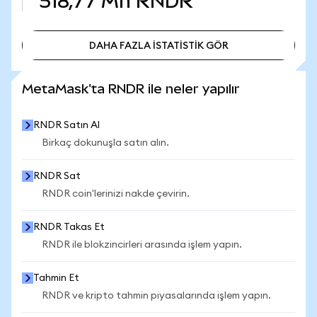
518,77 Mn
RNDR
DAHA FAZLA İSTATİSTİK GÖR
DAHA FAZLA İSTATİSTİK GÖR
MetaMask'ta RNDR ile neler yapılır
RNDR Satın Al
Birkaç dokunuşla satın alın.
RNDR Sat
RNDR coin'lerinizi nakde çevirin.
RNDR Takas Et
RNDR ile blokzincirleri arasında işlem yapın.
Tahmin Et
RNDR ve kripto tahmin piyasalarında işlem yapın.