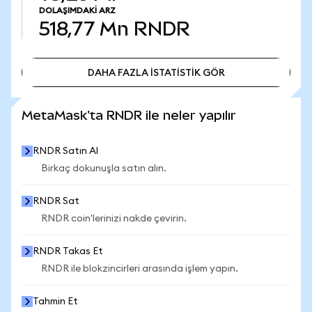
DOLAŞIMDAKI ARZ
518,77 Mn
RNDR
DAHA FAZLA İSTATİSTİK GÖR
DAHA FAZLA İSTATİSTİK GÖR
MetaMask'ta RNDR ile neler yapılır
RNDR Satın Al
Birkaç dokunuşla satın alın.
RNDR Sat
RNDR coin'lerinizi nakde çevirin.
RNDR Takas Et
RNDR ile blokzincirleri arasında işlem yapın.
Tahmin Et