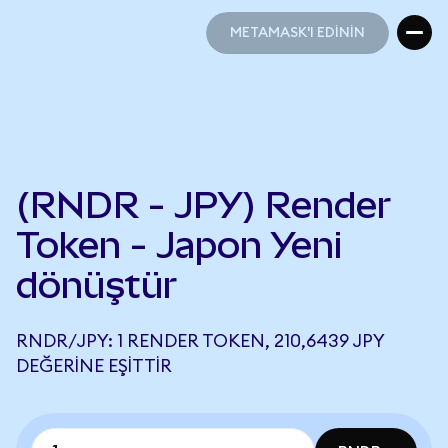
METAMASK'I EDİNİN
METAMASK'I EDİNİN
(RNDR - JPY) Render
Token - Japon Yeni
dönüştür
RNDR/JPY: 1 RENDER TOKEN, 210,6439 JPY
DEĞERINE EŞITTIR