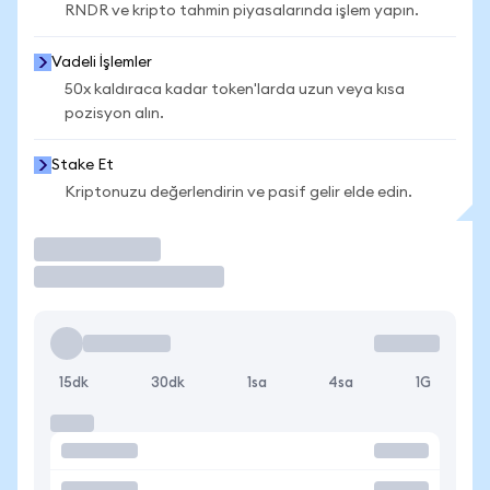
RNDR ve kripto tahmin piyasalarında işlem yapın.
Vadeli İşlemler
50x kaldıraca kadar token'larda uzun veya kısa
pozisyon alın.
Stake Et
Kriptonuzu değerlendirin ve pasif gelir elde edin.
İşlem Yap
15dk
30dk
1sa
4sa
1G