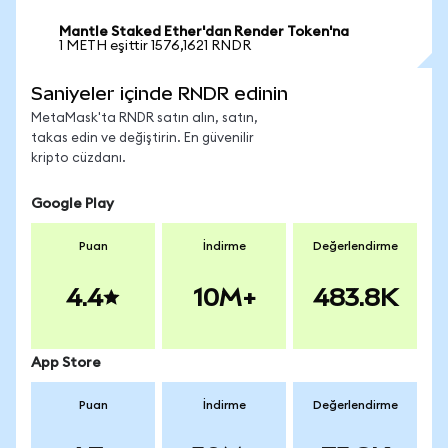
Mantle Staked Ether'dan Render Token'na
1 METH eşittir 1576,1621 RNDR
Saniyeler içinde RNDR edinin
MetaMask'ta RNDR satın alın, satın,
takas edin ve değiştirin. En güvenilir
kripto cüzdanı.
Google Play
Puan
İndirme
Değerlendirme
4.4
10M+
483.8K
App Store
Puan
İndirme
Değerlendirme