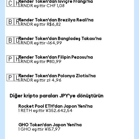
Render Token'dan İsviçre Frangı'na
🇨🇭
1 RNDR eşittir CHF 1,08
Render Token'dan Brezilya Reali'na
🇧🇷
1 RNDR eşittir R$6,82
Render Token'dan Bangladeş Takası'na
🇧🇩
1 RNDR eşittir ৳164,99
Render Token'dan Filipin Pezosu'na
🇵🇭
1 RNDR eşittir ₱80,99
Render Token'dan Polonya Zlotisi'na
🇵🇱
1 RNDR eşittir zł 4,96
Diğer kripto paraları JPY'ye dönüştürün
Rocket Pool ETH'dan Japon Yeni'na
1 RETH eşittir ¥352.642,54
GHO Token'dan Japon Yeni'na
1 GHO eşittir ¥157,97