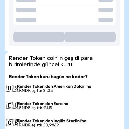
Render Token coin'in çeşitli para
birimlerinde güncel kuru
Render Token kuru bugün ne kadar?
Render Token'dan Amerikan Doları'na
🇺🇸
1 RNDR eşittir $1,33
Render Token'dan Euro'na
🇪🇺
1 RNDR eşittir €1,15
Render Token'dan İngiliz Sterlini'na
🇬🇧
1 RNDR eşittir £0,9889