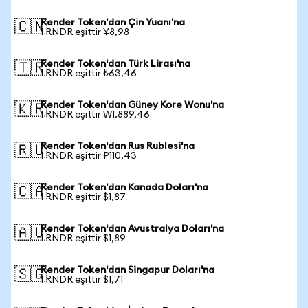
Render Token'dan Çin Yuanı'na
🇨🇳
1 RNDR eşittir ¥8,98
Render Token'dan Türk Lirası'na
🇹🇷
1 RNDR eşittir ₺63,46
Render Token'dan Güney Kore Wonu'na
🇰🇷
1 RNDR eşittir ₩1.889,46
Render Token'dan Rus Rublesi'na
🇷🇺
1 RNDR eşittir ₽110,43
Render Token'dan Kanada Doları'na
🇨🇦
1 RNDR eşittir $1,87
Render Token'dan Avustralya Doları'na
🇦🇺
1 RNDR eşittir $1,89
Render Token'dan Singapur Doları'na
🇸🇬
1 RNDR eşittir $1,71