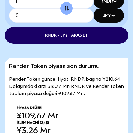
RNDR
JPY
RNDR - JPY TAKAS ET
Render Token piyasa son durumu
Render Token güncel fiyatı RNDR başına ¥210,64.
Dolaşımdaki arzı 518,77 Mn RNDR ve Render Token
toplam piyasa değeri ¥109,67 Mr .
PIYASA DEĞERI
¥109,67 Mr
İŞLEM HACMI
(24S)
¥3,26 Mr