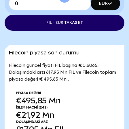
EUR
FIL - EUR TAKAS ET
Filecoin piyasa son durumu
Filecoin güncel fiyatı FIL başına €0,6065.
Dolaşımdaki arzı 817,95 Mn FIL ve Filecoin toplam
piyasa değeri €495,85 Mn .
PIYASA DEĞERI
€495,85 Mn
İŞLEM HACMI
(24S)
€21,92 Mn
DOLAŞIMDAKI ARZ