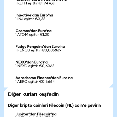
1 RETH eşittir €1.944,81
Injective'dan Euro'na
1 INJ eşittir €3,85
Cosmos'dan Euro'na
1 ATOM eşittir €1,20
Pudgy Penguins'dan Euro'na
1 PENGU eşittir €0,005869
NEXO'dan Euro'na
1 NEXO eşittir €0,6365
Aerodrome Finance'dan Euro'na
1 AERO eşittir €0,3664
Diğer kurları keşfedin
Diğer kripto coinleri Filecoin (FIL) coin'e çevirin
Jupiter'dan Filecoin'na