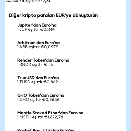
1 FIL eşittir zł 2,61
Diğer kripto paraları EUR'ye dönüştürün
Jupiter'dan Euro'na
1 JUP eşittir €0,1614
Arbitrum'dan Euro'na
1 ARB eşittir €0,0679
Render Token'dan Euro'na
1 RNDR eşittir €1,15
TrueUSD'dan Euro'na
1 TUSD eşittir €0,862
GHO Token'dan Euro'na
1 GHO eşittir €0,8636
Mantle Staked Ether'dan Euro'na
1 METH eşittir €1.822,78
Rocket Pool ETH'dan Euro'na