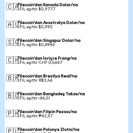
Filecoin'dan Kanada Doları'na
🇨🇦
1 FIL eşittir $0,9777
Filecoin'dan Avustralya Doları'na
🇦🇺
1 FIL eşittir $0,992
Filecoin'dan Singapur Doları'na
🇸🇬
1 FIL eşittir $0,8965
Filecoin'dan İsviçre Frangı'na
🇨🇭
1 FIL eşittir CHF 0,5667
Filecoin'dan Brezilya Reali'na
🇧🇷
1 FIL eşittir R$3,56
Filecoin'dan Bangladeş Takası'na
🇧🇩
1 FIL eşittir ৳86,51
Filecoin'dan Filipin Pezosu'na
🇵🇭
1 FIL eşittir ₱42,57
Filecoin'dan Polonya Zlotisi'na
🇵🇱