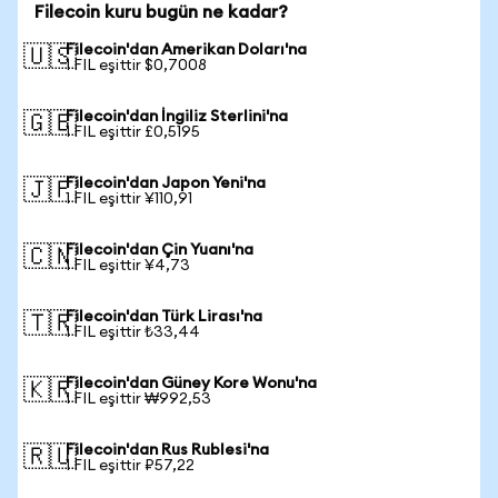
Filecoin kuru bugün ne kadar?
Filecoin'dan Amerikan Doları'na
🇺🇸
1 FIL eşittir $0,7008
Filecoin'dan İngiliz Sterlini'na
🇬🇧
1 FIL eşittir £0,5195
Filecoin'dan Japon Yeni'na
🇯🇵
1 FIL eşittir ¥110,91
Filecoin'dan Çin Yuanı'na
🇨🇳
1 FIL eşittir ¥4,73
Filecoin'dan Türk Lirası'na
🇹🇷
1 FIL eşittir ₺33,44
Filecoin'dan Güney Kore Wonu'na
🇰🇷
1 FIL eşittir ₩992,53
Filecoin'dan Rus Rublesi'na
🇷🇺
1 FIL eşittir ₽57,22