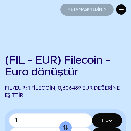
METAMASK'I EDİNİN
METAMASK'I EDİNİN
(FIL - EUR) Filecoin -
Euro dönüştür
FIL/EUR: 1 FILECOIN, 0,606489 EUR DEĞERINE
EŞITTIR
FIL