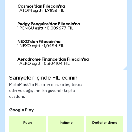
Cosmos'dan Filecoin'na
1 ATOM eşittir 1,9836 FIL
Pudgy Penguins'dan Filecoin'na
1 PENGU eşittir 0,009677 FIL
NEXO'dan Filecoin'na
1 NEXO eşittir 1,0494 FIL
Aerodrome Finance'dan Filecoin'na
1 AERO eşittir 0,604104 FIL
Saniyeler içinde FIL edinin
MetaMask'ta FIL satın alın, satın, takas
edin ve değiştirin. En güvenilir kripto
cüzdanı.
Google Play
Puan
İndirme
Değerlendirme