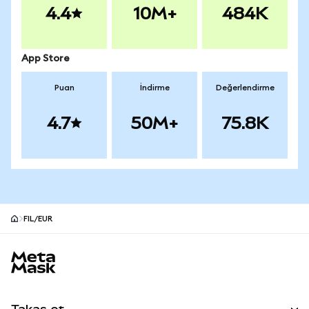
4.4
10M+
484K
App Store
Puan
İndirme
Değerlendirme
4.7
50M+
75.8K
FIL/EUR
MetaMask site alt bilgisi