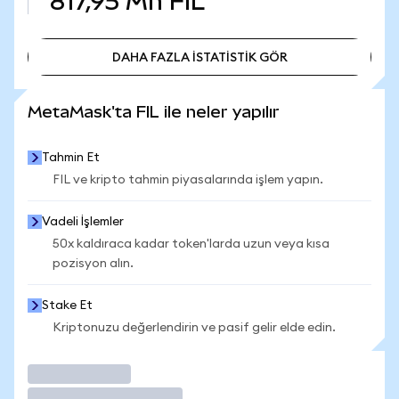
817,95 Mn
FIL
DAHA FAZLA İSTATİSTİK GÖR
DAHA FAZLA İSTATİSTİK GÖR
MetaMask'ta FIL ile neler yapılır
Tahmin Et
FIL ve kripto tahmin piyasalarında işlem yapın.
Vadeli İşlemler
50x kaldıraca kadar token'larda uzun veya kısa
pozisyon alın.
Stake Et
Kriptonuzu değerlendirin ve pasif gelir elde edin.
İşlem Yap