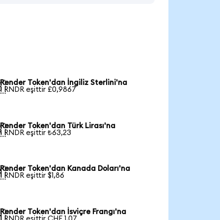
Render Token'dan İngiliz Sterlini'na

1 RNDR eşittir £0,9867
Render Token'dan Türk Lirası'na

1 RNDR eşittir ₺63,23
Render Token'dan Kanada Doları'na

1 RNDR eşittir $1,86
Render Token'dan İsviçre Frangı'na

1 RNDR eşittir CHF 1,07