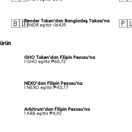
Render Token'dan Bangladeş Takası'na
🇧🇩
🇵
1 RNDR eşittir ৳164,19
türün
GHO Token'dan Filipin Pezosu'na
1 GHO eşittir ₱60,72
NEXO'dan Filipin Pezosu'na
1 NEXO eşittir ₱43,77
Arbitrum'dan Filipin Pezosu'na
1 ARB eşittir ₱4,92