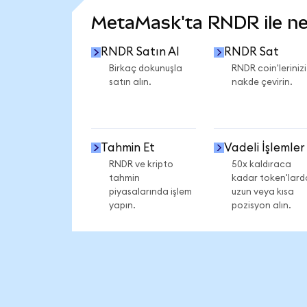
MetaMask'ta RNDR ile nel
RNDR Satın Al
RNDR Sat
Birkaç dokunuşla
RNDR coin'lerinizi
satın alın.
nakde çevirin.
Tahmin Et
Vadeli İşlemler
RNDR ve kripto
50x kaldıraca
tahmin
kadar token'lard
piyasalarında işlem
uzun veya kısa
yapın.
pozisyon alın.