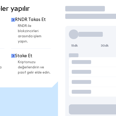
er yapılır
İşlem Yap
RNDR Takas Et
RNDR ile
blokzincirleri
arasında işlem
yapın.
15dk
30dk
Stake Et
Kriptonuzu
a
değerlendirin ve
pasif gelir elde edin.