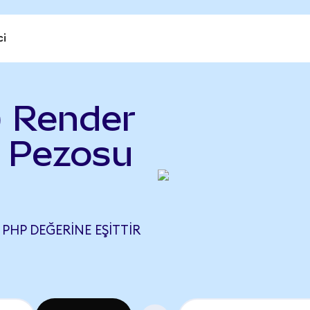
ci
 Render
n Pezosu
 PHP DEĞERINE EŞITTIR