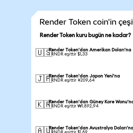
Render Token coin'in çeşi
Render Token kuru bugün ne kadar?
Render Token'dan Amerikan Doları'na
🇺🇸
1 RNDR eşittir $1,33
Render Token'dan Japon Yeni'na
🇯🇵
1 RNDR eşittir ¥209,64
Render Token'dan Güney Kore Wonu'n
🇰🇷
1 RNDR eşittir ₩1.892,94
Render Token'dan Avustralya Doları'n
🇦🇺
1 RNDR eşittir $1,89