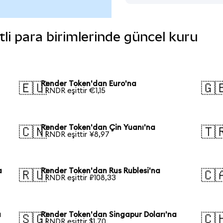
tli para birimlerinde güncel kuru
Render Token'dan Euro'na
🇪🇺
🇬
1 RNDR eşittir €1,15
Render Token'dan Çin Yuanı'na
🇨🇳
🇹
1 RNDR eşittir ¥8,97
a
Render Token'dan Rus Rublesi'na
🇷🇺
🇨
1 RNDR eşittir ₽108,33
a
Render Token'dan Singapur Doları'na
🇸🇬
🇨
1 RNDR eşittir $1,70