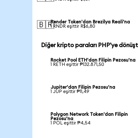
Render Token'dan Brezilya Reali'na
🇧🇷
1 RNDR eşittir R$6,80
Diğer kripto paraları PHP'ye dönüş
Rocket Pool ETH'dan Filipin Pezosu'na
1 RETH eşittir ₱132.871,50
Jupiter'dan Filipin Pezosu'na
1 JUP eşittir ₱11,49
Polygon Network Token'dan Filipin
Pezosu'na
1 POL eşittir ₱4,54