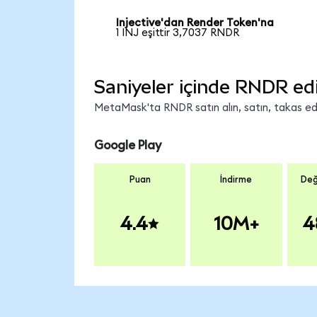
Injective'dan Render Token'na
1 INJ eşittir 3,7037 RNDR
Saniyeler içinde RNDR ed
MetaMask'ta RNDR satın alın, satın, takas edin
Google Play
Puan
İndirme
Değ
4.4
10M+
4