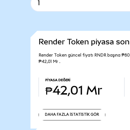
Render Token piyasa so
Render Token güncel fiyatı RNDR başına ₱80
₱42,01 Mr .
PIYASA DEĞERI
₱42,01 Mr
DAHA FAZLA İSTATİSTİK GÖR
DAHA FAZLA İSTATİSTİK GÖR