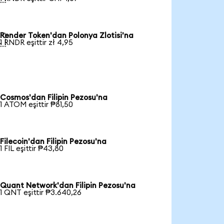
Render Token'dan Polonya Zlotisi'na

1 RNDR eşittir zł 4,95
Cosmos'dan Filipin Pezosu'na
1 ATOM eşittir ₱81,50
Filecoin'dan Filipin Pezosu'na
1 FIL eşittir ₱43,80
Quant Network'dan Filipin Pezosu'na
1 QNT eşittir ₱3.640,26