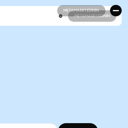
METAMASK'I EDİNİN
METAMASK'I EDİNİN
METAMASK'I EDİNİN
METAMASK'I EDİNİN