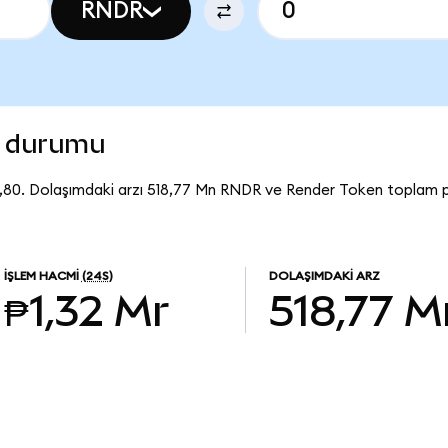
RNDR
n durumu
,80. Dolaşımdaki arzı 518,77 Mn RNDR ve Render Token toplam p
İŞLEM HACMI
(24S)
DOLAŞIMDAKI ARZ
₱1,32 Mr
518,77 M