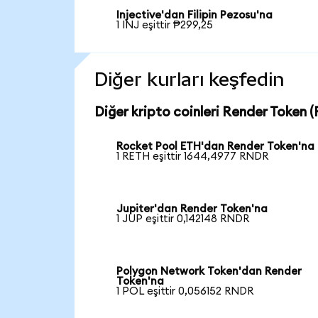
Injective'dan Filipin Pezosu'na
1 INJ eşittir ₱299,25
Diğer kurları keşfedin
Diğer kripto coinleri Render Token (
Rocket Pool ETH'dan Render Token'na
1 RETH eşittir 1644,4977 RNDR
Jupiter'dan Render Token'na
1 JUP eşittir 0,142148 RNDR
Polygon Network Token'dan Render
Token'na
1 POL eşittir 0,056152 RNDR