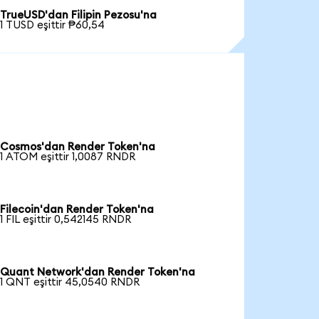
TrueUSD'dan Filipin Pezosu'na
1 TUSD eşittir ₱60,54
Cosmos'dan Render Token'na
1 ATOM eşittir 1,0087 RNDR
Filecoin'dan Render Token'na
1 FIL eşittir 0,542145 RNDR
Quant Network'dan Render Token'na
1 QNT eşittir 45,0540 RNDR