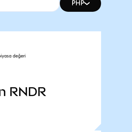
PHP
iyasa değeri
n
RNDR