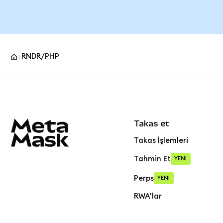
RNDR/PHP
MetaMask site alt bilgisi
Takas et
Takas İşlemleri
Tahmin Et
YENİ
Perps
YENİ
RWA'lar