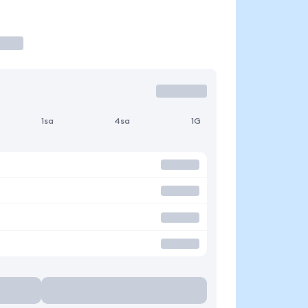
1sa
4sa
1G