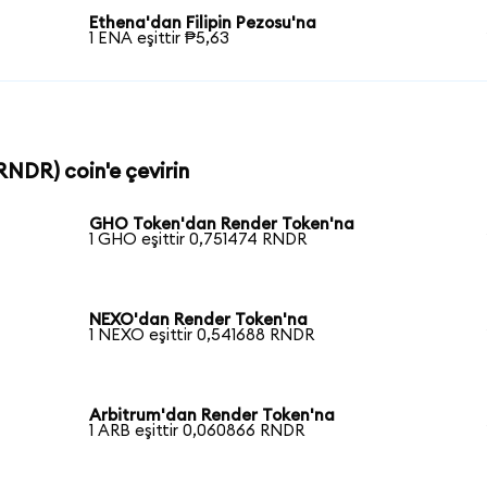
Ethena'dan Filipin Pezosu'na
1 ENA eşittir ₱5,63
RNDR) coin'e çevirin
GHO Token'dan Render Token'na
1 GHO eşittir 0,751474 RNDR
NEXO'dan Render Token'na
1 NEXO eşittir 0,541688 RNDR
Arbitrum'dan Render Token'na
1 ARB eşittir 0,060866 RNDR