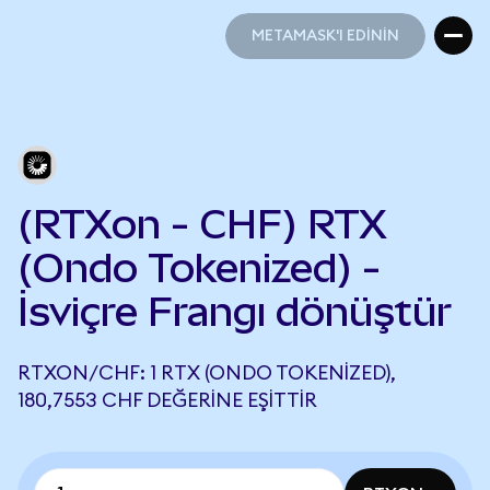
METAMASK'I EDİNİN
METAMASK'I EDİNİN
(RTXon - CHF) RTX
(Ondo Tokenized) -
İsviçre Frangı dönüştür
RTXON/CHF: 1 RTX (ONDO TOKENIZED),
180,7553 CHF DEĞERINE EŞITTIR