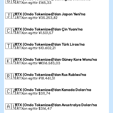
🇬🇧
1 RTXon eşittir £165,33
RTX (Ondo Tokenized)'dan Japon Yeni'na
🇯🇵
1 RTXon eşittir ¥35.253,82
RTX (Ondo Tokenized)'dan Çin Yuanı'na
🇨🇳
1 RTXon eşittir ¥1.501,57
RTX (Ondo Tokenized)'dan Türk Lirası'na
🇹🇷
1 RTXon eşittir ₺10.602,21
RTX (Ondo Tokenized)'dan Güney Kore Wonu'na
🇰🇷
1 RTXon eşittir ₩316.583,03
RTX (Ondo Tokenized)'dan Rus Rublesi'na
🇷🇺
1 RTXon eşittir ₽18.461,31
RTX (Ondo Tokenized)'dan Kanada Doları'na
🇨🇦
1 RTXon eşittir $311,74
RTX (Ondo Tokenized)'dan Avustralya Doları'na
🇦🇺
1 RTXon eşittir $316,47