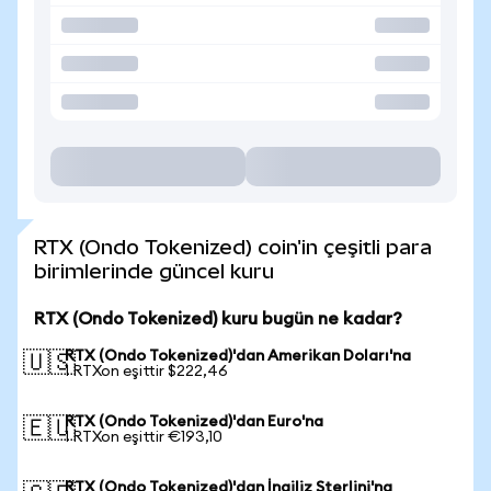
RTX (Ondo Tokenized) coin'in çeşitli para
birimlerinde güncel kuru
RTX (Ondo Tokenized) kuru bugün ne kadar?
RTX (Ondo Tokenized)'dan Amerikan Doları'na
🇺🇸
1 RTXon eşittir $222,46
RTX (Ondo Tokenized)'dan Euro'na
🇪🇺
1 RTXon eşittir €193,10
RTX (Ondo Tokenized)'dan İngiliz Sterlini'na