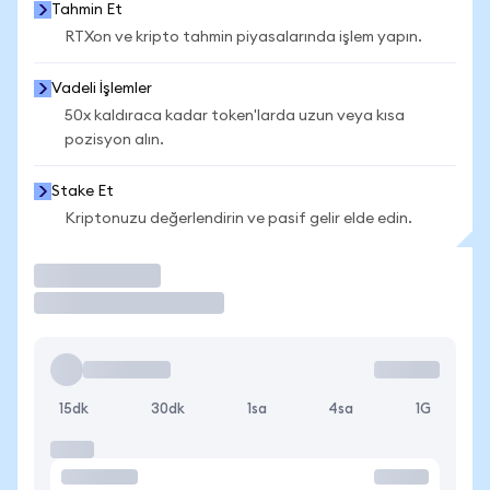
Tahmin Et
RTXon ve kripto tahmin piyasalarında işlem yapın.
Vadeli İşlemler
50x kaldıraca kadar token'larda uzun veya kısa
pozisyon alın.
Stake Et
Kriptonuzu değerlendirin ve pasif gelir elde edin.
İşlem Yap
15dk
30dk
1sa
4sa
1G