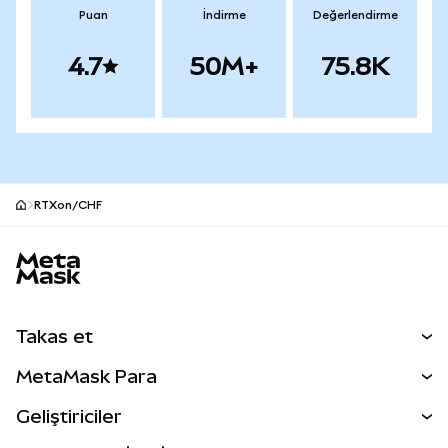
Puan
İndirme
Değerlendirme
4.7
50M+
75.8K
RTXon/CHF
MetaMask site alt bilgisi
Takas et
Takas İşlemleri
MetaMask Para
Tahmin Et
YENİ
Kripto Al
Geliştiriciler
Perps
YENİ
MetaMask Kart
Dökümantasyon