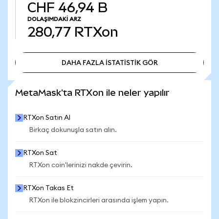
CHF 46,94 B
DOLAŞIMDAKI ARZ
280,77
RTXon
DAHA FAZLA İSTATİSTİK GÖR
DAHA FAZLA İSTATİSTİK GÖR
MetaMask'ta RTXon ile neler yapılır
RTXon Satın Al
Birkaç dokunuşla satın alın.
RTXon Sat
RTXon coin'lerinizi nakde çevirin.
RTXon Takas Et
RTXon ile blokzincirleri arasında işlem yapın.