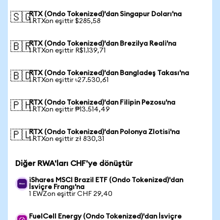
RTX (Ondo Tokenized)'dan Singapur Doları'na
🇸🇬
1 RTXon eşittir $285,58
RTX (Ondo Tokenized)'dan Brezilya Reali'na
🇧🇷
1 RTXon eşittir R$1.139,71
RTX (Ondo Tokenized)'dan Bangladeş Takası'na
🇧🇩
1 RTXon eşittir ৳27.530,61
RTX (Ondo Tokenized)'dan Filipin Pezosu'na
🇵🇭
1 RTXon eşittir ₱13.514,49
RTX (Ondo Tokenized)'dan Polonya Zlotisi'na
🇵🇱
1 RTXon eşittir zł 830,31
Diğer RWA'ları CHF'ye dönüştür
iShares MSCI Brazil ETF (Ondo Tokenized)'dan
İsviçre Frangı'na
1 EWZon eşittir CHF 29,40
FuelCell Energy (Ondo Tokenized)'dan İsviçre