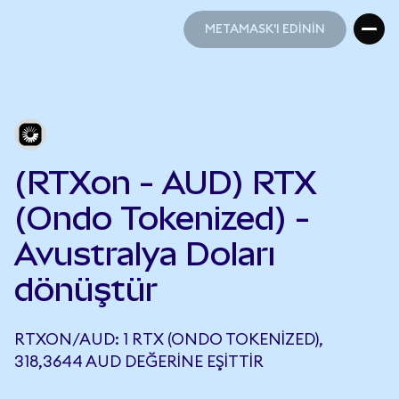
METAMASK'I EDİNİN
METAMASK'I EDİNİN
(RTXon - AUD) RTX
(Ondo Tokenized) -
Avustralya Doları
dönüştür
RTXON/AUD: 1 RTX (ONDO TOKENIZED),
318,3644 AUD DEĞERINE EŞITTIR