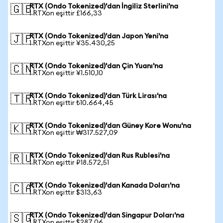
RTX (Ondo Tokenized)'dan İngiliz Sterlini'na
🇬🇧
1 RTXon eşittir £166,33
RTX (Ondo Tokenized)'dan Japon Yeni'na
🇯🇵
1 RTXon eşittir ¥35.430,25
RTX (Ondo Tokenized)'dan Çin Yuanı'na
🇨🇳
1 RTXon eşittir ¥1.510,10
RTX (Ondo Tokenized)'dan Türk Lirası'na
🇹🇷
1 RTXon eşittir ₺10.664,45
RTX (Ondo Tokenized)'dan Güney Kore Wonu'na
🇰🇷
1 RTXon eşittir ₩317.527,09
RTX (Ondo Tokenized)'dan Rus Rublesi'na
🇷🇺
1 RTXon eşittir ₽18.572,51
RTX (Ondo Tokenized)'dan Kanada Doları'na
🇨🇦
1 RTXon eşittir $313,63
RTX (Ondo Tokenized)'dan Singapur Doları'na
🇸🇬
1 RTXon eşittir $287,06