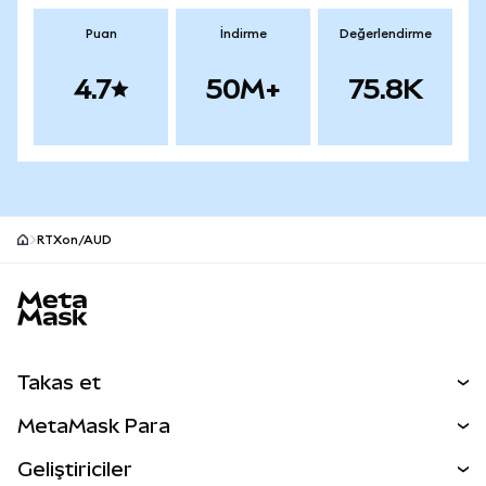
Puan
İndirme
Değerlendirme
4.7
50M+
75.8K
RTXon/AUD
MetaMask site alt bilgisi
Takas et
Takas İşlemleri
MetaMask Para
Tahmin Et
YENİ
Kripto Al
Geliştiriciler
Perps
YENİ