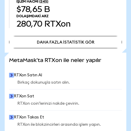
İŞLEM HACMI
(24S)
$78,65 B
DOLAŞIMDAKI ARZ
280,70
RTXon
DAHA FAZLA İSTATİSTİK GÖR
DAHA FAZLA İSTATİSTİK GÖR
MetaMask'ta RTXon ile neler yapılır
RTXon Satın Al
Birkaç dokunuşla satın alın.
RTXon Sat
RTXon coin'lerinizi nakde çevirin.
RTXon Takas Et
RTXon ile blokzincirleri arasında işlem yapın.