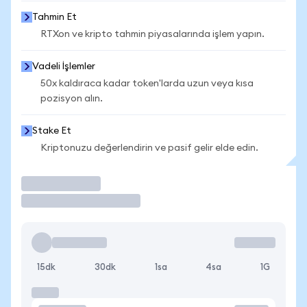
Tahmin Et
RTXon ve kripto tahmin piyasalarında işlem yapın.
Vadeli İşlemler
50x kaldıraca kadar token'larda uzun veya kısa
pozisyon alın.
Stake Et
Kriptonuzu değerlendirin ve pasif gelir elde edin.
İşlem Yap
15dk
30dk
1sa
4sa
1G