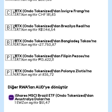
RTX (Ondo Tokenized)'dan İsviçre Frangı'na
🇨🇭
1 RTXon eşittir CHF 181,83
RTX (Ondo Tokenized)'dan Brezilya Reali'na
🇧🇷
1 RTXon eşittir R$1.146,54
RTX (Ondo Tokenized)'dan Bangladeş Takası'na
🇧🇩
1 RTXon eşittir ৳27.750,87
RTX (Ondo Tokenized)'dan Filipin Pezosu'na
🇵🇭
1 RTXon eşittir ₱13.622,11
RTX (Ondo Tokenized)'dan Polonya Zlotisi'na
🇵🇱
1 RTXon eşittir zł 835,72
Diğer RWA'ları AUD'ye dönüştür
iShares MSCI Brazil ETF (Ondo Tokenized)'dan
Avustralya Doları'na
1 EWZon eşittir $51,47