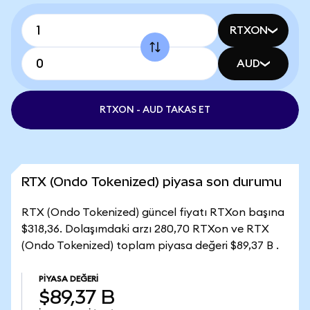
RTXON
AUD
RTXON - AUD TAKAS ET
RTX (Ondo Tokenized) piyasa son durumu
RTX (Ondo Tokenized) güncel fiyatı RTXon başına
$318,36. Dolaşımdaki arzı 280,70 RTXon ve RTX
(Ondo Tokenized) toplam piyasa değeri $89,37 B .
PIYASA DEĞERI
$89,37 B