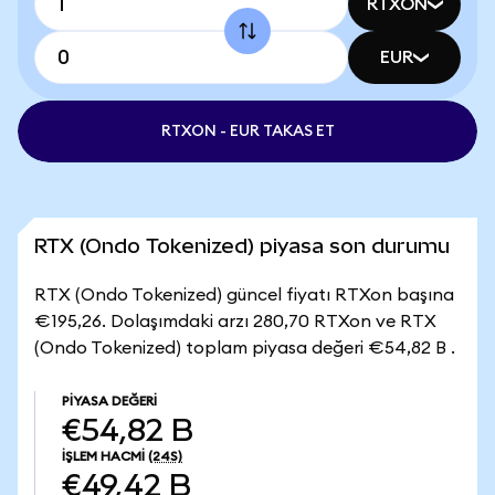
RTXON
EUR
RTXON - EUR TAKAS ET
RTX (Ondo Tokenized) piyasa son durumu
RTX (Ondo Tokenized) güncel fiyatı RTXon başına
€195,26. Dolaşımdaki arzı 280,70 RTXon ve RTX
(Ondo Tokenized) toplam piyasa değeri €54,82 B .
PIYASA DEĞERI
€54,82 B
İŞLEM HACMI
(24S)
€49,42 B