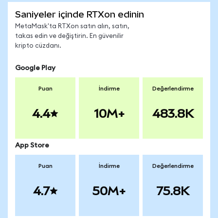
Saniyeler içinde RTXon edinin
MetaMask'ta RTXon satın alın, satın,
takas edin ve değiştirin. En güvenilir
kripto cüzdanı.
Google Play
Puan
İndirme
Değerlendirme
4.4
10M+
483.8K
App Store
Puan
İndirme
Değerlendirme
4.7
50M+
75.8K