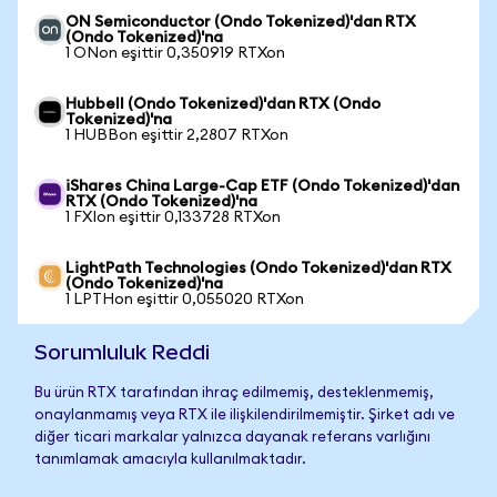
ON Semiconductor (Ondo Tokenized)'dan RTX
(Ondo Tokenized)'na
1 ONon eşittir 0,350919 RTXon
Hubbell (Ondo Tokenized)'dan RTX (Ondo
Tokenized)'na
1 HUBBon eşittir 2,2807 RTXon
iShares China Large-Cap ETF (Ondo Tokenized)'dan
RTX (Ondo Tokenized)'na
1 FXIon eşittir 0,133728 RTXon
LightPath Technologies (Ondo Tokenized)'dan RTX
(Ondo Tokenized)'na
1 LPTHon eşittir 0,055020 RTXon
Sorumluluk Reddi
Bu ürün RTX tarafından ihraç edilmemiş, desteklenmemiş,
onaylanmamış veya RTX ile ilişkilendirilmemiştir. Şirket adı ve
diğer ticari markalar yalnızca dayanak referans varlığını
tanımlamak amacıyla kullanılmaktadır.