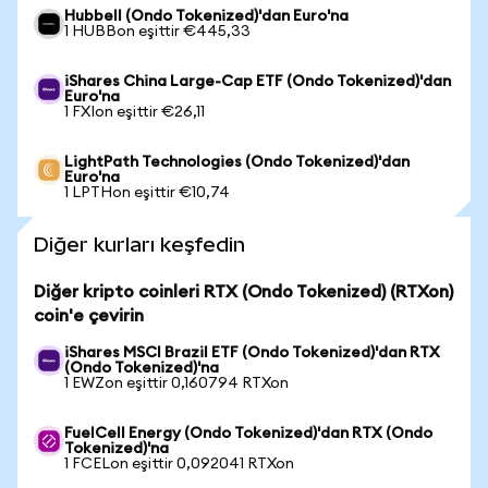
Hubbell (Ondo Tokenized)'dan Euro'na
1 HUBBon eşittir €445,33
iShares China Large-Cap ETF (Ondo Tokenized)'dan
Euro'na
1 FXIon eşittir €26,11
LightPath Technologies (Ondo Tokenized)'dan
Euro'na
1 LPTHon eşittir €10,74
Diğer kurları keşfedin
Diğer kripto coinleri RTX (Ondo Tokenized) (RTXon)
coin'e çevirin
iShares MSCI Brazil ETF (Ondo Tokenized)'dan RTX
(Ondo Tokenized)'na
1 EWZon eşittir 0,160794 RTXon
FuelCell Energy (Ondo Tokenized)'dan RTX (Ondo
Tokenized)'na
1 FCELon eşittir 0,092041 RTXon