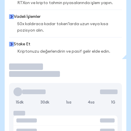
RTXon ve kripto tahmin piyasalarında işlem yapın.
Vadeli İşlemler
50x kaldıraca kadar token'larda uzun veya kısa
pozisyon alın.
Stake Et
Kriptonuzu değerlendirin ve pasif gelir elde edin.
İşlem Yap
15dk
30dk
1sa
4sa
1G