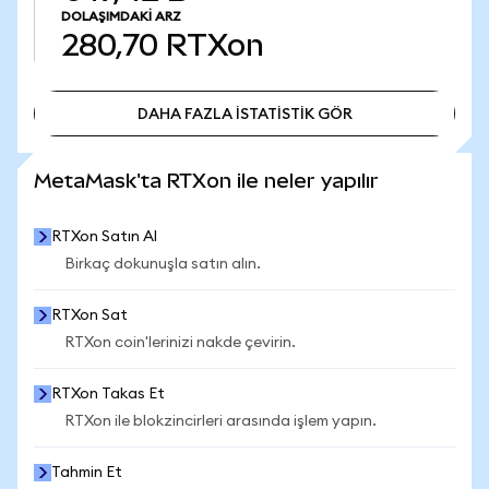
DOLAŞIMDAKI ARZ
280,70
RTXon
DAHA FAZLA İSTATİSTİK GÖR
DAHA FAZLA İSTATİSTİK GÖR
MetaMask'ta RTXon ile neler yapılır
RTXon Satın Al
Birkaç dokunuşla satın alın.
RTXon Sat
RTXon coin'lerinizi nakde çevirin.
RTXon Takas Et
RTXon ile blokzincirleri arasında işlem yapın.
Tahmin Et