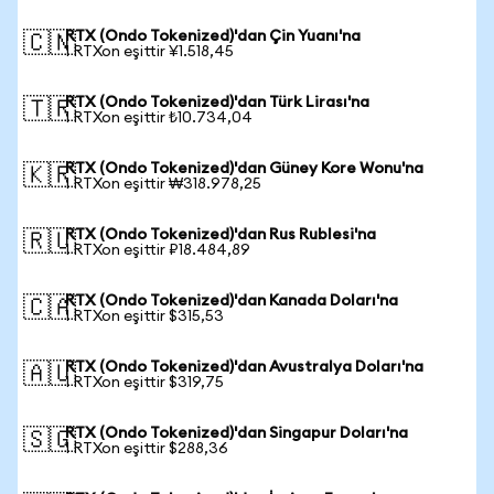
RTX (Ondo Tokenized)'dan Çin Yuanı'na
🇨🇳
1 RTXon eşittir ¥1.518,45
RTX (Ondo Tokenized)'dan Türk Lirası'na
🇹🇷
1 RTXon eşittir ₺10.734,04
RTX (Ondo Tokenized)'dan Güney Kore Wonu'na
🇰🇷
1 RTXon eşittir ₩318.978,25
RTX (Ondo Tokenized)'dan Rus Rublesi'na
🇷🇺
1 RTXon eşittir ₽18.484,89
RTX (Ondo Tokenized)'dan Kanada Doları'na
🇨🇦
1 RTXon eşittir $315,53
RTX (Ondo Tokenized)'dan Avustralya Doları'na
🇦🇺
1 RTXon eşittir $319,75
RTX (Ondo Tokenized)'dan Singapur Doları'na
🇸🇬
1 RTXon eşittir $288,36