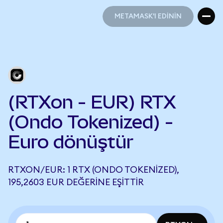
METAMASK'I EDİNİN
METAMASK'I EDİNİN
(RTXon - EUR) RTX
(Ondo Tokenized) -
Euro dönüştür
RTXON/EUR: 1 RTX (ONDO TOKENIZED),
195,2603 EUR DEĞERINE EŞITTIR