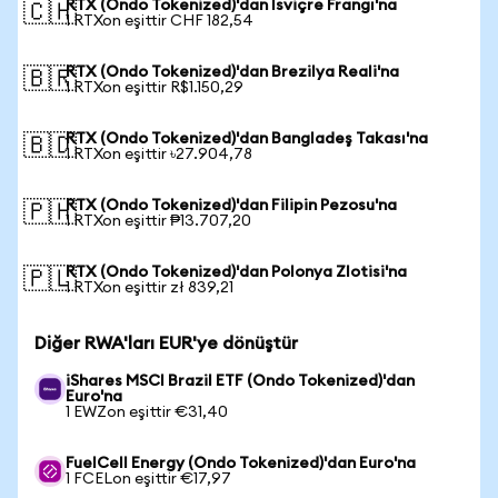
RTX (Ondo Tokenized)'dan İsviçre Frangı'na
🇨🇭
1 RTXon eşittir CHF 182,54
RTX (Ondo Tokenized)'dan Brezilya Reali'na
🇧🇷
1 RTXon eşittir R$1.150,29
RTX (Ondo Tokenized)'dan Bangladeş Takası'na
🇧🇩
1 RTXon eşittir ৳27.904,78
RTX (Ondo Tokenized)'dan Filipin Pezosu'na
🇵🇭
1 RTXon eşittir ₱13.707,20
RTX (Ondo Tokenized)'dan Polonya Zlotisi'na
🇵🇱
1 RTXon eşittir zł 839,21
Diğer RWA'ları EUR'ye dönüştür
iShares MSCI Brazil ETF (Ondo Tokenized)'dan
Euro'na
1 EWZon eşittir €31,40
FuelCell Energy (Ondo Tokenized)'dan Euro'na
1 FCELon eşittir €17,97