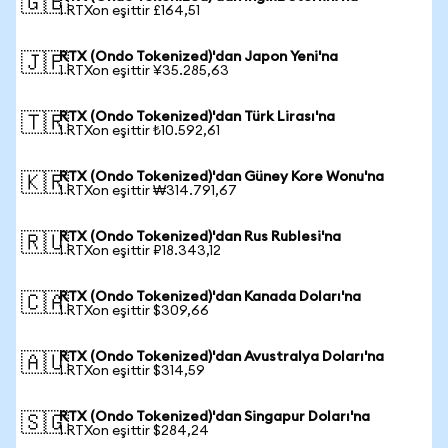
🇬🇧
1 RTXon eşittir £164,51
RTX (Ondo Tokenized)'dan Japon Yeni'na
🇯🇵
1 RTXon eşittir ¥35.285,63
RTX (Ondo Tokenized)'dan Türk Lirası'na
🇹🇷
1 RTXon eşittir ₺10.592,61
RTX (Ondo Tokenized)'dan Güney Kore Wonu'na
🇰🇷
1 RTXon eşittir ₩314.791,67
RTX (Ondo Tokenized)'dan Rus Rublesi'na
🇷🇺
1 RTXon eşittir ₽18.343,12
RTX (Ondo Tokenized)'dan Kanada Doları'na
🇨🇦
1 RTXon eşittir $309,66
RTX (Ondo Tokenized)'dan Avustralya Doları'na
🇦🇺
1 RTXon eşittir $314,59
RTX (Ondo Tokenized)'dan Singapur Doları'na
🇸🇬
1 RTXon eşittir $284,24