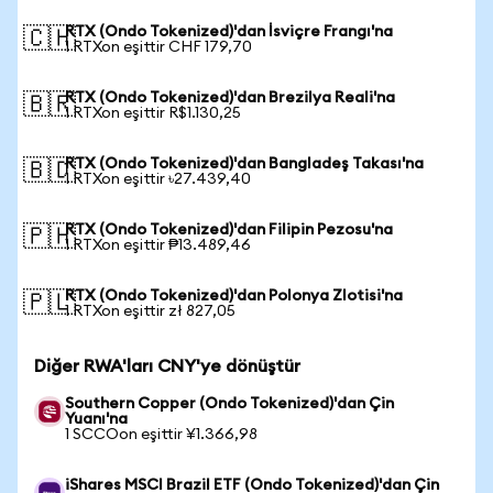
RTX (Ondo Tokenized)'dan İsviçre Frangı'na
🇨🇭
1 RTXon eşittir CHF 179,70
RTX (Ondo Tokenized)'dan Brezilya Reali'na
🇧🇷
1 RTXon eşittir R$1.130,25
RTX (Ondo Tokenized)'dan Bangladeş Takası'na
🇧🇩
1 RTXon eşittir ৳27.439,40
RTX (Ondo Tokenized)'dan Filipin Pezosu'na
🇵🇭
1 RTXon eşittir ₱13.489,46
RTX (Ondo Tokenized)'dan Polonya Zlotisi'na
🇵🇱
1 RTXon eşittir zł 827,05
Diğer RWA'ları CNY'ye dönüştür
Southern Copper (Ondo Tokenized)'dan Çin
Yuanı'na
1 SCCOon eşittir ¥1.366,98
iShares MSCI Brazil ETF (Ondo Tokenized)'dan Çin