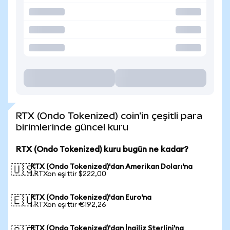
RTX (Ondo Tokenized) coin'in çeşitli para
birimlerinde güncel kuru
RTX (Ondo Tokenized) kuru bugün ne kadar?
RTX (Ondo Tokenized)'dan Amerikan Doları'na
🇺🇸
1 RTXon eşittir $222,00
RTX (Ondo Tokenized)'dan Euro'na
🇪🇺
1 RTXon eşittir €192,26
RTX (Ondo Tokenized)'dan İngiliz Sterlini'na