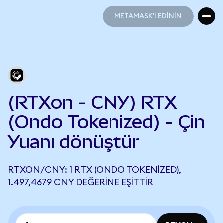
METAMASK'I EDİNİN
METAMASK'I EDİNİN
(RTXon - CNY) RTX
(Ondo Tokenized) - Çin
Yuanı dönüştür
RTXON/CNY: 1 RTX (ONDO TOKENIZED),
1.497,4679 CNY DEĞERINE EŞITTIR