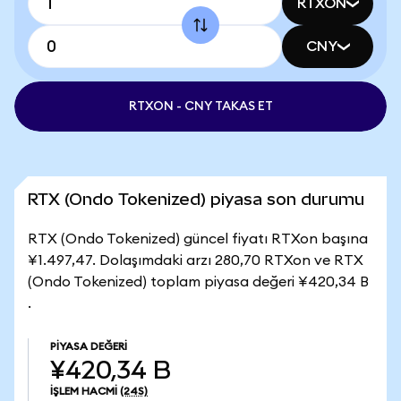
RTXON
CNY
RTXON - CNY TAKAS ET
RTX (Ondo Tokenized) piyasa son durumu
RTX (Ondo Tokenized) güncel fiyatı RTXon başına
¥1.497,47. Dolaşımdaki arzı 280,70 RTXon ve RTX
(Ondo Tokenized) toplam piyasa değeri ¥420,34 B
.
PIYASA DEĞERI
¥420,34 B
İŞLEM HACMI
(24S)