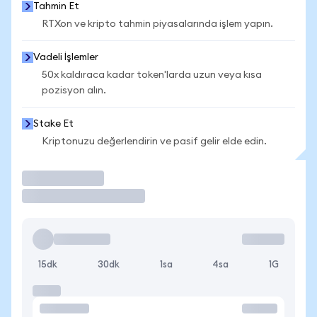
Tahmin Et
RTXon ve kripto tahmin piyasalarında işlem yapın.
Vadeli İşlemler
50x kaldıraca kadar token'larda uzun veya kısa
pozisyon alın.
Stake Et
Kriptonuzu değerlendirin ve pasif gelir elde edin.
İşlem Yap
15dk
30dk
1sa
4sa
1G