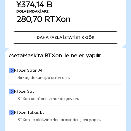
¥374,14 B
DOLAŞIMDAKI ARZ
280,70
RTXon
DAHA FAZLA İSTATİSTİK GÖR
DAHA FAZLA İSTATİSTİK GÖR
MetaMask'ta RTXon ile neler yapılır
RTXon Satın Al
Birkaç dokunuşla satın alın.
RTXon Sat
RTXon coin'lerinizi nakde çevirin.
RTXon Takas Et
RTXon ile blokzincirleri arasında işlem yapın.