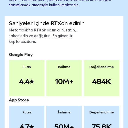
tanımlamak amacıyla kullanılmaktadır.
Saniyeler içinde RTXon edinin
MetaMask'ta RTXon satın alın, satın,
takas edin ve değiştirin. En güvenilir
kripto cüzdanı.
Google Play
Puan
İndirme
Değerlendirme
4.4
10M+
484K
App Store
Puan
İndirme
Değerlendirme
4.7
50M+
75.8K