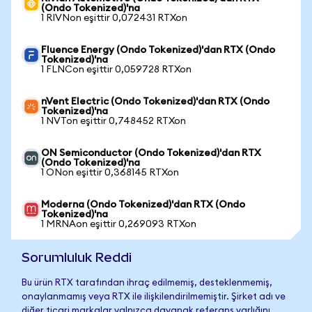
(Ondo Tokenized)'na
1 RIVNon eşittir 0,072431 RTXon
Fluence Energy (Ondo Tokenized)'dan RTX (Ondo
Tokenized)'na
1 FLNCon eşittir 0,059728 RTXon
nVent Electric (Ondo Tokenized)'dan RTX (Ondo
Tokenized)'na
1 NVTon eşittir 0,748452 RTXon
ON Semiconductor (Ondo Tokenized)'dan RTX
(Ondo Tokenized)'na
1 ONon eşittir 0,368145 RTXon
Moderna (Ondo Tokenized)'dan RTX (Ondo
Tokenized)'na
1 MRNAon eşittir 0,269093 RTXon
Sorumluluk Reddi
Bu ürün RTX tarafından ihraç edilmemiş, desteklenmemiş,
onaylanmamış veya RTX ile ilişkilendirilmemiştir. Şirket adı ve
diğer ticari markalar yalnızca dayanak referans varlığını