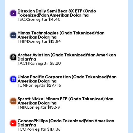
Direxion Daily Semi Bear 3X ETF (Ondo
Tokenized)'dan Amerikan Doları'na
1 SOXSon eşittir $4,40
Himax Technologies (Ondo Tokenized)'dan
Amerikan Doları'na
1 HIMXon eşittir $13,84
Archer Aviation (Ondo Tokenized)'dan Amerikan
Doları'na
1 ACHRon eşittir $5,20
Union Pacific Corporation (Ondo Tokenized)'dan
Amerikan Doları'na
1 UNPon eşittir $297,16
Sprott Nickel Miners ETF (Ondo Tokenized)'dan
Amerikan Doları'na
1 NIKLon eşittir $13,99
ConocoPhillips (Ondo Tokenized)'dan Amerikan
Doları'na
1 COPon eşittir $117,38