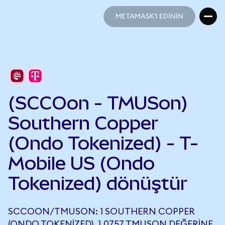
METAMASK'I EDİNİN
METAMASK'I EDİNİN
(SCCOon - TMUSon)
Southern Copper
(Ondo Tokenized) - T-
Mobile US (Ondo
Tokenized) dönüştür
SCCOON/TMUSON: 1 SOUTHERN COPPER
(ONDO TOKENIZED), 1,0757 TMUSON DEĞERINE