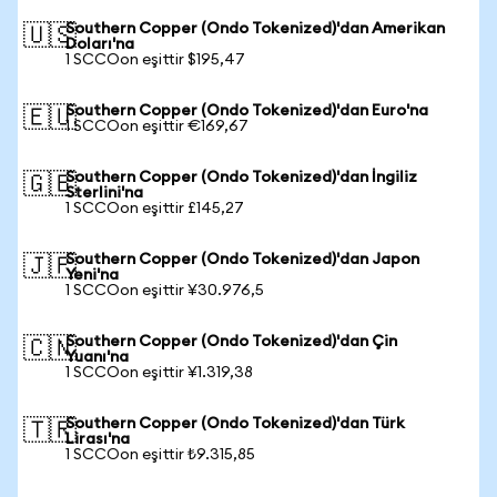
Southern Copper (Ondo Tokenized)'dan Amerikan
🇺🇸
Doları'na
1 SCCOon eşittir $195,47
Southern Copper (Ondo Tokenized)'dan Euro'na
🇪🇺
1 SCCOon eşittir €169,67
Southern Copper (Ondo Tokenized)'dan İngiliz
🇬🇧
Sterlini'na
1 SCCOon eşittir £145,27
Southern Copper (Ondo Tokenized)'dan Japon
🇯🇵
Yeni'na
1 SCCOon eşittir ¥30.976,5
Southern Copper (Ondo Tokenized)'dan Çin
🇨🇳
Yuanı'na
1 SCCOon eşittir ¥1.319,38
Southern Copper (Ondo Tokenized)'dan Türk
🇹🇷
Lirası'na
1 SCCOon eşittir ₺9.315,85