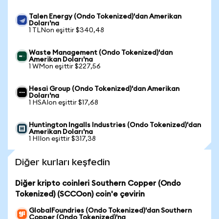
Talen Energy (Ondo Tokenized)'dan Amerikan
Doları'na
1 TLNon eşittir $340,48
Waste Management (Ondo Tokenized)'dan
Amerikan Doları'na
1 WMon eşittir $227,56
Hesai Group (Ondo Tokenized)'dan Amerikan
Doları'na
1 HSAIon eşittir $17,68
Huntington Ingalls Industries (Ondo Tokenized)'dan
Amerikan Doları'na
1 HIIon eşittir $317,38
Diğer kurları keşfedin
Diğer kripto coinleri Southern Copper (Ondo
Tokenized) (SCCOon) coin'e çevirin
GlobalFoundries (Ondo Tokenized)'dan Southern
Copper (Ondo Tokenized)'na