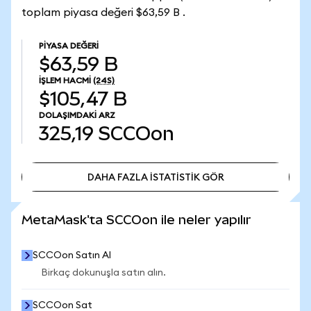
toplam piyasa değeri $63,59 B .
PIYASA DEĞERI
$63,59 B
İŞLEM HACMI
(24S)
$105,47 B
DOLAŞIMDAKI ARZ
325,19
SCCOon
DAHA FAZLA İSTATİSTİK GÖR
DAHA FAZLA İSTATİSTİK GÖR
MetaMask'ta SCCOon ile neler yapılır
SCCOon Satın Al
Birkaç dokunuşla satın alın.
SCCOon Sat