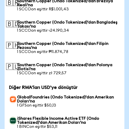
Southern Copper (Ondo Tokenized)'dan Brezilya
🇧🇷
Reali'na
1 SCCOon eşittir R$1.001,43
Southern Copper (Ondo Tokenized)'dan Bangladeş
🇧🇩
Takası'na
1 SCCOon eşittir ৳24.190,34
Southern Copper (Ondo Tokenized)'dan Filipin
🇵🇭
Pezosu'na
1 SCCOon eşittir ₱11.874,78
Southern Copper (Ondo Tokenized)'dan Polonya
🇵🇱
Zlotisi'na
1 SCCOon eşittir zł 729,57
Diğer RWA'ları USD'ye dönüştür
GlobalFoundries (Ondo Tokenized)'dan Amerikan
Doları'na
1 GFSon eşittir $50,13
iShares Flexible Income Active ETF (Ondo
Tokenized)'dan Amerikan Doları'na
1 BINCon eşittir $53,11