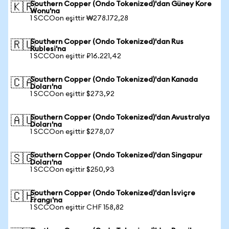
Southern Copper (Ondo Tokenized)'dan Güney Kore
🇰🇷
Wonu'na
1 SCCOon eşittir ₩278.172,28
Southern Copper (Ondo Tokenized)'dan Rus
🇷🇺
Rublesi'na
1 SCCOon eşittir ₽16.221,42
Southern Copper (Ondo Tokenized)'dan Kanada
🇨🇦
Doları'na
1 SCCOon eşittir $273,92
Southern Copper (Ondo Tokenized)'dan Avustralya
🇦🇺
Doları'na
1 SCCOon eşittir $278,07
Southern Copper (Ondo Tokenized)'dan Singapur
🇸🇬
Doları'na
1 SCCOon eşittir $250,93
Southern Copper (Ondo Tokenized)'dan İsviçre
🇨🇭
Frangı'na
1 SCCOon eşittir CHF 158,82