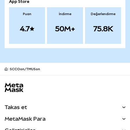
App Store
Puan
İndirme
Değerlendirme
4.7
50M+
75.8K
SCCOon/TMUSon
MetaMask site alt bilgisi
Takas et
Takas İşlemleri
MetaMask Para
Tahmin Et
YENİ
Kripto Al