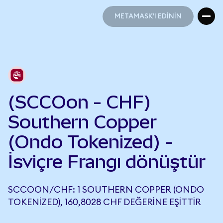
METAMASK'I EDİNİN
METAMASK'I EDİNİN
(SCCOon - CHF)
Southern Copper
(Ondo Tokenized) -
İsviçre Frangı dönüştür
SCCOON/CHF: 1 SOUTHERN COPPER (ONDO
TOKENIZED), 160,8028 CHF DEĞERINE EŞITTIR