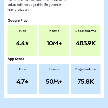
MetaMask'ta SCCOon satın alın, satın,
takas edin ve değiştirin. En güvenilir
kripto cüzdanı.
Google Play
Puan
İndirme
Değerlendirme
4.4
10M+
483.9K
App Store
Puan
İndirme
Değerlendirme
4.7
50M+
75.8K