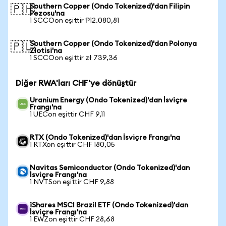
Southern Copper (Ondo Tokenized)'dan Filipin
🇵🇭
Pezosu'na
1 SCCOon eşittir ₱12.080,81
Southern Copper (Ondo Tokenized)'dan Polonya
🇵🇱
Zlotisi'na
1 SCCOon eşittir zł 739,36
Diğer RWA'ları CHF'ye dönüştür
Uranium Energy (Ondo Tokenized)'dan İsviçre
Frangı'na
1 UECon eşittir CHF 9,11
RTX (Ondo Tokenized)'dan İsviçre Frangı'na
1 RTXon eşittir CHF 180,05
Navitas Semiconductor (Ondo Tokenized)'dan
İsviçre Frangı'na
1 NVTSon eşittir CHF 9,88
iShares MSCI Brazil ETF (Ondo Tokenized)'dan
İsviçre Frangı'na
1 EWZon eşittir CHF 28,68