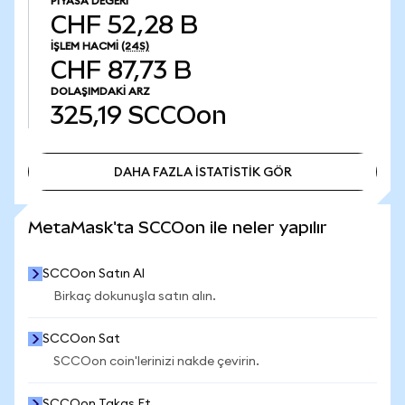
PIYASA DEĞERI
CHF 52,28 B
İŞLEM HACMI
(24S)
CHF 87,73 B
DOLAŞIMDAKI ARZ
325,19
SCCOon
DAHA FAZLA İSTATİSTİK GÖR
DAHA FAZLA İSTATİSTİK GÖR
MetaMask'ta SCCOon ile neler yapılır
SCCOon Satın Al
Birkaç dokunuşla satın alın.
SCCOon Sat
SCCOon coin'lerinizi nakde çevirin.
SCCOon Takas Et