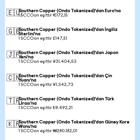
Southern Copper (Ondo Tokenized)'dan Euro'na
🇪🇺
1 SCCOon eşittir €172,15
Southern Copper (Ondo Tokenized)'dan İngiliz
🇬🇧
Sterlini'na
1 SCCOon eşittir £147,51
Southern Copper (Ondo Tokenized)'dan Japon
🇯🇵
Yeni'na
1 SCCOon eşittir ¥31.404,53
Southern Copper (Ondo Tokenized)'dan Çin
🇨🇳
Yuanı'na
1 SCCOon eşittir ¥1.342,73
Southern Copper (Ondo Tokenized)'dan Türk
🇹🇷
Lirası'na
1 SCCOon eşittir ₺9.492,21
Southern Copper (Ondo Tokenized)'dan Güney Kore
🇰🇷
Wonu'na
1 SCCOon eşittir ₩280.182,01