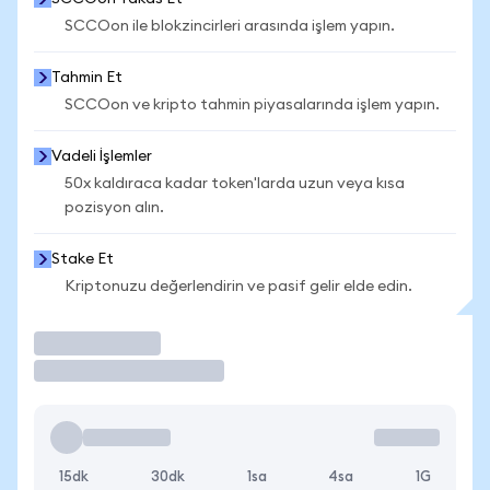
SCCOon ile blokzincirleri arasında işlem yapın.
Tahmin Et
SCCOon ve kripto tahmin piyasalarında işlem yapın.
Vadeli İşlemler
50x kaldıraca kadar token'larda uzun veya kısa
pozisyon alın.
Stake Et
Kriptonuzu değerlendirin ve pasif gelir elde edin.
İşlem Yap
15dk
30dk
1sa
4sa
1G