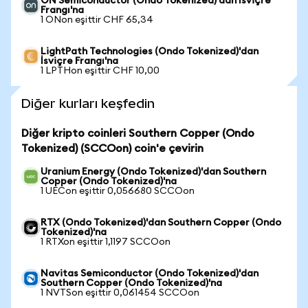
ON Semiconductor (Ondo Tokenized)'dan İsviçre
Frangı'na
1 ONon eşittir CHF 65,34
LightPath Technologies (Ondo Tokenized)'dan
İsviçre Frangı'na
1 LPTHon eşittir CHF 10,00
Diğer kurları keşfedin
Diğer kripto coinleri Southern Copper (Ondo
Tokenized) (SCCOon) coin'e çevirin
Uranium Energy (Ondo Tokenized)'dan Southern
Copper (Ondo Tokenized)'na
1 UECon eşittir 0,056680 SCCOon
RTX (Ondo Tokenized)'dan Southern Copper (Ondo
Tokenized)'na
1 RTXon eşittir 1,1197 SCCOon
Navitas Semiconductor (Ondo Tokenized)'dan
Southern Copper (Ondo Tokenized)'na
1 NVTSon eşittir 0,061454 SCCOon