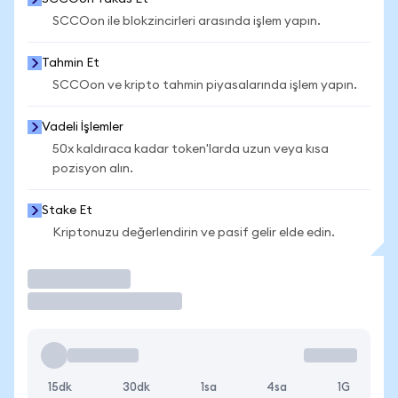
SCCOon ile blokzincirleri arasında işlem yapın.
Tahmin Et
SCCOon ve kripto tahmin piyasalarında işlem yapın.
Vadeli İşlemler
50x kaldıraca kadar token'larda uzun veya kısa
pozisyon alın.
Stake Et
Kriptonuzu değerlendirin ve pasif gelir elde edin.
İşlem Yap
15dk
30dk
1sa
4sa
1G