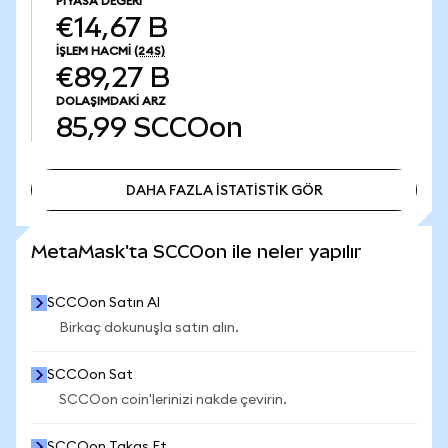
PIYASA DEĞERI
€14,67 B
İŞLEM HACMI
(24S)
€89,27 B
DOLAŞIMDAKI ARZ
85,99
SCCOon
DAHA FAZLA İSTATİSTİK GÖR
DAHA FAZLA İSTATİSTİK GÖR
MetaMask'ta SCCOon ile neler yapılır
SCCOon Satın Al
Birkaç dokunuşla satın alın.
SCCOon Sat
SCCOon coin'lerinizi nakde çevirin.
SCCOon Takas Et