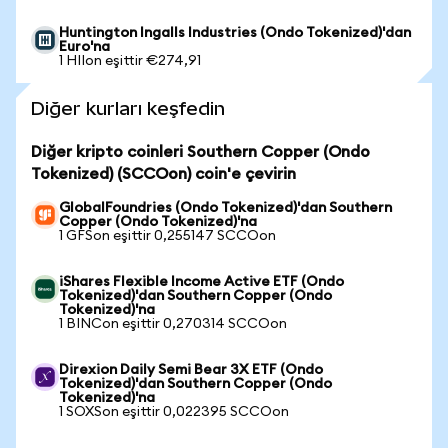
Huntington Ingalls Industries (Ondo Tokenized)'dan
Euro'na
1 HIIon eşittir €274,91
Diğer kurları keşfedin
Diğer kripto coinleri Southern Copper (Ondo
Tokenized) (SCCOon) coin'e çevirin
GlobalFoundries (Ondo Tokenized)'dan Southern
Copper (Ondo Tokenized)'na
1 GFSon eşittir 0,255147 SCCOon
iShares Flexible Income Active ETF (Ondo
Tokenized)'dan Southern Copper (Ondo
Tokenized)'na
1 BINCon eşittir 0,270314 SCCOon
Direxion Daily Semi Bear 3X ETF (Ondo
Tokenized)'dan Southern Copper (Ondo
Tokenized)'na
1 SOXSon eşittir 0,022395 SCCOon