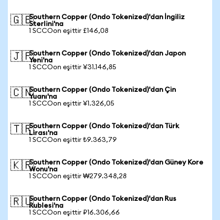
Southern Copper (Ondo Tokenized)'dan İngiliz
🇬🇧
Sterlini'na
1 SCCOon eşittir £146,08
Southern Copper (Ondo Tokenized)'dan Japon
🇯🇵
Yeni'na
1 SCCOon eşittir ¥31.146,85
Southern Copper (Ondo Tokenized)'dan Çin
🇨🇳
Yuanı'na
1 SCCOon eşittir ¥1.326,05
Southern Copper (Ondo Tokenized)'dan Türk
🇹🇷
Lirası'na
1 SCCOon eşittir ₺9.363,79
Southern Copper (Ondo Tokenized)'dan Güney Kore
🇰🇷
Wonu'na
1 SCCOon eşittir ₩279.348,28
Southern Copper (Ondo Tokenized)'dan Rus
🇷🇺
Rublesi'na
1 SCCOon eşittir ₽16.306,66