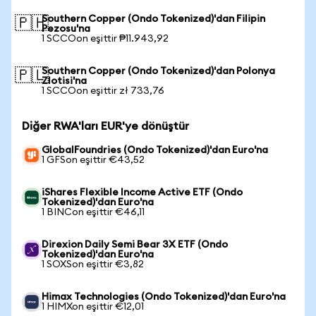
Southern Copper (Ondo Tokenized)'dan Filipin
🇵🇭
Pezosu'na
1 SCCOon eşittir ₱11.943,92
Southern Copper (Ondo Tokenized)'dan Polonya
🇵🇱
Zlotisi'na
1 SCCOon eşittir zł 733,76
Diğer RWA'ları EUR'ye dönüştür
GlobalFoundries (Ondo Tokenized)'dan Euro'na
1 GFSon eşittir €43,52
iShares Flexible Income Active ETF (Ondo
Tokenized)'dan Euro'na
1 BINCon eşittir €46,11
Direxion Daily Semi Bear 3X ETF (Ondo
Tokenized)'dan Euro'na
1 SOXSon eşittir €3,82
Himax Technologies (Ondo Tokenized)'dan Euro'na
1 HIMXon eşittir €12,01