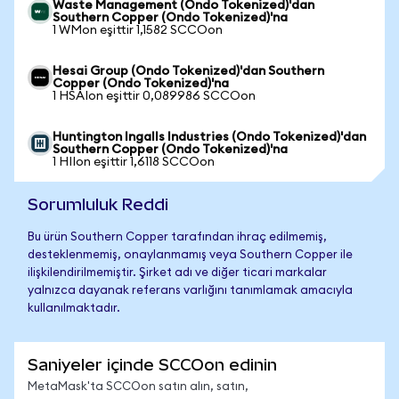
Waste Management (Ondo Tokenized)'dan
Southern Copper (Ondo Tokenized)'na
1 WMon eşittir 1,1582 SCCOon
Hesai Group (Ondo Tokenized)'dan Southern
Copper (Ondo Tokenized)'na
1 HSAIon eşittir 0,089986 SCCOon
Huntington Ingalls Industries (Ondo Tokenized)'dan
Southern Copper (Ondo Tokenized)'na
1 HIIon eşittir 1,6118 SCCOon
Sorumluluk Reddi
Bu ürün Southern Copper tarafından ihraç edilmemiş,
desteklenmemiş, onaylanmamış veya Southern Copper ile
ilişkilendirilmemiştir. Şirket adı ve diğer ticari markalar
yalnızca dayanak referans varlığını tanımlamak amacıyla
kullanılmaktadır.
Saniyeler içinde SCCOon edinin
MetaMask'ta SCCOon satın alın, satın,