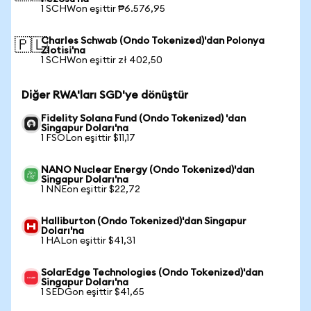
1 SCHWon eşittir ₱6.576,95
Charles Schwab (Ondo Tokenized)'dan Polonya
🇵🇱
Zlotisi'na
1 SCHWon eşittir zł 402,50
Diğer RWA'ları SGD'ye dönüştür
Fidelity Solana Fund (Ondo Tokenized) 'dan
Singapur Doları'na
1 FSOLon eşittir $11,17
NANO Nuclear Energy (Ondo Tokenized)'dan
Singapur Doları'na
1 NNEon eşittir $22,72
Halliburton (Ondo Tokenized)'dan Singapur
Doları'na
1 HALon eşittir $41,31
SolarEdge Technologies (Ondo Tokenized)'dan
Singapur Doları'na
1 SEDGon eşittir $41,65