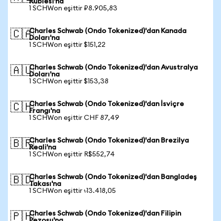
Rublesi'na
1 SCHWon eşittir ₽8.905,83
Charles Schwab (Ondo Tokenized)'dan Kanada
🇨🇦
Doları'na
1 SCHWon eşittir $151,22
Charles Schwab (Ondo Tokenized)'dan Avustralya
🇦🇺
Doları'na
1 SCHWon eşittir $153,38
Charles Schwab (Ondo Tokenized)'dan İsviçre
🇨🇭
Frangı'na
1 SCHWon eşittir CHF 87,49
Charles Schwab (Ondo Tokenized)'dan Brezilya
🇧🇷
Reali'na
1 SCHWon eşittir R$552,74
Charles Schwab (Ondo Tokenized)'dan Bangladeş
🇧🇩
Takası'na
1 SCHWon eşittir ৳13.418,05
Charles Schwab (Ondo Tokenized)'dan Filipin
🇵🇭
Pezosu'na