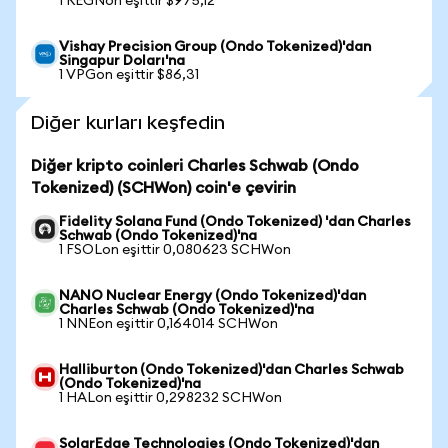
1 REGNon eşittir $975,12
Vishay Precision Group (Ondo Tokenized)'dan
Singapur Doları'na
1 VPGon eşittir $86,31
Diğer kurları keşfedin
Diğer kripto coinleri Charles Schwab (Ondo
Tokenized) (SCHWon) coin'e çevirin
Fidelity Solana Fund (Ondo Tokenized) 'dan Charles
Schwab (Ondo Tokenized)'na
1 FSOLon eşittir 0,080623 SCHWon
NANO Nuclear Energy (Ondo Tokenized)'dan
Charles Schwab (Ondo Tokenized)'na
1 NNEon eşittir 0,164014 SCHWon
Halliburton (Ondo Tokenized)'dan Charles Schwab
(Ondo Tokenized)'na
1 HALon eşittir 0,298232 SCHWon
SolarEdge Technologies (Ondo Tokenized)'dan