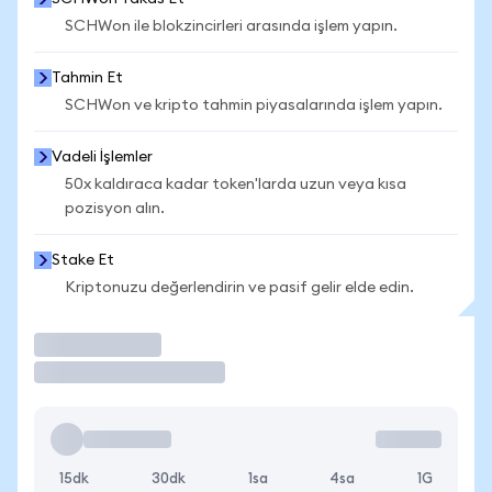
SCHWon ile blokzincirleri arasında işlem yapın.
Tahmin Et
SCHWon ve kripto tahmin piyasalarında işlem yapın.
Vadeli İşlemler
50x kaldıraca kadar token'larda uzun veya kısa
pozisyon alın.
Stake Et
Kriptonuzu değerlendirin ve pasif gelir elde edin.
İşlem Yap
15dk
30dk
1sa
4sa
1G