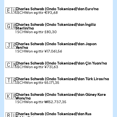
Charles Schwab (Ondo Tokenized)'dan Euro'na
🇪🇺
1 SCHWon eşittir €93,68
Charles Schwab (Ondo Tokenized)'dan İngiliz
🇬🇧
Sterlini'na
1 SCHWon eşittir £80,30
Charles Schwab (Ondo Tokenized)'dan Japon
🇯🇵
Yeni'na
1 SCHWon eşittir ¥17.061,56
Charles Schwab (Ondo Tokenized)'dan Çin Yuanı'na
🇨🇳
1 SCHWon eşittir ¥731,63
Charles Schwab (Ondo Tokenized)'dan Türk Lirası'na
🇹🇷
1 SCHWon eşittir ₺5.171,35
Charles Schwab (Ondo Tokenized)'dan Güney Kore
🇰🇷
Wonu'na
1 SCHWon eşittir ₩152.737,35
Charles Schwab (Ondo Tokenized)'dan Rus
🇷🇺