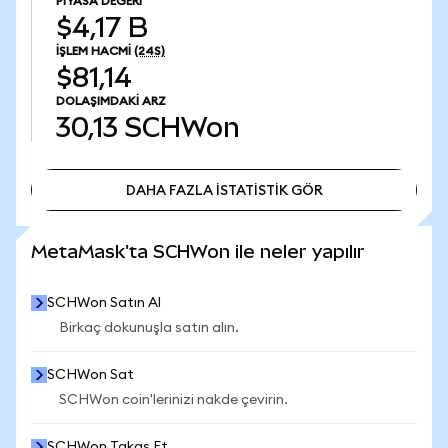
PIYASA DEĞERI
$4,17 B
İŞLEM HACMI
(24S)
$81,14
DOLAŞIMDAKI ARZ
30,13
SCHWon
DAHA FAZLA İSTATİSTİK GÖR
DAHA FAZLA İSTATİSTİK GÖR
MetaMask'ta SCHWon ile neler yapılır
SCHWon Satın Al
Birkaç dokunuşla satın alın.
SCHWon Sat
SCHWon coin'lerinizi nakde çevirin.
SCHWon Takas Et