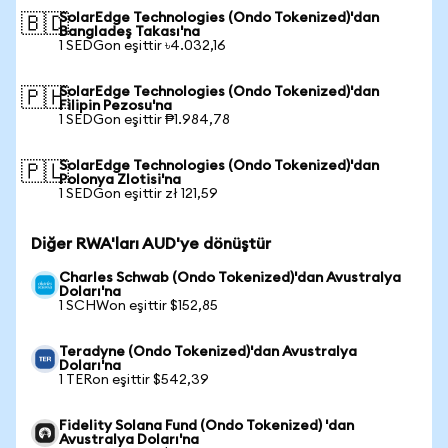
SolarEdge Technologies (Ondo Tokenized)'dan
🇧🇩
Bangladeş Takası'na
1 SEDGon eşittir ৳4.032,16
SolarEdge Technologies (Ondo Tokenized)'dan
🇵🇭
Filipin Pezosu'na
1 SEDGon eşittir ₱1.984,78
SolarEdge Technologies (Ondo Tokenized)'dan
🇵🇱
Polonya Zlotisi'na
1 SEDGon eşittir zł 121,59
Diğer RWA'ları AUD'ye dönüştür
Charles Schwab (Ondo Tokenized)'dan Avustralya
Doları'na
1 SCHWon eşittir $152,85
Teradyne (Ondo Tokenized)'dan Avustralya
Doları'na
1 TERon eşittir $542,39
Fidelity Solana Fund (Ondo Tokenized) 'dan
Avustralya Doları'na