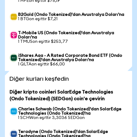
1 HPEon eşittir $75,19
B2Gold (Ondo Tokenized)'dan Avustralya Doları'na
1 BTGon eşittir $7,21
T-Mobile US (Ondo Tokenized)'dan Avustralya
Doları'na
1 TMUSon eşittir $253,77
iShares Aaa - A Rated Corporate Bond ETF (Ondo
Tokenized)'dan Avustralya Doları'na
1 QLTAon eşittir $66,00
Diğer kurları keşfedin
Diğer kripto coinleri SolarEdge Technologies
(Ondo Tokenized) (SEDGon) coin'e çevirin
Charles Schwab (Ondo Tokenized)'dan SolarEdge
Technologies (Ondo Tokenized)'na
1 SCHWon eşittir 3,3036 SEDGon
Teradyne (Ondo Tokenized)'dan SolarEdge
Technologies (Ondo Tokenized)'na