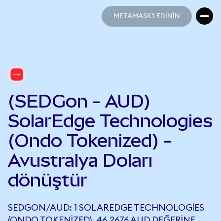
METAMASK'I EDİNİN
METAMASK'I EDİNİN
(SEDGon - AUD)
SolarEdge Technologies
(Ondo Tokenized) -
Avustralya Doları
dönüştür
SEDGON/AUD: 1 SOLAREDGE TECHNOLOGIES
(ONDO TOKENIZED), 46,2676 AUD DEĞERINE