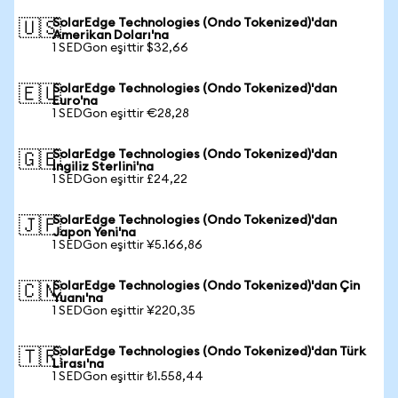
SolarEdge Technologies (Ondo Tokenized)'dan
🇺🇸
Amerikan Doları'na
1 SEDGon eşittir $32,66
SolarEdge Technologies (Ondo Tokenized)'dan
🇪🇺
Euro'na
1 SEDGon eşittir €28,28
SolarEdge Technologies (Ondo Tokenized)'dan
🇬🇧
İngiliz Sterlini'na
1 SEDGon eşittir £24,22
SolarEdge Technologies (Ondo Tokenized)'dan
🇯🇵
Japon Yeni'na
1 SEDGon eşittir ¥5.166,86
SolarEdge Technologies (Ondo Tokenized)'dan Çin
🇨🇳
Yuanı'na
1 SEDGon eşittir ¥220,35
SolarEdge Technologies (Ondo Tokenized)'dan Türk
🇹🇷
Lirası'na
1 SEDGon eşittir ₺1.558,44