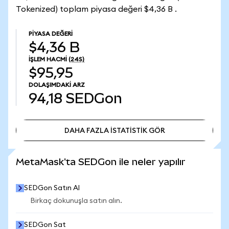
Tokenized) toplam piyasa değeri $4,36 B .
PIYASA DEĞERI
$4,36 B
İŞLEM HACMI
(24S)
$95,95
DOLAŞIMDAKI ARZ
94,18
SEDGon
DAHA FAZLA İSTATİSTİK GÖR
DAHA FAZLA İSTATİSTİK GÖR
MetaMask'ta SEDGon ile neler yapılır
SEDGon Satın Al
Birkaç dokunuşla satın alın.
SEDGon Sat