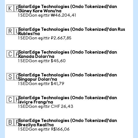
SolarEdge Technologies (Ondo Tokenized)'dan
🇰🇷
Güney Kore Wonu'na
1 SEDGon eşittir ₩46.204,41
SolarEdge Technologies (Ondo Tokenized)'dan Rus
🇷🇺
Rublesi'na
1 SEDGon eşittir ₽2.667,85
SolarEdge Technologies (Ondo Tokenized)'dan
🇨🇦
Kanada Doları'na
1 SEDGon eşittir $45,60
SolarEdge Technologies (Ondo Tokenized)'dan
🇸🇬
Singapur Doları'na
1 SEDGon eşittir $41,79
SolarEdge Technologies (Ondo Tokenized)'dan
🇨🇭
İsviçre Frangı'na
1 SEDGon eşittir CHF 26,43
SolarEdge Technologies (Ondo Tokenized)'dan
🇧🇷
Brezilya Reali'na
1 SEDGon eşittir R$166,06