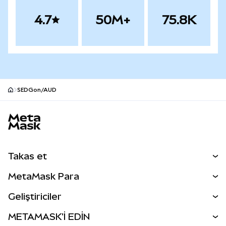
4.7
50M+
75.8K
SEDGon/AUD
MetaMask site alt bilgisi
Takas et
Takas İşlemleri
MetaMask Para
Tahmin Et
YENİ
Kripto Al
Geliştiriciler
Perps
YENİ
MetaMask Kart
Dökümantasyon
METAMASK'İ EDİN
RWA'lar
mUSD
YENİ
Kontrol Paneli