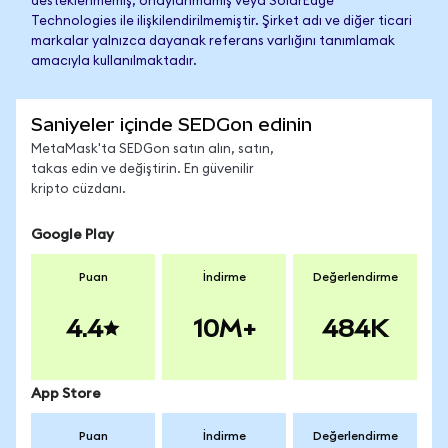
desteklenmemiş, onaylanmamış veya SolarEdge
Technologies ile ilişkilendirilmemiştir. Şirket adı ve diğer ticari
markalar yalnızca dayanak referans varlığını tanımlamak
amacıyla kullanılmaktadır.
Saniyeler içinde SEDGon edinin
MetaMask'ta SEDGon satın alın, satın,
takas edin ve değiştirin. En güvenilir
kripto cüzdanı.
Google Play
Puan
İndirme
Değerlendirme
4.4
10M+
484K
App Store
Puan
İndirme
Değerlendirme