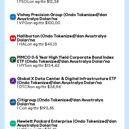
1 FSOLon eşittir $12,38
Vishay Precision Group (Ondo Tokenized)'dan
Avustralya Doları'na
1 VPGon eşittir $100,00
Halliburton (Ondo Tokenized)'dan Avustralya
Doları'na
1 HALon eşittir $45,13
PIMCO 0-5 Year High Yield Corporate Bond Index
ETF (Ondo Tokenized)'dan Avustralya Doları'na
1 HYSon eşittir $134,62
Global X Data Center & Digital Infrastructure ETF
(Ondo Tokenized)'dan Avustralya Doları'na
1 DTCRon eşittir $38,96
Citigroup (Ondo Tokenized)'dan Avustralya
Doları'na
1 Con eşittir $193,85
Hewlett Packard Enterprise (Ondo Tokenized)'dan
Avustralya Doları'na