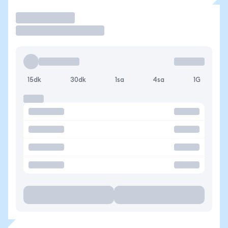
İşlem Yap
15dk
30dk
1sa
4sa
1G