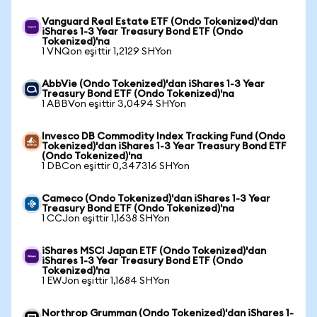
Vanguard Real Estate ETF (Ondo Tokenized)'dan
iShares 1-3 Year Treasury Bond ETF (Ondo
Tokenized)'na
1 VNQon eşittir 1,2129 SHYon
AbbVie (Ondo Tokenized)'dan iShares 1-3 Year
Treasury Bond ETF (Ondo Tokenized)'na
1 ABBVon eşittir 3,0494 SHYon
Invesco DB Commodity Index Tracking Fund (Ondo
Tokenized)'dan iShares 1-3 Year Treasury Bond ETF
(Ondo Tokenized)'na
1 DBCon eşittir 0,347316 SHYon
Cameco (Ondo Tokenized)'dan iShares 1-3 Year
Treasury Bond ETF (Ondo Tokenized)'na
1 CCJon eşittir 1,1638 SHYon
iShares MSCI Japan ETF (Ondo Tokenized)'dan
iShares 1-3 Year Treasury Bond ETF (Ondo
Tokenized)'na
1 EWJon eşittir 1,1684 SHYon
Northrop Grumman (Ondo Tokenized)'dan iShares 1-