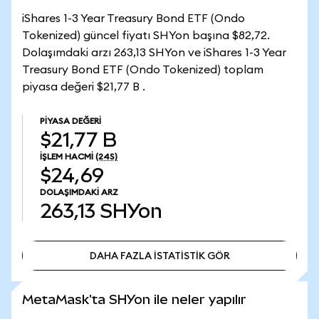
iShares 1-3 Year Treasury Bond ETF (Ondo
Tokenized) güncel fiyatı SHYon başına $82,72.
Dolaşımdaki arzı 263,13 SHYon ve iShares 1-3 Year
Treasury Bond ETF (Ondo Tokenized) toplam
piyasa değeri $21,77 B .
PIYASA DEĞERI
$21,77 B
İŞLEM HACMI
(24S)
$24,69
DOLAŞIMDAKI ARZ
263,13
SHYon
DAHA FAZLA İSTATİSTİK GÖR
DAHA FAZLA İSTATİSTİK GÖR
MetaMask'ta SHYon ile neler yapılır