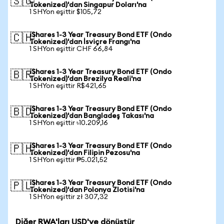
🇸🇬
Tokenized)'dan Singapur Doları'na
1 SHYon eşittir $105,72
iShares 1-3 Year Treasury Bond ETF (Ondo
🇨🇭
Tokenized)'dan İsviçre Frangı'na
1 SHYon eşittir CHF 66,84
iShares 1-3 Year Treasury Bond ETF (Ondo
🇧🇷
Tokenized)'dan Brezilya Reali'na
1 SHYon eşittir R$421,65
iShares 1-3 Year Treasury Bond ETF (Ondo
🇧🇩
Tokenized)'dan Bangladeş Takası'na
1 SHYon eşittir ৳10.209,16
iShares 1-3 Year Treasury Bond ETF (Ondo
🇵🇭
Tokenized)'dan Filipin Pezosu'na
1 SHYon eşittir ₱5.021,52
iShares 1-3 Year Treasury Bond ETF (Ondo
🇵🇱
Tokenized)'dan Polonya Zlotisi'na
1 SHYon eşittir zł 307,32
Diğer RWA'ları USD'ye dönüştür