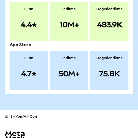
Puan
İndirme
Değerlendirme
4.4
10M+
483.9K
App Store
Puan
İndirme
Değerlendirme
4.7
50M+
75.8K
SHYon/AMCon
MetaMask site alt bilgisi