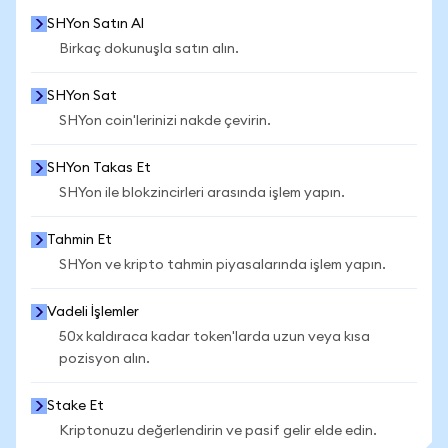
SHYon Satın Al
Birkaç dokunuşla satın alın.
SHYon Sat
SHYon coin'lerinizi nakde çevirin.
SHYon Takas Et
SHYon ile blokzincirleri arasında işlem yapın.
Tahmin Et
SHYon ve kripto tahmin piyasalarında işlem yapın.
Vadeli İşlemler
50x kaldıraca kadar token'larda uzun veya kısa
pozisyon alın.
Stake Et
Kriptonuzu değerlendirin ve pasif gelir elde edin.