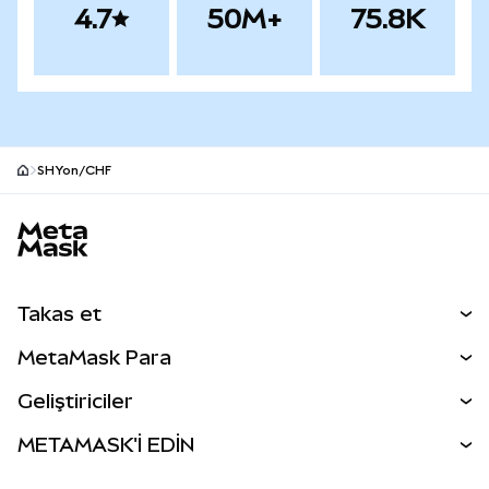
4.7
50M+
75.8K
SHYon/CHF
MetaMask site alt bilgisi
Takas et
Takas İşlemleri
MetaMask Para
Tahmin Et
YENİ
Kripto Al
Geliştiriciler
Perps
YENİ
MetaMask Kart
Dökümantasyon
METAMASK'İ EDİN
RWA'lar
mUSD
YENİ
Kontrol Paneli
İşlem Kalkanı