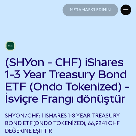
METAMASK'I EDİNİN
METAMASK'I EDİNİN
(SHYon - CHF) iShares
1-3 Year Treasury Bond
ETF (Ondo Tokenized) -
İsviçre Frangı dönüştür
SHYON/CHF: 1 ISHARES 1-3 YEAR TREASURY
BOND ETF (ONDO TOKENIZED), 66,9241 CHF
DEĞERINE EŞITTIR