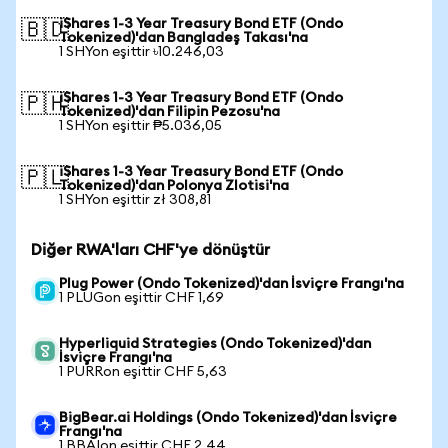
iShares 1-3 Year Treasury Bond ETF (Ondo
🇧🇩
Tokenized)'dan Bangladeş Takası'na
1 SHYon eşittir ৳10.246,03
iShares 1-3 Year Treasury Bond ETF (Ondo
🇵🇭
Tokenized)'dan Filipin Pezosu'na
1 SHYon eşittir ₱5.036,05
iShares 1-3 Year Treasury Bond ETF (Ondo
🇵🇱
Tokenized)'dan Polonya Zlotisi'na
1 SHYon eşittir zł 308,81
Diğer RWA'ları CHF'ye dönüştür
Plug Power (Ondo Tokenized)'dan İsviçre Frangı'na
1 PLUGon eşittir CHF 1,69
Hyperliquid Strategies (Ondo Tokenized)'dan
İsviçre Frangı'na
1 PURRon eşittir CHF 5,63
BigBear.ai Holdings (Ondo Tokenized)'dan İsviçre
Frangı'na
1 BBAIon eşittir CHF 2,44