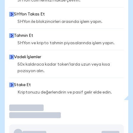
SHYon coin'lerinizi nakde çevirin.
SHYon Takas Et
SHYon ile blokzincirleri arasında işlem yapın.
Tahmin Et
SHYon ve kripto tahmin piyasalarında işlem yapın.
Vadeli İşlemler
50x kaldıraca kadar token'larda uzun veya kısa
pozisyon alın.
Stake Et
Kriptonuzu değerlendirin ve pasif gelir elde edin.
İşlem Yap