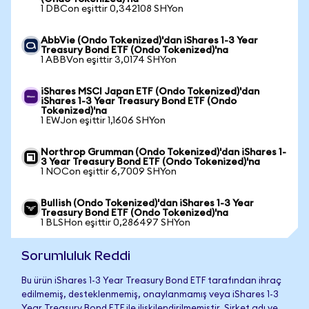
1 DBCon eşittir 0,342108 SHYon
AbbVie (Ondo Tokenized)'dan iShares 1-3 Year
Treasury Bond ETF (Ondo Tokenized)'na
1 ABBVon eşittir 3,0174 SHYon
iShares MSCI Japan ETF (Ondo Tokenized)'dan
iShares 1-3 Year Treasury Bond ETF (Ondo
Tokenized)'na
1 EWJon eşittir 1,1606 SHYon
Northrop Grumman (Ondo Tokenized)'dan iShares 1-
3 Year Treasury Bond ETF (Ondo Tokenized)'na
1 NOCon eşittir 6,7009 SHYon
Bullish (Ondo Tokenized)'dan iShares 1-3 Year
Treasury Bond ETF (Ondo Tokenized)'na
1 BLSHon eşittir 0,286497 SHYon
Sorumluluk Reddi
Bu ürün iShares 1-3 Year Treasury Bond ETF tarafından ihraç
edilmemiş, desteklenmemiş, onaylanmamış veya iShares 1-3
Year Treasury Bond ETF ile ilişkilendirilmemiştir. Şirket adı ve