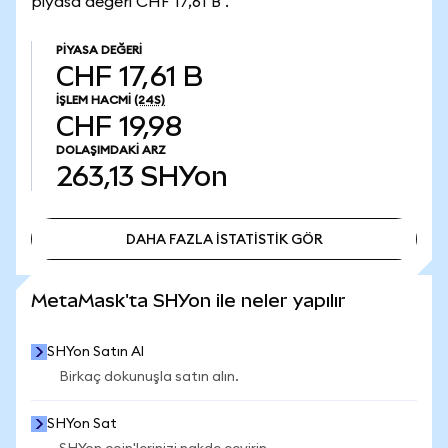
piyasa değeri CHF 17,61 B .
PIYASA DEĞERI
CHF 17,61 B
İŞLEM HACMI
(24S)
CHF 19,98
DOLAŞIMDAKI ARZ
263,13
SHYon
DAHA FAZLA İSTATİSTİK GÖR
DAHA FAZLA İSTATİSTİK GÖR
MetaMask'ta SHYon ile neler yapılır
SHYon Satın Al
Birkaç dokunuşla satın alın.
SHYon Sat