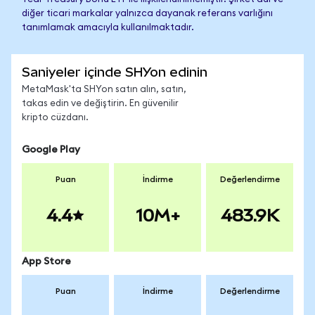
diğer ticari markalar yalnızca dayanak referans varlığını
tanımlamak amacıyla kullanılmaktadır.
Saniyeler içinde SHYon edinin
MetaMask'ta SHYon satın alın, satın,
takas edin ve değiştirin. En güvenilir
kripto cüzdanı.
Google Play
Puan
İndirme
Değerlendirme
4.4
10M+
483.9K
App Store
Puan
İndirme
Değerlendirme