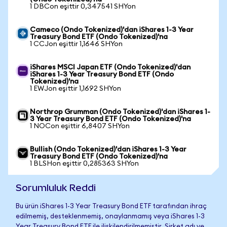
1 DBCon eşittir 0,347541 SHYon
Cameco (Ondo Tokenized)'dan iShares 1-3 Year
Treasury Bond ETF (Ondo Tokenized)'na
1 CCJon eşittir 1,1646 SHYon
iShares MSCI Japan ETF (Ondo Tokenized)'dan
iShares 1-3 Year Treasury Bond ETF (Ondo
Tokenized)'na
1 EWJon eşittir 1,1692 SHYon
Northrop Grumman (Ondo Tokenized)'dan iShares 1-
3 Year Treasury Bond ETF (Ondo Tokenized)'na
1 NOCon eşittir 6,8407 SHYon
Bullish (Ondo Tokenized)'dan iShares 1-3 Year
Treasury Bond ETF (Ondo Tokenized)'na
1 BLSHon eşittir 0,285363 SHYon
Sorumluluk Reddi
Bu ürün iShares 1-3 Year Treasury Bond ETF tarafından ihraç
edilmemiş, desteklenmemiş, onaylanmamış veya iShares 1-3
Year Treasury Bond ETF ile ilişkilendirilmemiştir. Şirket adı ve