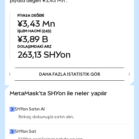
piyasa değeri ¥3,43 Mn .
PIYASA DEĞERI
¥3,43 Mn
İŞLEM HACMI
(24S)
¥3,89 B
DOLAŞIMDAKI ARZ
263,13
SHYon
DAHA FAZLA İSTATİSTİK GÖR
DAHA FAZLA İSTATİSTİK GÖR
MetaMask'ta SHYon ile neler yapılır
SHYon Satın Al
Birkaç dokunuşla satın alın.
SHYon Sat