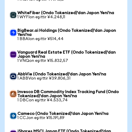
WhiteFiber (Ondo Tokenized)'dan Japon Yeni'na
1 WYFIon eşittir ¥4.248,11
BigBear.ai Holdings (Ondo Tokenized)'dan Japon
Yeni'na
1 BBAIon eşittir ¥514,44
Vanguard Real Estate ETF (Ondo Tokenized)'dan
Japon Yeni'na
1 VNQon eşittir ¥15.832,57
AbbVie (Ondo Tokenized)'dan Japon Yeni'na
1 ABBVon eşittir ¥39.806,31
Invesco DB Commodity Index Tracking Fund (Ondo
Tokenized)'dan Japon Yeni'na
1 DBCon eşittir ¥4.533,74
Cameco (Ondo Tokenized)'dan Japon Yeni'na
1 CCJon eşittir ¥15.191,89
iShares MSCI Japan ETF (Ondo Tokenized)'dan