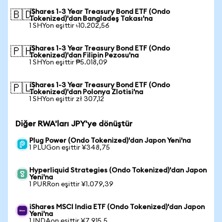
iShares 1-3 Year Treasury Bond ETF (Ondo
🇧🇩
Tokenized)'dan Bangladeş Takası'na
1 SHYon eşittir ৳10.202,56
iShares 1-3 Year Treasury Bond ETF (Ondo
🇵🇭
Tokenized)'dan Filipin Pezosu'na
1 SHYon eşittir ₱5.018,09
iShares 1-3 Year Treasury Bond ETF (Ondo
🇵🇱
Tokenized)'dan Polonya Zlotisi'na
1 SHYon eşittir zł 307,12
Diğer RWA'ları JPY'ye dönüştür
Plug Power (Ondo Tokenized)'dan Japon Yeni'na
1 PLUGon eşittir ¥348,75
Hyperliquid Strategies (Ondo Tokenized)'dan Japon
Yeni'na
1 PURRon eşittir ¥1.079,39
iShares MSCI India ETF (Ondo Tokenized)'dan Japon
Yeni'na
1 INDAon eşittir ¥7.915,5