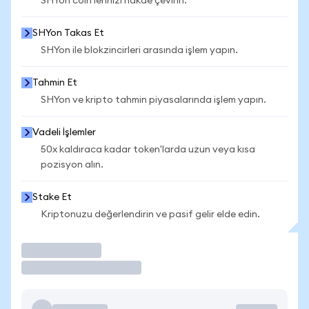
SHYon coin'lerinizi nakde çevirin.
SHYon Takas Et
SHYon ile blokzincirleri arasında işlem yapın.
Tahmin Et
SHYon ve kripto tahmin piyasalarında işlem yapın.
Vadeli İşlemler
50x kaldıraca kadar token'larda uzun veya kısa
pozisyon alın.
Stake Et
Kriptonuzu değerlendirin ve pasif gelir elde edin.
İşlem Yap