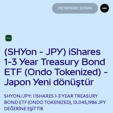
METAMASK'I EDİNİN
METAMASK'I EDİNİN
(SHYon - JPY) iShares
1-3 Year Treasury Bond
ETF (Ondo Tokenized) -
Japon Yeni dönüştür
SHYON/JPY: 1 ISHARES 1-3 YEAR TREASURY
BOND ETF (ONDO TOKENIZED), 13.045,1986 JPY
DEĞERINE EŞITTIR