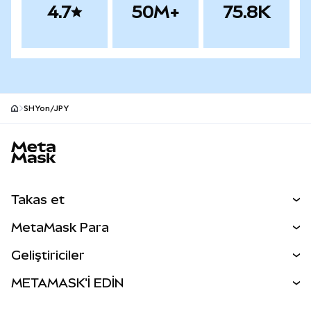
4.7
50M+
75.8K
SHYon/JPY
MetaMask site alt bilgisi
Takas et
Takas İşlemleri
MetaMask Para
Tahmin Et
YENİ
Kripto Al
Geliştiriciler
Perps
YENİ
MetaMask Kart
Dökümantasyon
METAMASK'İ EDİN
RWA'lar
mUSD
YENİ
Kontrol Paneli
İşlem Kalkanı