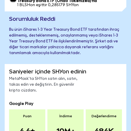
Treasury Bond ETF (Ondo Tokenized)'na
1 BLSHon eşittir 0,285179 SHYon
Sorumluluk Reddi
Bu ürün iShares 1-3 Year Treasury Bond ETF tarafından ihraç
edilmemiş, desteklenmemiş, onaylanmamış veya iShares 1-3
Year Treasury Bond ETF ile ilişkilendirilmemiştir. Şirket adı ve
diğer ticari markalar yalnızca dayanak referans varlığını
tanımlamak amacıyla kullanılmaktadır.
Saniyeler içinde SHYon edinin
MetaMask'ta SHYon satın alın, satın,
takas edin ve değiştirin. En güvenilir
kripto cüzdanı.
Google Play
Puan
İndirme
Değerlendirme