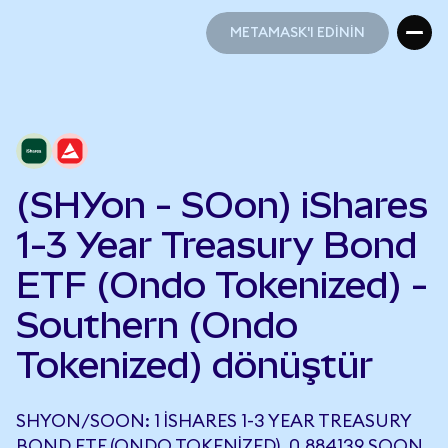
METAMASK'I EDİNİN
METAMASK'I EDİNİN
(SHYon - SOon) iShares
1-3 Year Treasury Bond
ETF (Ondo Tokenized) -
Southern (Ondo
Tokenized) dönüştür
SHYON/SOON: 1 ISHARES 1-3 YEAR TREASURY
BOND ETF (ONDO TOKENIZED), 0,884139 SOON