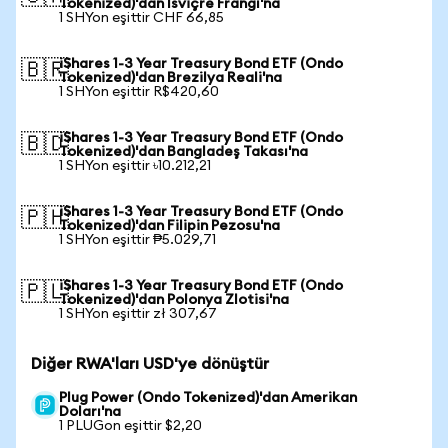
Tokenized)'dan İsviçre Frangı'na
1 SHYon eşittir CHF 66,85
iShares 1-3 Year Treasury Bond ETF (Ondo
🇧🇷
Tokenized)'dan Brezilya Reali'na
1 SHYon eşittir R$420,60
iShares 1-3 Year Treasury Bond ETF (Ondo
🇧🇩
Tokenized)'dan Bangladeş Takası'na
1 SHYon eşittir ৳10.212,21
iShares 1-3 Year Treasury Bond ETF (Ondo
🇵🇭
Tokenized)'dan Filipin Pezosu'na
1 SHYon eşittir ₱5.029,71
iShares 1-3 Year Treasury Bond ETF (Ondo
🇵🇱
Tokenized)'dan Polonya Zlotisi'na
1 SHYon eşittir zł 307,67
Diğer RWA'ları USD'ye dönüştür
Plug Power (Ondo Tokenized)'dan Amerikan
Doları'na
1 PLUGon eşittir $2,20