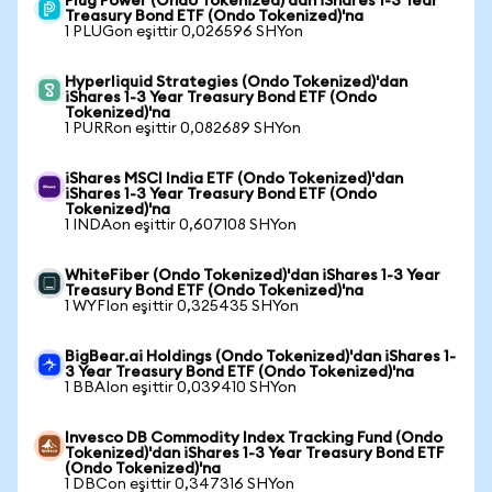
Plug Power (Ondo Tokenized)'dan iShares 1-3 Year
Treasury Bond ETF (Ondo Tokenized)'na
1 PLUGon eşittir 0,026596 SHYon
Hyperliquid Strategies (Ondo Tokenized)'dan
iShares 1-3 Year Treasury Bond ETF (Ondo
Tokenized)'na
1 PURRon eşittir 0,082689 SHYon
iShares MSCI India ETF (Ondo Tokenized)'dan
iShares 1-3 Year Treasury Bond ETF (Ondo
Tokenized)'na
1 INDAon eşittir 0,607108 SHYon
WhiteFiber (Ondo Tokenized)'dan iShares 1-3 Year
Treasury Bond ETF (Ondo Tokenized)'na
1 WYFIon eşittir 0,325435 SHYon
BigBear.ai Holdings (Ondo Tokenized)'dan iShares 1-
3 Year Treasury Bond ETF (Ondo Tokenized)'na
1 BBAIon eşittir 0,039410 SHYon
Invesco DB Commodity Index Tracking Fund (Ondo
Tokenized)'dan iShares 1-3 Year Treasury Bond ETF
(Ondo Tokenized)'na
1 DBCon eşittir 0,347316 SHYon