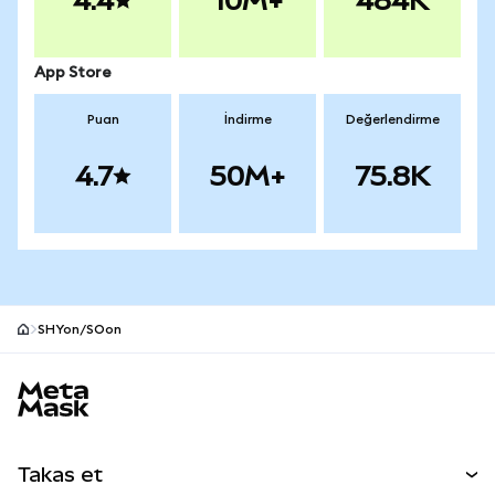
4.4
10M+
484K
App Store
Puan
İndirme
Değerlendirme
4.7
50M+
75.8K
SHYon/SOon
MetaMask site alt bilgisi
Takas et