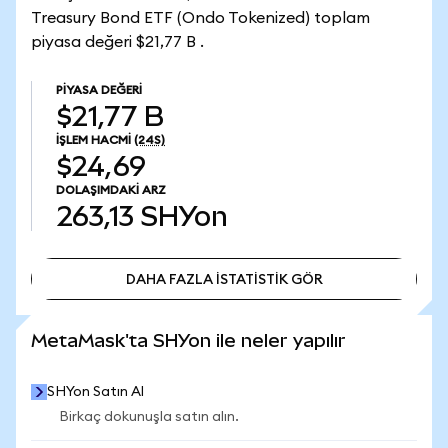
Treasury Bond ETF (Ondo Tokenized) toplam
piyasa değeri $21,77 B .
PIYASA DEĞERI
$21,77 B
İŞLEM HACMI
(24S)
$24,69
DOLAŞIMDAKI ARZ
263,13
SHYon
DAHA FAZLA İSTATİSTİK GÖR
DAHA FAZLA İSTATİSTİK GÖR
MetaMask'ta SHYon ile neler yapılır
SHYon Satın Al
Birkaç dokunuşla satın alın.