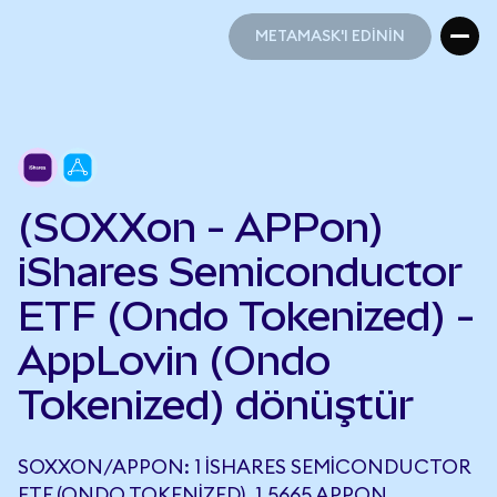
METAMASK'I EDİNİN
METAMASK'I EDİNİN
(SOXXon - APPon)
iShares Semiconductor
ETF (Ondo Tokenized) -
AppLovin (Ondo
Tokenized) dönüştür
SOXXON/APPON: 1 ISHARES SEMICONDUCTOR
ETF (ONDO TOKENIZED), 1,5665 APPON