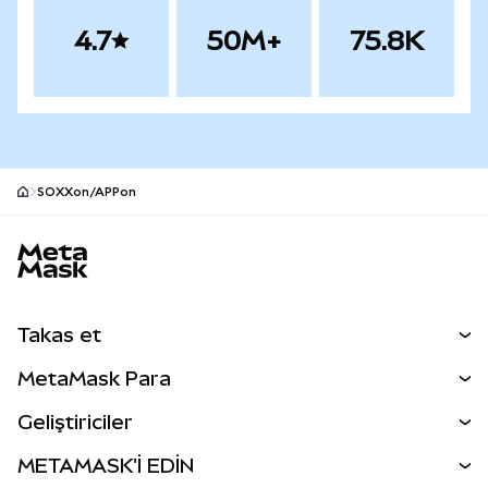
4.7
50M+
75.8K
SOXXon/APPon
MetaMask site alt bilgisi
Takas et
Takas İşlemleri
MetaMask Para
Tahmin Et
YENİ
Kripto Al
Geliştiriciler
Perps
YENİ
MetaMask Kart
Dökümantasyon
METAMASK'İ EDİN
RWA'lar
mUSD
YENİ
Kontrol Paneli