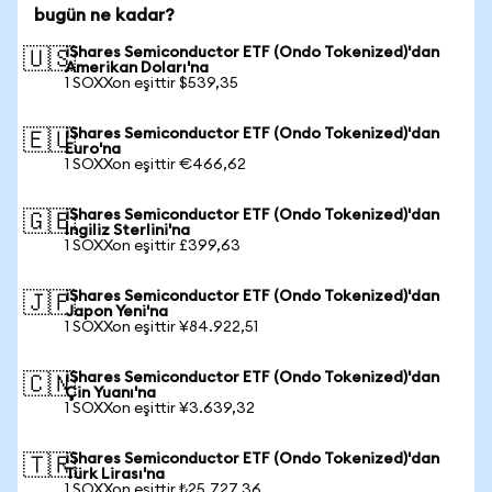
bugün ne kadar?
iShares Semiconductor ETF (Ondo Tokenized)'dan
🇺🇸
Amerikan Doları'na
1 SOXXon eşittir $539,35
iShares Semiconductor ETF (Ondo Tokenized)'dan
🇪🇺
Euro'na
1 SOXXon eşittir €466,62
iShares Semiconductor ETF (Ondo Tokenized)'dan
🇬🇧
İngiliz Sterlini'na
1 SOXXon eşittir £399,63
iShares Semiconductor ETF (Ondo Tokenized)'dan
🇯🇵
Japon Yeni'na
1 SOXXon eşittir ¥84.922,51
iShares Semiconductor ETF (Ondo Tokenized)'dan
🇨🇳
Çin Yuanı'na
1 SOXXon eşittir ¥3.639,32
iShares Semiconductor ETF (Ondo Tokenized)'dan
🇹🇷
Türk Lirası'na
1 SOXXon eşittir ₺25.727,36