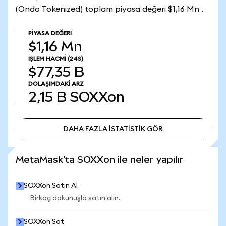
(Ondo Tokenized) toplam piyasa değeri $1,16 Mn .
PIYASA DEĞERI
$1,16 Mn
İŞLEM HACMI
(24S)
$77,35 B
DOLAŞIMDAKI ARZ
2,15 B
SOXXon
DAHA FAZLA İSTATİSTİK GÖR
DAHA FAZLA İSTATİSTİK GÖR
MetaMask'ta SOXXon ile neler yapılır
SOXXon Satın Al
Birkaç dokunuşla satın alın.
SOXXon Sat