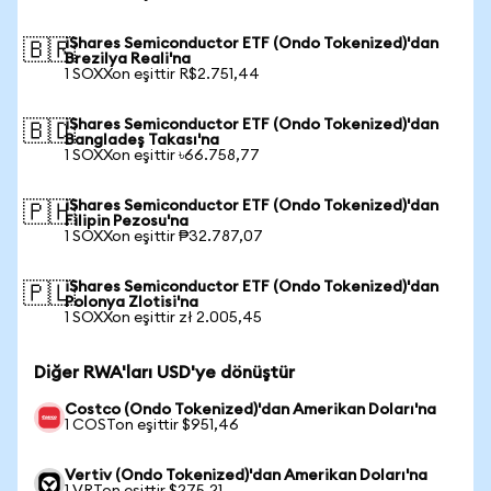
iShares Semiconductor ETF (Ondo Tokenized)'dan
🇧🇷
Brezilya Reali'na
1 SOXXon eşittir R$2.751,44
iShares Semiconductor ETF (Ondo Tokenized)'dan
🇧🇩
Bangladeş Takası'na
1 SOXXon eşittir ৳66.758,77
iShares Semiconductor ETF (Ondo Tokenized)'dan
🇵🇭
Filipin Pezosu'na
1 SOXXon eşittir ₱32.787,07
iShares Semiconductor ETF (Ondo Tokenized)'dan
🇵🇱
Polonya Zlotisi'na
1 SOXXon eşittir zł 2.005,45
Diğer RWA'ları USD'ye dönüştür
Costco (Ondo Tokenized)'dan Amerikan Doları'na
1 COSTon eşittir $951,46
Vertiv (Ondo Tokenized)'dan Amerikan Doları'na