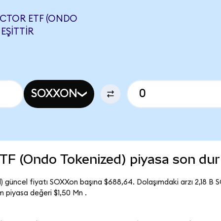
UCTOR ETF (ONDO
EŞITTIR
SOXXON
TF (Ondo Tokenized) piyasa son du
güncel fiyatı SOXXon başına $688,64. Dolaşımdaki arzı 2,18 B 
piyasa değeri $1,50 Mn .