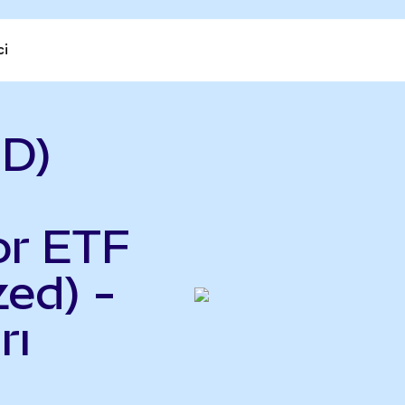
ci
GD)
or ETF
ed) -
rı