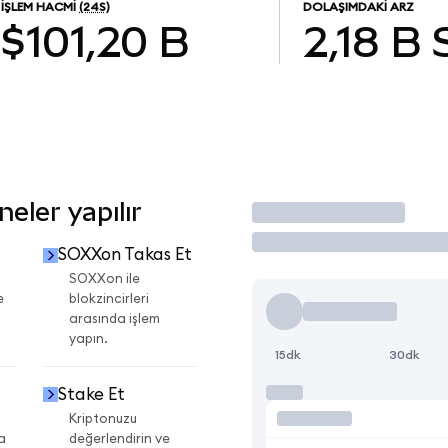
İŞLEM HACMI
(24S)
DOLAŞIMDAKI ARZ
$101,20 B
2,18 B
eler yapılır
İşlem Yap
SOXXon Takas Et
SOXXon ile
e
blokzincirleri
arasında işlem
yapın.
15dk
30dk
Stake Et
Kriptonuzu
a
değerlendirin ve