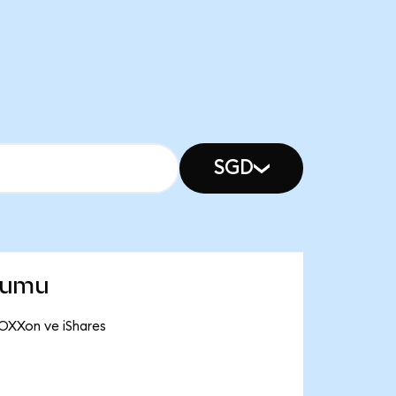
SGD
rumu
SOXXon ve iShares