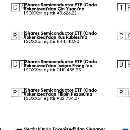
iShares Semiconductor ETF (Ondo
🇨🇳
🇹
Tokenized)'dan Çin Yuanı'na
1 SOXXon eşittir ¥3.626,22
iShares Semiconductor ETF (Ondo
🇷🇺
🇨
Tokenized)'dan Rus Rublesi'na
1 SOXXon eşittir ₽44.143,90
iShares Semiconductor ETF (Ondo
🇨🇭
🇧
Tokenized)'dan İsviçre Frangı'na
1 SOXXon eşittir CHF 435,93
iShares Semiconductor ETF (Ondo
🇵🇭
🇵
Tokenized)'dan Filipin Pezosu'na
1 SOXXon eşittir ₱32.734,27
r
Vertiv (Ondo Tokenized)'dan Singapur