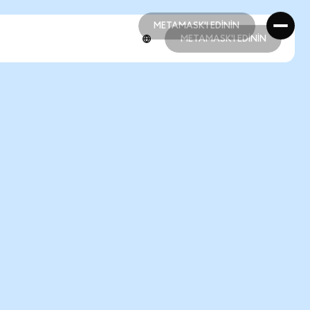
METAMASK'I EDİNİN
METAMASK'I EDİNİN
METAMASK'I EDİNİN
METAMASK'I EDİNİN