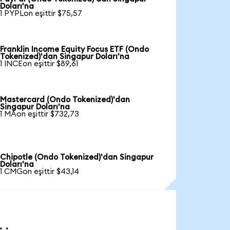
Doları'na
1 PYPLon eşittir $75,57
Franklin Income Equity Focus ETF (Ondo
Tokenized)'dan Singapur Doları'na
1 INCEon eşittir $89,61
Mastercard (Ondo Tokenized)'dan
Singapur Doları'na
1 MAon eşittir $732,73
Chipotle (Ondo Tokenized)'dan Singapur
Doları'na
1 CMGon eşittir $43,14