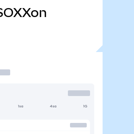
SOXXon
1sa
4sa
1G