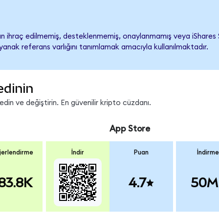
 ihraç edilmemiş, desteklenmemiş, onaylanmamış veya iShares Sem
ayanak referans varlığını tanımlamak amacıyla kullanılmaktadır.
edinin
in ve değiştirin. En güvenilir kripto cüzdanı.
App Store
erlendirme
İndir
Puan
İndirme
83.8K
4.7
50M