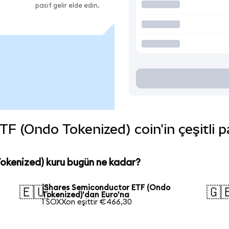
pasif gelir elde edin.
 (Ondo Tokenized) coin'in çeşitli p
okenized) kuru bugün ne kadar?
iShares Semiconductor ETF (Ondo
🇪🇺
🇬
Tokenized)'dan Euro'na
1 SOXXon eşittir €466,30