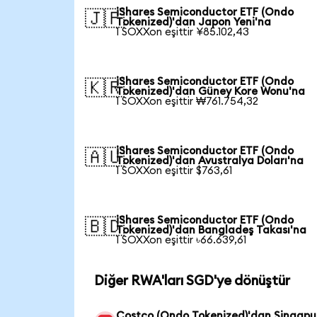
iShares Semiconductor ETF (Ondo
🇯🇵
Tokenized)'dan Japon Yeni'na
1 SOXXon eşittir ¥85.102,43
iShares Semiconductor ETF (Ondo
🇰🇷
Tokenized)'dan Güney Kore Wonu'na
1 SOXXon eşittir ₩761.754,32
iShares Semiconductor ETF (Ondo
🇦🇺
Tokenized)'dan Avustralya Doları'na
1 SOXXon eşittir $763,61
iShares Semiconductor ETF (Ondo
🇧🇩
Tokenized)'dan Bangladeş Takası'na
1 SOXXon eşittir ৳66.639,61
Diğer RWA'ları SGD'ye dönüştür
Costco (Ondo Tokenized)'dan Singapu