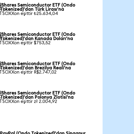
iShares Semiconductor ETF (Ondo

Tokenized)'dan Türk Lirası'na
1 SOXXon eşittir ₺25.634,04
iShares Semiconductor ETF (Ondo

Tokenized)'dan Kanada Doları'na
1 SOXXon eşittir $753,52
iShares Semiconductor ETF (Ondo

Tokenized)'dan Brezilya Reali'na
1 SOXXon eşittir R$2.747,02
iShares Semiconductor ETF (Ondo

Tokenized)'dan Polonya Zlotisi'na
1 SOXXon eşittir zł 2.004,92
PayPal (Ondo Tokenized)'dan Singapur