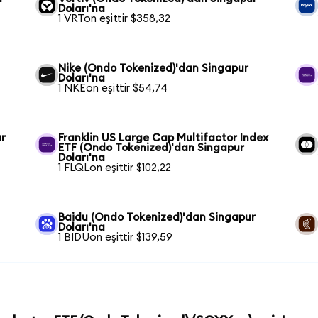
Doları'na
1 VRTon eşittir $358,32
Nike (Ondo Tokenized)'dan Singapur
Doları'na
1 NKEon eşittir $54,74
ur
Franklin US Large Cap Multifactor Index
ETF (Ondo Tokenized)'dan Singapur
Doları'na
1 FLQLon eşittir $102,22
Baidu (Ondo Tokenized)'dan Singapur
Doları'na
1 BIDUon eşittir $139,59