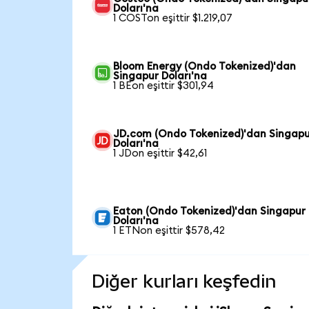
Doları'na
1 COSTon eşittir $1.219,07
Bloom Energy (Ondo Tokenized)'dan
Singapur Doları'na
1 BEon eşittir $301,94
JD.com (Ondo Tokenized)'dan Singap
Doları'na
1 JDon eşittir $42,61
Eaton (Ondo Tokenized)'dan Singapur
Doları'na
1 ETNon eşittir $578,42
Diğer kurları keşfedin