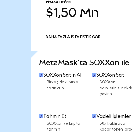
PIYASA DEĞERI
$1,50 Mn
DAHA FAZLA İSTATİSTİK GÖR
DAHA FAZLA İSTATİSTİK GÖR
MetaMask'ta SOXXon ile n
SOXXon Satın Al
SOXXon Sat
Birkaç dokunuşla
SOXXon
satın alın.
coin'lerinizi nakd
çevirin.
Tahmin Et
Vadeli İşlemler
SOXXon ve kripto
50x kaldıraca
tahmin
kadar token'lard