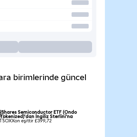
ara birimlerinde güncel
iShares Semiconductor ETF (Ondo

Tokenized)'dan İngiliz Sterlini'na
1 SOXXon eşittir £399,72