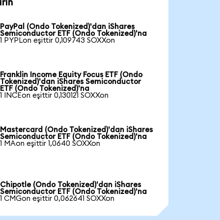
rin
PayPal (Ondo Tokenized)'dan iShares
Semiconductor ETF (Ondo Tokenized)'na
1 PYPLon eşittir 0,109743 SOXXon
Franklin Income Equity Focus ETF (Ondo
Tokenized)'dan iShares Semiconductor
ETF (Ondo Tokenized)'na
1 INCEon eşittir 0,130121 SOXXon
Mastercard (Ondo Tokenized)'dan iShares
Semiconductor ETF (Ondo Tokenized)'na
1 MAon eşittir 1,0640 SOXXon
Chipotle (Ondo Tokenized)'dan iShares
Semiconductor ETF (Ondo Tokenized)'na
1 CMGon eşittir 0,062641 SOXXon