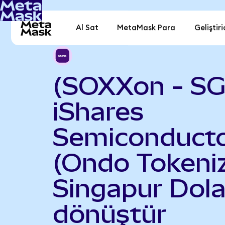
Al Sat
MetaMask Para
Geliştiri
(SOXXon - S
iShares
Semiconduct
(Ondo Tokeniz
Singapur Dola
dönüştür